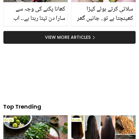
سلائی کرتے ہوئے کپڑا
کھانا پکنے کی وجہ سے
کھینچتا ہے تو.. جانیں گھر
سارا دن تپتا رہتا ہے۔۔ اب
بیٹھے منٹوں میں سلائی کا
صرف 500 روپے میں شدید
بخیہ ٹھیک کرنے کا طریقہ
گرمی میں کچن کو ٹھنڈا
VIEW MORE ARTICLES
کرنے کا یہ طریقہ آزمائیں
Top Trending