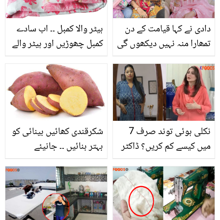
بھی ڈر گئے؟
دادی نے کہا قیامت کے دن
ہیٹر والا کمبل ۔۔ اب سادے
تمھارا منہ نہیں دیکھوں گی
کمبل چھوڑیں اور ہیٹر والے
اگر.. جویریہ سعود کو شادی
کمبل سے سردی بھگائیں،
سے پہلے اداکاری کیوں
جانیئے اس سے متعلق
چھوڑنی پڑی تھی؟
دلچسپ معلومات
نکلی ہوئی توند صرف 7
شکرقندی کھائیں بینائی کو
میں کیسے کم کریں؟ ڈاکٹر
بہتر بنائیں ۔۔ جانیئے
ام راحیل نے بتایا پیٹ کم
میٹھی شکرقندی کے ایسے
کرنے کا جادوئی نسخہ
میٹھے فائدے جو آپ نے
پہلے کبھی نہیں سُنے ہوں
گے