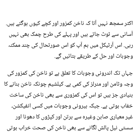
اکثر سمجھ نہیں آتا کہ ناخن کمزور اور کچے کیوں ہوگئے ہیں.
آسانی سے ٹوٹ جاتے ہیں اور پہلے کی طرح چمک بھی نہیں
رہی. اس آرٹیکل میں ہم آپ کو اس صورتحال کی چند ممکنہ
وجوہات اور حل کے طریقے بتائیں گے.
جہاں تک اندرونی وجوہات کا تعلق ہے تو ناخن کی کمزور کی
وجہ وٹامن اور منرلز کی کمی ہے. کیلشیم چونکہ ناخن بنانے کا
بنیادی جز ہیں تو اس کی کمزوری سے بھی ناخن کی ساخت
خفاب ہوتی ہے. جبکہ بیرونی وجوہات میں کسی انفیکشن،
غیر معیاری صابن وغیرہ سے برتن اور کپڑوں کا دھونا اور
سستی نیل پالش لگانے سے بھی ناخن کی صحت خراب ہوتی