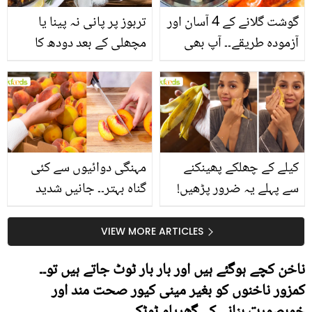
گوشت گلانے کے 4 آسان اور
تربوز پر پانی نہ پینا یا
آزمودہ طریقے۔۔ آپ بھی
مچھلی کے بعد دودھ کا
جانیں انٹرنیشنل شیف کے
استعمال۔۔ جانیں کھانوں
بتائے راز
سے متعلق غلط فہمیوں کی
حقیقت کیا ہے اور افواہ
کیا؟
کیلے کے چھلکے پھینکنے
مہنگی دوائیوں سے کئی
سے پہلے یہ ضرور پڑھیں!
گناہ بہتر۔۔ جانیں شدید
جلد کے 3 بڑے مسائل کا
گرمی کے موسم میں آڑو
سستا اور قدرتی حل
کیوں کھانا چاہیے؟
VIEW MORE ARTICLES
ناخن کچے ہوگئے ہیں اور بار بار ٹوٹ جاتے ہیں تو۔۔
کمزور ناخنوں کو بغیر مینی کیور صحت مند اور
خوبصورت بنانے کے گھریلو ٹوٹکے