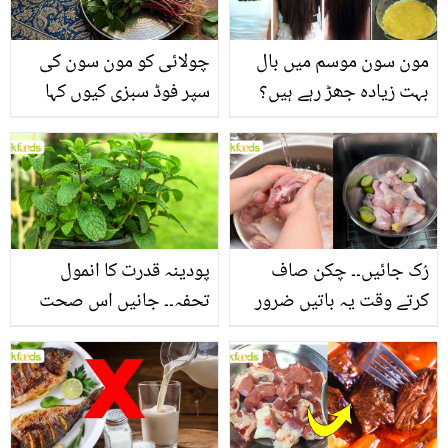
مون سون موسم میں بال
چولائی کو مون سون کی
بہت زیادہ جھڑ رہے ہیں؟
سپر فوڈ سبزی کیوں کہا
جانیں بالوں کو مضبوط
جاتا ہے؟ جانیں وٹامنز،
بنانے کے چند قدرتی طریقے
منرلز اور اینٹی آکسیڈنٹس
سے بھرپور اس سبزی کے
فائدے
رُک جائیں۔۔ چکن صاف
پودینہ قدرت کا انمول
کرتے وقت یہ باتیں ضرور
تحفہ۔۔ جانیں اس صحت
یاد رکھیں
بخش پتوں کے 10 حیرت
انگیز طبی فوائد