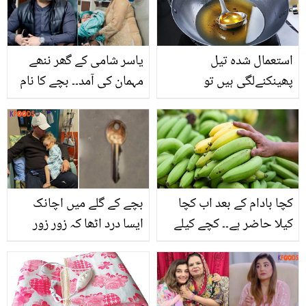
فیصل قریشی کی سابقہ
مسائل میں کمی آسکتی
بیوی سے کیسے ہوئی؟
ہے؟
استعمال شدہ تیل
یاسر شامی کے گھر ننھے
پھینکنےلگی ہیں تو
مہمان کی آمد۔۔ بچے کا نام
ٹھہریئے! جانیئے استعمال
کیا رکھا؟ جانیں خوبصورت
شدہ تیل کو دوبارہ قابل
معنیٰ
استعمال بنانے کا طریقہ
کچا بادام کے بعد اب کچا
بچے کے گلے میں اچانک
کیلا حاضر ہے۔۔ کچے کیلے
ایسا درد اٹھا کہ زور زور
کے ایسے فوائد کہ آپ آج
رونے لگا ۔۔ معصوم بیٹے کے
سے ہی ہرے کیلے کھانا
گلے سے ایسی کیا چیز نکل
شروع کردیں
گئی کہ4 دیکھ کر ڈاکٹر