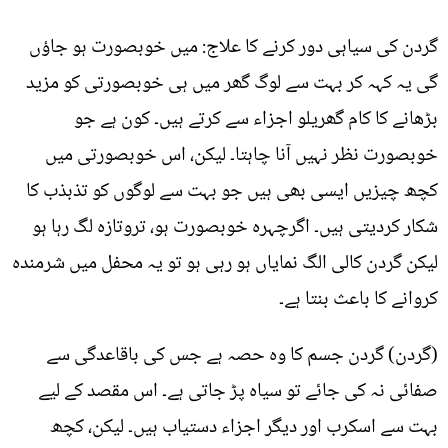
گردن کی سیاہی دور کرنے کا علاج: میں خوبصورت ہو جاؤں
گی یہ کہہ کر بہت سے لوگ گھر میں ہی خوبصورتی کو مزید
بڑھانے کا کام گھریلو اجزاء سے کرتے ہیں۔ کون ہے جو
خوبصورت نظر نہیں آنا چاہتا۔ لیکن، اس خوبصورتی میں
کچھ چیزیں ایسی بھی ہیں جو بہت سے لوگوں کو تذبذب کا
شکار کردیتی ہیں۔ اگرچہرہ خوبصورت ہو، تروتازہ لگ رہا ہو
لیکن گردن کالی الگ نمایاں ہو رہی ہو تو یہ محفل میں شرمندہ
کروانے کا باعث بنتا ہے۔
(گردن) گردن جسم کا وہ حصہ ہے جس کی باقاعدگی سے
صفائی نہ کی جائے تو سیاہ پڑ جاتی ہے۔ اس مقصد کے لیے
بہت سے اسکرب اور دیگر اجزاء دستیاب ہیں۔ لیکن، کچھ