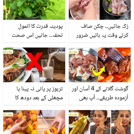
سے بھرپور اس سبزی کے
فائدے
رُک جائیں۔۔ چکن صاف
پودینہ قدرت کا انمول
کرتے وقت یہ باتیں ضرور
تحفہ۔۔ جانیں اس صحت
یاد رکھیں
بخش پتوں کے 10 حیرت
انگیز طبی فوائد
گوشت گلانے کے 4 آسان اور
تربوز پر پانی نہ پینا یا
آزمودہ طریقے۔۔ آپ بھی
مچھلی کے بعد دودھ کا
جانیں انٹرنیشنل شیف کے
استعمال۔۔ جانیں کھانوں
بتائے راز
سے متعلق غلط فہمیوں کی
حقیقت کیا ہے اور افواہ