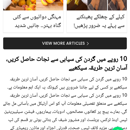
کیا؟
کیلے کے چھلکے پھینکنے
مہنگی دوائیوں سے کئی
سے پہلے یہ ضرور پڑھیں!
گناہ بہتر۔۔ جانیں شدید
جلد کے 3 بڑے مسائل کا
گرمی کے موسم میں آڑو
سستا اور قدرتی حل
کیوں کھانا چاہیے؟
VIEW MORE ARTICLES
10 روپے میں گردن کی سیاہی سے نجات حاصل کریں،
آسان ترین طریقہ سیکھیے
10 روپے میں گردن کی سیاہی سے نجات حاصل کریں، آسان ترین طریقہ
سیکھیے ہر کسی کے لیے جاننا ضروری ہیں کیونکہ یہ ایک اہم معلومات ہے۔
10 روپے میں گردن کی سیاہی سے نجات حاصل کریں، آسان ترین طریقہ
سیکھیے سے متعلق تفصیلی معلومات آپ کو اس آرٹیکل میں بآسانی مل جائے
گی۔ ہمارے پیج پر کھانوں، مصالحوں، ادویات، بیماریوں، فیشن، سیلیبریٹیز،
ٹپس اینڈ ٹرکس، ہربلسٹ اور مشہور شیف کی بتائی ہوئی ہر قسم کی ٹپ
دستیاب ہے۔ مزید لائف ٹپس، صحت، قدرتی اجزاء اور ماڈرن ریمیڈی کے