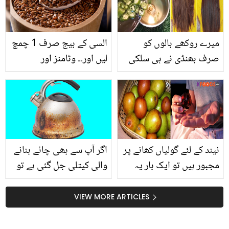
میرے روکھے بالوں کو
السی کے بیج صرف 1 چمچ
صرف بھنڈی نے ہی سلکی
لیں اور۔۔ وٹامنز اور
بنا دیا ۔۔ جانیں بھنڈی
معدنیات سے بھرپور السی
کیسے بالوں کو بڑھانے، گنج
کے بیج کیسے استعمال
پن سے بچانے اور انہیں
کریں؟ طبی ماہرین نے نئے
سیدھا کرنے میں مدد دیتی
طریقے بتادیے
ہے؟
نیند کے لئے گولیاں کھانے پر
اگر آپ سے بھی چائے بنانے
مجبور ہیں تو ایک بار یہ
والی کیتلی جل گئی ہے تو
بھی آزما لیں۔۔ عام سے پھل
۔۔۔ ماہر ایکسپرٹ کی بتائی
بیر کے 6 انوکھے فائدے
گئی یہ ٹپ جانیں اور صرف
VIEW MORE ARTICLES
5 منٹ میں جلی ہوئی
کیتلی کو صاف کریں