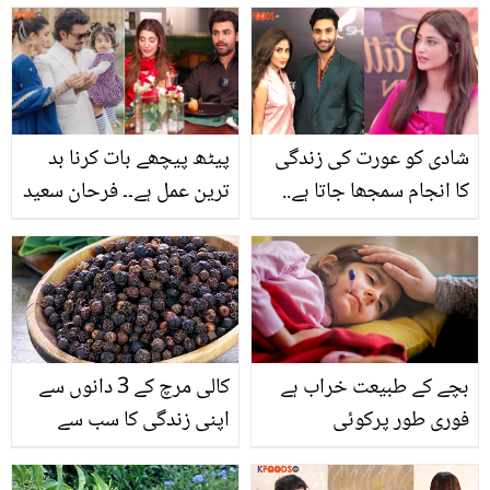
شادی کو عورت کی زندگی
پیٹھ پیچھے بات کرنا بد
کا انجام سمجھا جاتا ہے..
ترین عمل ہے۔۔ فرحان سعید
جیون ساتھی کیسا ہونا
اور عروہ حسین کے درمیان
چاہیئے؟ سجل علی نے دل
علیحدگی کی وجہ کیا
کی بات بتا دی
تھی؟ پہلی بار رشتے سے
متعلق بتا دیا
بچے کے طبیعت خراب ہے
کالی مرچ کے 3 دانوں سے
فوری طور پرکوئی
اپنی زندگی کا سب سے
ڈاکٹردستیاب نہیں تو
مشکل مسئلہ حل کریں
جانیے سبزیوں، پھلوں اور