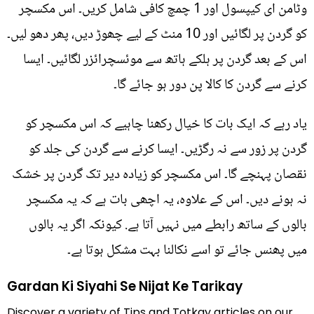
وٹامن ای کیپسول اور 1 چمچ کافی شامل کریں۔ اس مکسچر
کو گردن پر لگائیں اور 10 منٹ کے لیے چھوڑ دیں، پھر دھو لیں۔
اس کے بعد گردن پر ہلکے ہاتھ سے موئسچرائزر لگائیں۔ ایسا
کرنے سے گردن کا کالا پن دور ہو جائے گا۔
یاد رہے کہ ایک بات کا خیال رکھنا چاہیے کہ اس مکسچر کو
گردن پر زور سے نہ رگڑیں۔ ایسا کرنے سے گردن کی جلد کو
نقصان پہنچے گا۔ اس مکسچر کو زیادہ دیر تک گردن پر خشک
نہ ہونے دیں۔ اس کے علاوہ، یہ اچھی بات ہے کہ یہ مکسچر
بالوں کے ساتھ رابطے میں نہیں آتا ہے. کیونکہ اگر یہ بالوں
میں پھنس جائے تو اسے نکالنا بہت مشکل ہوتا ہے۔
Gardan Ki Siyahi Se Nijat Ke Tarikay
Discover a variety of Tips and Totkay articles on our