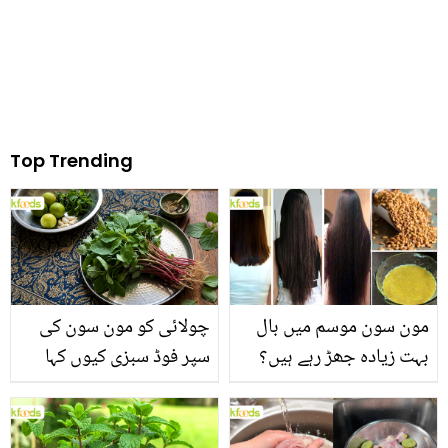
Top Trending
مون سون موسم میں بال
چولائی کو مون سون کی
بہت زیادہ جھڑ رہے ہیں؟
سپر فوڈ سبزی کیوں کہا
جانیں بالوں کو مضبوط
جاتا ہے؟ جانیں وٹامنز،
بنانے کے چند قدرتی طریقے
منرلز اور اینٹی آکسیڈنٹس