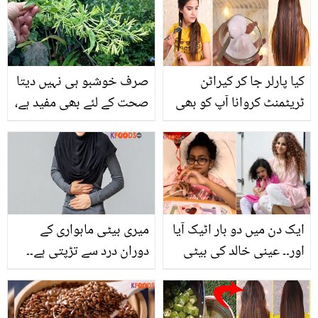
گھریلو اشیاء سےعلاج
کے20 نسخے۔
کیا پارلر جا کر کیراٹن
صرف خوشبو ہی نہیں دیتا
ٹریٹمنٹ کروانا آپ کو بھی
صحت کے لئے بھی مفید ہے،
مہنگا پڑ رہا ہے؟ اب منٹوں
جانیئے خوشبودار پودے
میں گھر پر تیار کریں ایسا
رات کی رانی کے صحت سے
ہیئر ماسک جو بالوں کو
متعلق کرشماتی فوائد
بنائے سِلکی سیدھے اور
چمکدار
ایک دن میں دو بار اٹیک آیا
میری بیٹی ماہواری کے
اور۔۔ عینی خالد کی بیٹی
دوران درد سے تڑپتی ہے۔۔
کو اچانک ایسا کیا ہوا تھا
پیٹ میں تکلیف، درد اور
اور اب حالت کیسی ہے؟
تھکن! ماہواری کی تکلیف
کو کم کرنے کے سادہ طریقے