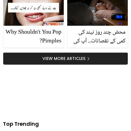
پیغام دیکھیں
محض چند روز نیند کی
Why Shouldn't You Pop
کمی کے نقصانات۔۔ آپ کی
Pimples?
توقع سے بھی کئی زیادہ،
جانیں کے نیند کی کمی آپ
VIEW MORE ARTICLES
کے لئے کتنی خطرناک ثابت
ہو سکتی ہے
Top Trending