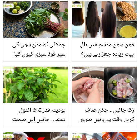
مون سون موسم میں بال
چولائی کو مون سون کی
بہت زیادہ جھڑ رہے ہیں؟
سپر فوڈ سبزی کیوں کہا
جانیں بالوں کو مضبوط
جاتا ہے؟ جانیں وٹامنز،
بنانے کے چند قدرتی طریقے
منرلز اور اینٹی آکسیڈنٹس
سے بھرپور اس سبزی کے
فائدے
رُک جائیں۔۔ چکن صاف
پودینہ قدرت کا انمول
کرتے وقت یہ باتیں ضرور
تحفہ۔۔ جانیں اس صحت
یاد رکھیں
بخش پتوں کے 10 حیرت
انگیز طبی فوائد