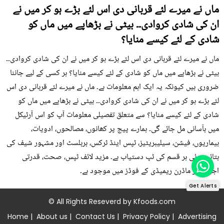
ماں نے میرے لئے قربانی دی اس لئے بڑے ہو کر میں نے
ان کی شادی کروادی۔۔ بیٹی نے بڑھاپے میں ماں کو
شادی کے لئے کیسے منایا؟
ماں نے میرے لئے قربانی دی اس لئے بڑے ہو کر میں نے ان کی شادی کروادی۔۔
بیٹی نے بڑھاپے میں ماں کو شادی کے لئے کیسے منایا؟ ہر کسی کے لیے جاننا
ضروری ہیں کیونکہ یہ ایک اہم معلومات ہے۔ ماں نے میرے لئے قربانی دی اس
لئے بڑے ہو کر میں نے ان کی شادی کروادی۔۔ بیٹی نے بڑھاپے میں ماں کو
شادی کے لئے کیسے منایا؟ سے متعلق تفصیلی معلومات آپ کو اس آرٹیکل
میں بآسانی مل جائے گی۔ ہمارے پیج پر کھانوں، مصالحوں، ادویات،
بیماریوں، فیشن، سیلیبریٹیز، ٹپس اینڈ ٹرکس، ہربلسٹ اور مشہور شیف کی
بتائی ہوئی ہر قسم کی ٹپ دستیاب ہے۔ مزید لائف ٹپس، صحت، قدرتی
اجزاء اور ماڈرن ریمیڈی کے فوڈز میں موجود ہے۔
Get Alerts
© All Rights Reseverd by
Kfoods.com
Home
|
About us
|
Contact Us
|
Privacy Policy
|
Advertising