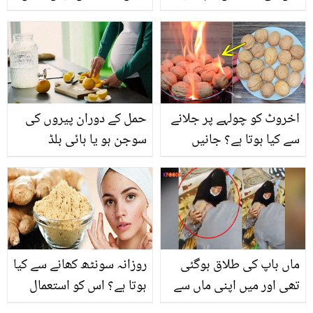
زیادہ ہوتی ہیں ! ثانیہ مرزا
لیکن.. صاحبہ نے ریمبو سے
نے بیٹے کی پرورش میں کیا
اچانک شادی کیوں کی
کچھ سہا؟ پہلی بار بول
تھی؟
پڑیں
اخروٹ کو چولہے پر جلانے
حمل کے دوران پیروں کی
سے کیا ہوتا ہے؟ جانیں
سوجن ہو یا ہائی بلڈ
ایسی جادوئی ٹپ جو
پریشرکے مسائل ۔۔ جانیے
بچوں اور بڑوں دونوں کے
لیموں پانی پینے کے
بہت کام آئے
معجزاتی فوائد
ماں باپ کی طلاق ہوگئی
روزانہ سونٹھ کھانے سے کیا
تھی اور میں اپنی ماں سے
ہوتا ہے؟ اس کو استعمال
۔۔ 58 سالہ شخص اپنی
کرنے کے مختلف ایسے