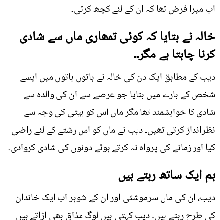
اب میرا فرض تھا کہ ان کے لئے کچھ کرتی۔
خالہ نے بتایا کہ کوئی تمھاری ماں سے شادی
کرنا چاہتا ہے مگر۔۔
دیب کے مطابق ایک دن کی خالہ نے باتوں باتوں میں ایسے
شخص کے بارے میں بتایا جو عرصے سے ان کی والدہ سے
شادی کا خواہشمند تھا مگر ماں اس کو بیٹی کی وجہ سے
نظرانداز کرتی تھیں۔ دیب نے ماں کو اس رشتے کے لئے راضی
کیا اور زمانے کی پرواہ نہ کرتے ہوئے دونوں کی شادی کروادی۔
ہم ایک ساتھ رہتے ہیں
دیب، ان کی ماں سرموشئی اور ان کے شوہر اب ایک خاندان
کی طرح رہتے ہیں۔ دیب کہتی ہیں لوگ مذاق بھی اڑاتے ہیں