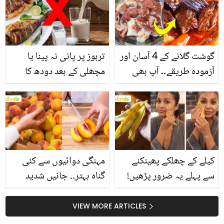
گوشت گلانے کے 4 آسان اور
تربوز پر پانی نہ پینا یا
آزمودہ طریقے۔۔ آپ بھی
مچھلی کے بعد دودھ کا
جانیں انٹرنیشنل شیف کے
استعمال۔۔ جانیں کھانوں
بتائے راز
سے متعلق غلط فہمیوں کی
حقیقت کیا ہے اور افواہ
کیا؟
کیلے کے چھلکے پھینکنے
مہنگی دوائیوں سے کئی
سے پہلے یہ ضرور پڑھیں!
گناہ بہتر۔۔ جانیں شدید
جلد کے 3 بڑے مسائل کا
گرمی کے موسم میں آڑو
سستا اور قدرتی حل
کیوں کھانا چاہیے؟
VIEW MORE ARTICLES