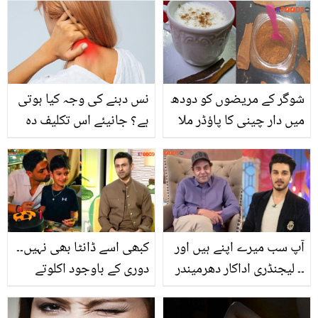
والدہ سے طویل عرصے بعد
طریقے جو آپ کو بھی
کس طرح ملا ؟ویڈیو آپ کو
معلوم نہیں۔۔۔ جانیں اس
رلا دے گی
کے 7 زبردست فائدے
شوگر کے مریضوں کو دودھ
نس دبنے کی وجہ کیا ہوتی
میں دار چینی کا پاؤڈر ملا
ہے؟ جانیئے اس تکلیف دہ
کر کیوں پینا چاہیے؟ جانیے
مسئلے سے نمٹنے کے لئے
ذرا سے پاؤڈر کے 6 زبردست
چند آسان اور گھریلو نسخے
فائدے
آپ سب میرے اپنے ہیں اور
کبھی اسے ڈانٹا بھی نہیں۔۔
۔۔ لیجنڈری اداکار دھرمیندر
دوری کے باوجود اکلوتے
نے احسن خان کی کن الفاظ
بیٹے کے ساتھ کیسا تعلق
میں تعریف کردی؟ ویڈیو
ہے؟ شعیب ملک نے بتا دیا