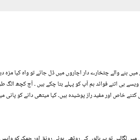
ں بنے والے چٹخارے دار اچاروں میں ڈل جائے تو واہ کیا مزہ دیتا
 ویسے ہی اتنے فوائد ہم آپ کو پہلے بتا چکے ہیں ۔ آج کچھ الگ ط
تنے خاص اور مفید راز پوشیدہ ہیں۔ کیا میتھی دانے کو پانی میں 
لوں میں لگالیں تو یہ بالوں کی روٹھی ہوئی رونق اور چمک کو واپس