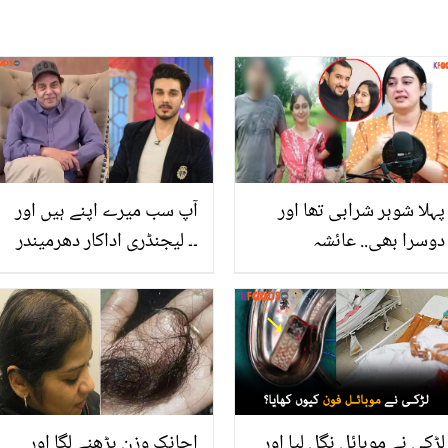
پہلا شوہر شرابی تھا اور
آپ سب میرے اپنے ہیں اور
دوسرا بھی.. عائشہ
۔۔ لیجنڈری اداکار دھرمیندر
جہانزیب نے پہلی شادی کو
نے احسن خان کی کن الفاظ
غلطی قرار دیتے ہوئے باپ
میں تعریف کردی؟ ویڈیو
کو قصور وار کیوں کہا؟
پیغام دیکھیں
لڑکی نے موبائل نگل لیا اور
اچانک وزن بڑھنے لگا اور