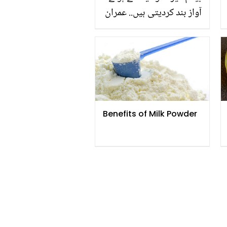
آواز بند کردیتی ہیں.. عمران
ریاض کی نجی زندگی سے
متعلق چند دلچسپ حقائق
Benefits of Milk Powder