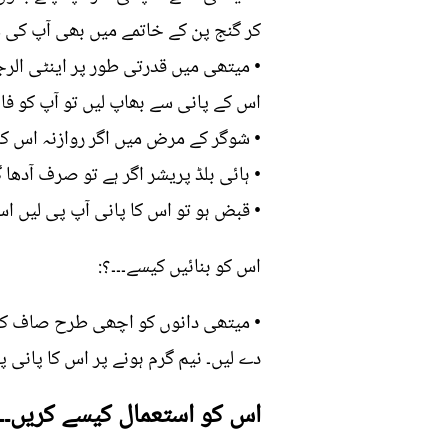
کر گنج پن کے خاتمے میں بھی آپ کی م
• میتھی میں قدرتی طور پر اینٹی ال
اس کے پانی سے بھاپ لیں تو آپ کو فائ
• شوگر کے مرض میں اگر روازنہ اس کا 
• ہائی بلڈ پریشر اگر ہے تو صرف آدھا 
• قبض ہو تو اس کا پانی آپ پی لیں اس
اس کو بنائیں کیسے۔۔۔؟:
• میتھی دانوں کو اچھی طرح صاف کرل
دے لیں۔ نیم گرم ہونے پر اس کا پانی پ
اس کو استعمال کیسے کریں۔۔۔