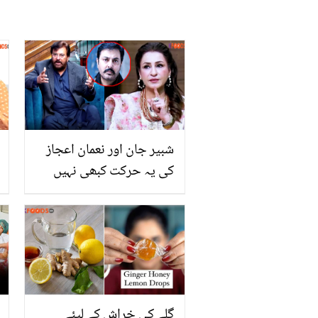
شبیر جان اور نعمان اعجاز
کی یہ حرکت کبھی نہیں
بھول سکتی.. اداکاری کے
آغاز میں صبا فیصل کے
ساتھ کیا ہوا تھا؟ سالوں بعد
سچ بتا دیا
گلے کی خراش کے لیئے