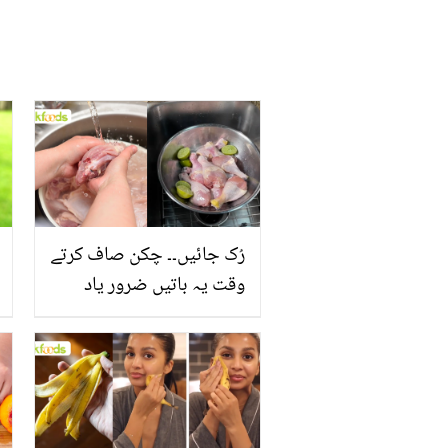
رُک جائیں۔۔ چکن صاف کرتے
وقت یہ باتیں ضرور یاد
رکھیں