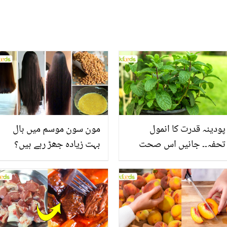
پودینہ قدرت کا انمول
مون سون موسم میں بال
تحفہ۔۔ جانیں اس صحت
بہت زیادہ جھڑ رہے ہیں؟
بخش پتوں کے 10 حیرت
جانیں بالوں کو مضبوط
انگیز طبی فوائد
بنانے کے چند قدرتی طریقے