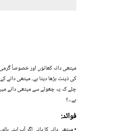
میتھی دانہ کھانوں اور خصوصاً گرمی می
کی ذینت بڑھا دیتا ہے۔ میتھی دانے کے
چلے کہ یہ چھوٹے سے میتھی دانے میں ک
ہے۔۔؟
فوائد:
• میتھی دانے کا پانی اگر آپ اپنے با