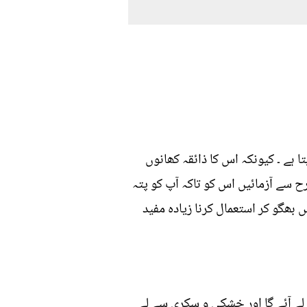
 ہے ۔ کیونکہ اس کا ذائقہ کھانوں
رح سے آزمائیں اس کو تاکہ آپ کو پتہ
بھگو کر استعمال کرنا زیادہ مفید
 لے آئے گا اور خشکی و سکری سے لے