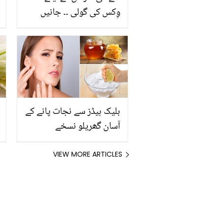
وِکس کی گولی ۔۔ جانیں
دکان سے ملنے والی مہنگی
گولی کو گھر میں ادرک اور
لیموں سے کیسے بنا سکتے
ہیں؟
بلیک ہیڈز سے نجات پانے کے
آسان گھریلو نسخے
VIEW MORE ARTICLES