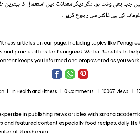
یں جب بھی وقت ہو، مگر دیگر معملات میں استعمال کا بہترین طر
لومات کے لیے ڈاکٹر سے رجوع کریں۔
Fitness articles on our page, including topics like Fenugr
hts and practical tips for Fenugreek Water Benefits to help
 content keeps you informed and empowered as you work t
rah |
In
Health and Fitness
|
0 Comments |
10067 Views |
1
 expertise in publishing news articles with strong academi
 and featured content especially food recipes, daily life 
riter at kfoods.com.