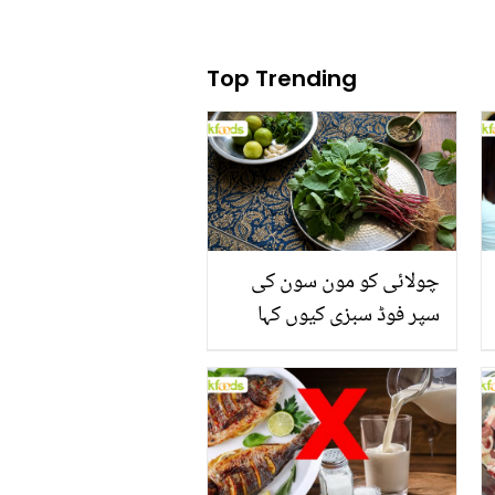
Top Trending
چولائی کو مون سون کی
سپر فوڈ سبزی کیوں کہا
جاتا ہے؟ جانیں وٹامنز،
منرلز اور اینٹی آکسیڈنٹس
سے بھرپور اس سبزی کے
فائدے