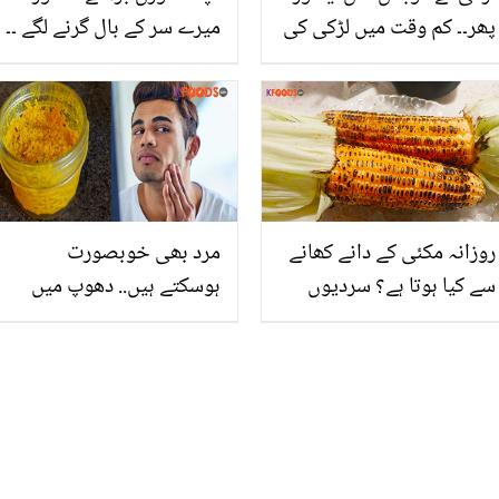
پھر۔۔ کم وقت میں لڑکی کی
میرے سر کے بال گرنے لگے ۔۔
جان ڈاکٹروں نے کس طرح
کیا مجھے بھی ہارمونز کا
بچائی؟ انوکھا واقعہ
مسئلہ نہیں ہوگیا؟ جانئیے
اس کی چند علامات اور
کچھ ایسے کھانے جو اس
میں مفید ہیں
روزانہ مکئی کے دانے کھانے
مرد بھی خوبصورت
سے کیا ہوتا ہے؟ سردیوں
ہوسکتے ہیں.. دھوپ میں
میں گرما گرم مکئی کھانے
رنگ جل گیا ہے تو گھر میں
کے وہ فائدے جو آپ کو
یہ سستی کریمیں خود بنا
ہمیشہ صحت مند رکھیں گے
کر آزمائیں