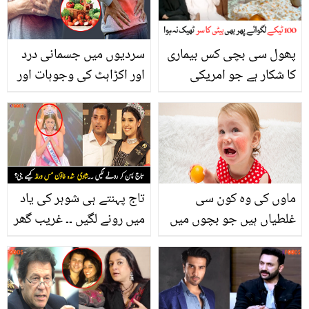
سکی، دیکھیے
پھول سی بچی کس بیماری
سردیوں میں جسمانی درد
کا شکار ہے جو امریکی
اور اکڑاہٹ کی وجوہات اور
ڈاکٹر بھی علاج سے ڈر تے
اِن سے آرام پانے کے چند
ہیں؟ ویڈیو
مفید طریقے
ماوں کی وہ کون سی
تاج پہنتے ہی شوہر کی یاد
غلطیاں ہیں جو بچوں میں
میں رونے لگیں ۔۔ غریب گھر
جلدی امراض کی وجہ بن
کی لڑکی سرگم کوشل نے
سکتی ہیں
مس ورلڈ کا اعزاز کیسے
اپنے نام کر لیا؟ ویڈیو