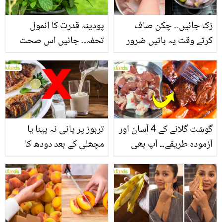
رُک جائیں۔۔ چکن صاف
پودینہ قدرت کا انمول
کرتے وقت یہ باتیں ضرور
تحفہ۔۔ جانیں اس صحت
یاد رکھیں
بخش پتوں کے 10 حیرت
انگیز طبی فوائد
گوشت گلانے کے 4 آسان اور
تربوز پر پانی نہ پینا یا
آزمودہ طریقے۔۔ آپ بھی
مچھلی کے بعد دودھ کا
جانیں انٹرنیشنل شیف کے
استعمال۔۔ جانیں کھانوں
بتائے راز
سے متعلق غلط فہمیوں کی
حقیقت کیا ہے اور افواہ
کیا؟