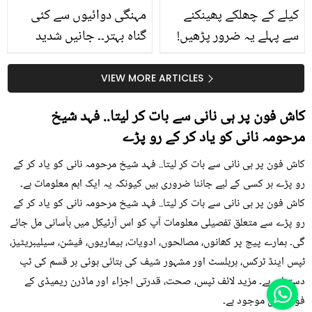
کیلے کے چھلکے پھینکنے
مہنگی دوائیوں سے کئی
سے پہلے یہ ضرور پڑھیں!
گناہ بہتر۔۔ جانیں شدید
جلد کے 3 بڑے مسائل کا
گرمی کے موسم میں آڑو
سستا اور قدرتی حل
کیوں کھانا چاہیے؟
VIEW MORE ARTICLES
کاش فون پر ہی نانی سے بات کر لیتا.. فہد شیخ
مرحومہ نانی کو یاد کر کے رو پڑے
کاش فون پر ہی نانی سے بات کر لیتا.. فہد شیخ مرحومہ نانی کو یاد کر کے
رو پڑے ہر کسی کے لیے جاننا ضروری ہیں کیونکہ یہ ایک اہم معلومات ہے۔
کاش فون پر ہی نانی سے بات کر لیتا.. فہد شیخ مرحومہ نانی کو یاد کر کے
رو پڑے سے متعلق تفصیلی معلومات آپ کو اس آرٹیکل میں بآسانی مل جائے
گی۔ ہمارے پیج پر کھانوں، مصالحوں، ادویات، بیماریوں، فیشن، سیلیبریٹیز،
ٹپس اینڈ ٹرکس، ہربلسٹ اور مشہور شیف کی بتائی ہوئی ہر قسم کی ٹپ
دستیاب ہے۔ مزید لائف ٹپس، صحت، قدرتی اجزاء اور ماڈرن ریمیڈی کے
فوڈز میں موجود ہے۔