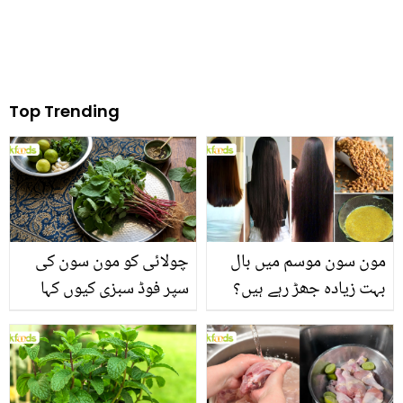
Top Trending
مون سون موسم میں بال
چولائی کو مون سون کی
بہت زیادہ جھڑ رہے ہیں؟
سپر فوڈ سبزی کیوں کہا
جانیں بالوں کو مضبوط
جاتا ہے؟ جانیں وٹامنز،
بنانے کے چند قدرتی طریقے
منرلز اور اینٹی آکسیڈنٹس
سے بھرپور اس سبزی کے
فائدے