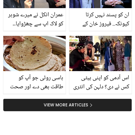
ان کو پسند نہیں کرتا
عمران انکل نے میرے شوہر
کیونکہ.. فیروز خان کے
کو لاک اپ سے چھڑوایا۔۔
بارے میں بات کرتے ہوئے
نادیہ جمیل، عمران خان کو
فائق خان اچانک کیوں
انکل کیوں کہتی ہیں؟
بھڑک اٹھے؟
دلچسپ قصہ سنا دیا
اس آدمی کو اپنی بیٹی
باسی روٹی جو آپ کو
کس نے دی؟ دلہن کی انٹری
طاقت بھی دے اور صحت
پر دلہے کی عجیب و غریب
بھی ۔۔۔ جانیئے اس میں
حرکت! ویڈیو دیکھ کر
چھپے صحت کے 5 راز اور
VIEW MORE ARTICLES
صارفین غصہ نہ روک پائے
استعمال کرنے کے آسان
طریقے جو کم لوگ جانتے
ہیں