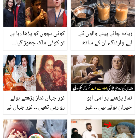
زيادہ چائے پینے والوں کے
کوئی بچوں کو پڑھا رہا ہے
لیے وارننگ، ان کے ساتھ
تو کوئی ملک چھوڑ گیا۔۔۔
ایسا بھی ہو سکتا ہے!
شوبز کے 4 ستارے جنہوں
نے اسکرین پر کم کام کیا
اور چھا گئے لیکن اب کہاں
ہیں؟
نماز پڑھنے پر امی ابو
نور جہاں نماز پڑھتے ہوئے
حیران ہوتے ہیں ۔۔ غیر
رو رہی تھیں ۔۔ نور جہاں نے
مسلم ماں باپ کی مسلمان
لتا منگیشکر کو مٹھائی اور
بیٹی، جسے والدین کی
بریانی کیوں دی تھی؟
محبت بھی اسلام سے نہ ہٹا
دلچسپ معلومات