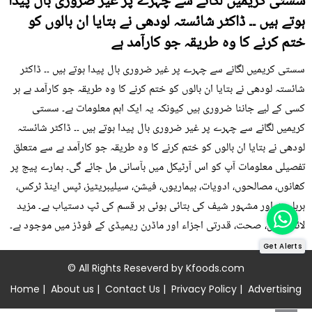
سستی کریمیں لگانے سے چہرے پر غیر ضروری بال پیدا
ہوتے ہیں ۔۔ ڈاکٹر شائستہ لودھی نے بتایا ان بالوں کو
ختم کرنے کا وہ طریقہ جو کارآمد ہے
سستی کریمیں لگانے سے چہرے پر غیر ضروری بال پیدا ہوتے ہیں ۔۔ ڈاکٹر
شائستہ لودھی نے بتایا ان بالوں کو ختم کرنے کا وہ طریقہ جو کارآمد ہے ہر
کسی کے لیے جاننا ضروری ہیں کیونکہ یہ ایک اہم معلومات ہے۔ سستی
کریمیں لگانے سے چہرے پر غیر ضروری بال پیدا ہوتے ہیں ۔۔ ڈاکٹر شائستہ
لودھی نے بتایا ان بالوں کو ختم کرنے کا وہ طریقہ جو کارآمد ہے سے متعلق
تفصیلی معلومات آپ کو اس آرٹیکل میں بآسانی مل جائے گی۔ ہمارے پیج پر
کھانوں، مصالحوں، ادویات، بیماریوں، فیشن، سیلیبریٹیز، ٹپس اینڈ ٹرکس،
ہربلسٹ اور مشہور شیف کی بتائی ہوئی ہر قسم کی ٹپ دستیاب ہے۔ مزید
لائف ٹپس، صحت، قدرتی اجزاء اور ماڈرن ریمیڈی کے فوڈز میں موجود ہے۔
Get Alerts
© All Rights Reseverd by
Kfoods.com
Home
|
About us
|
Contact Us
|
Privacy Policy
|
Advertising