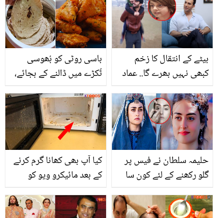
کے ساتھ تصویر کیوں
وائرل ہو رہی ہے؟
بیٹے کے انتقال کا زخم
باسی روٹی کو بُھوسی
کبھی نہیں بھرے گا.. عماد
ٹُکڑے میں ڈالنے کے بجائے،
عرفانی پہلی بار اکلوتے
اب انڈین ماسٹر شیف پنکج
بیٹے کی موت پر گفتگو
کی بتائی ہوئی ریسیپی
کرتے ہوئے جذباتی ہوگئے
آزمائیں اور کرسپی روٹی
کے پکوڑے بنائیں
حلیمہ سلطان نے فیس پر
کیا آپ بھی کھانا گرم کرنے
گلو رکھنے کے لئے کون سا
کے بعد مائیکرو ویو کو
طریقہ اپنایا؟ بلیچ کرنے
ایسے ہی چھوڑ دیتے ہیں؟
والی لڑکیوں کو بڑا راز بتا
اب 5 منٹ میں کریں اپنے