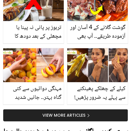
گوشت گلانے کے 4 آسان اور
تربوز پر پانی نہ پینا یا
آزمودہ طریقے۔۔ آپ بھی
مچھلی کے بعد دودھ کا
جانیں انٹرنیشنل شیف کے
استعمال۔۔ جانیں کھانوں
بتائے راز
سے متعلق غلط فہمیوں کی
حقیقت کیا ہے اور افواہ
کیا؟
کیلے کے چھلکے پھینکنے
مہنگی دوائیوں سے کئی
سے پہلے یہ ضرور پڑھیں!
گناہ بہتر۔۔ جانیں شدید
جلد کے 3 بڑے مسائل کا
گرمی کے موسم میں آڑو
سستا اور قدرتی حل
کیوں کھانا چاہیے؟
VIEW MORE ARTICLES