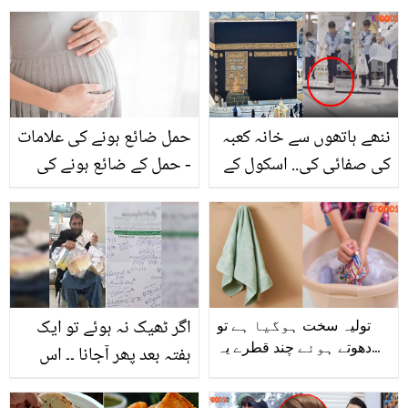
۔۔ کاجول کی شادی اجے
آپ بہت بڑی غلطی کر رہے
دیوگن سے کرنے پر ان کے
ہیں۔۔۔ جانیں ناشتہ نہ کرنے
والد کیوں راضی نہیں تھے؟
کے نقصانات
ننھے ہاتھوں سے خانہ کعبہ
حمل ضائع ہونے کی علامات
کی صفائی کی.. اسکول کے
- حمل کے ضائع ہونے کی
بچوں کو بڑی سعادت کیسے
کچھ ایسی وجوہات جن کے
نصیب ہوئی؟ دیکھیں
بارے میں ہر عورت کو
ویڈیو
لازمی معلوم ہونا چاہیے
اگر ٹھیک نہ ہوئے تو ایک
تولیہ سخت ہوگیا ہے تو
دھوتے ہوئے چند قطرے یہ
ہفتہ بعد پھر آجانا ۔۔ اس
چیز ڈال دیں.. پرانے تولیہ کو
مریض کی ڈھیروں دوائیوں
نئے جیسا بنانے کے چند ٹوٹکے