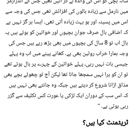
سالہ بچی کو اس کی والدہ لے کر آئیں تھیں جس کے انڈرآرمز
میں نارمل سے زیادہ بالوں کی افزائش تھی جس کی وجہ سے
اس میں پسینہ اور بو بہت زیادہ آتی تھی۔ ایسا ہر گز نہیں ہے
کہ اضافی بال صرف جوان بچیوں اور خواتین کو ہوتے ہیں یہ
بال اب تو 8 سال کی بچیوں میں بھی بڑھ رہے ہیں جس کی
وجہ ہمارا خراب روٹین بھی ہے۔ کھانے پینے میں اب وہ پہلے
جیسی بات نہیں رہی، پہلے خواتین کے چہرے پر بال ہوتے تھے
تو ان کو برا نہیں سمجھا جاتا تھا لیکن آج تو چھوٹے بچے بھی
مذاق اڑانا شروع کر دیتے ہیں جبکہ وہ جانتے بھی نہیں ہیں
کہ اس سب کے دوران ایک لڑکی یا عورت کس تکلیف سے گزر
رہی ہوتی ہے۔ ''
ٹریٹمنٹ کیا ہیں؟