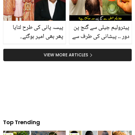
دیا
مائیکرو ویو اوون کو بلکل
نئے جیسا وہ بھی صرف دو
چیزوں سے
پیٹرولیم جیلی سے گنج پن
پیسہ پانی کی طرح لٹایا
دور ۔۔ پیشانی کی طرف سے
پھر بھی امیر ہوگئے..
غائب ہوتے بالوں کا بہترین
مکیش امبانی نے بیٹے کی
علاج، جو سر کی چکنی
شادی میں مزید کتنی دولت
VIEW MORE ARTICLES
جلد پر بھی بال لے آئے
کمالی؟
Top Trending