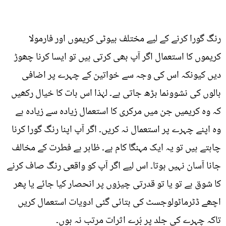
رنگ گورا کرنے کے لیے مختلف بیوٹی کریموں اور فارمولا
کریموں کا استعمال اگر آپ بھی کرتی ہیں تو ایسا کرنا چھوڑ
دیں کیونکہ اس کی وجہ سے خواتین کے چہرے پر اضافی
بالوں کی نشوونما بڑھ جاتی ہے۔ لہٰذا اس بات کا خیال رکھیں
کہ وہ کریمیں جن میں مرکری کا استعمال زیادہ سے زیادہ ہے
وہ اپنے چہرے پر استعمال نہ کریں۔ اگر آپ اپنا رنگ گورا کرنا
چاہتے ہیں تو یہ ایک مہنگا کام ہے۔ ظاہر ہے فطرت کے مخالف
جانا آسان نہیں ہوتا۔ اس لیے اگر آپ کو واقعی رنگ صاف کرنے
کا شوق ہے تو یا تو قدرتی چیزوں پر انحصار کیا جائے یا پھر
اچھے ڈٹرماٹولوجسٹ کی بتائی گئی ادویات استعمال کریں
تاکہ چہرے کی جلد پر بُرے اثرات مرتب نہ ہوں۔