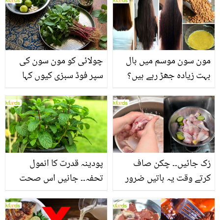
مون سون موسم میں بال
چولائی کو مون سون کی
بہت زیادہ جھڑ رہے ہیں؟
سپر فوڈ سبزی کیوں کہا
جانیں بالوں کو مضبوط
جاتا ہے؟ جانیں وٹامنز،
بنانے کے چند قدرتی طریقے
منرلز اور اینٹی آکسیڈنٹس
سے بھرپور اس سبزی کے
فائدے
رُک جائیں۔۔ چکن صاف
پودینہ قدرت کا انمول
کرتے وقت یہ باتیں ضرور
تحفہ۔۔ جانیں اس صحت
یاد رکھیں
بخش پتوں کے 10 حیرت
انگیز طبی فوائد