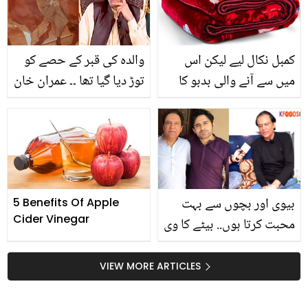
کمبل نکال لیے لیکن اس
والدہ کی قبر کے حصے کو
میں سے آنے والی بدبو کا
توڑ دیا گیا تھا ۔۔ عمران خان
کیا کیا جائے؟ تو جان لیں
کی والدہ نے اسلام کے لیے
کہ کمبل میں سے بو کا
کون سا کام کیا تھا؟ وہ
خاتمہ اب انتہائی آسان وہ
معلومات جو بہت کم لوگ
بھی بغیر دھوئے
جانتے ہیں
بیوی اور بچوں سے بہت
5 Benefits Of Apple
Cider Vinegar
محبت کرتا ہوں.. بیٹے کا وی
لاگ سامنے آنے پر فردوس
جمال بھی بیوی کے گن گانے
VIEW MORE ARTICLES
لگے! دیکھیں