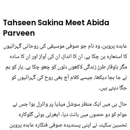
Tahseen Sakina Meet Abida
Parveen
عابدہ پروین، وہ نام جو صوفی موسیقی کی روحانی گہرائیوں
کا استعارہ بن چکا ہے۔ ان کا انداز، ان کی آواز اور ان کا سادہ
مگر باوقار طرزِ زندگی لاکھوں دلوں کو چھو چکا ہے۔ یار کو ہم
نے جا بجا دیکھا، جیسے کلام آج بھی روح کی گہرائیوں کو
جگا دیتے ہیں۔
حال ہی میں ایک منظر سوشل میڈیا پر وائرل ہوا جس نے
عوام کو دو حصوں میں بانٹ دیا۔ ابھرتی ہوئی گلوکارہ
تحسین سکینہ نے اپنی پسندیدہ صوفی فنکارہ عابدہ پروین