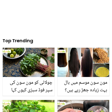
Top Trending
مون سون موسم میں بال
چولائی کو مون سون کی
بہت زیادہ جھڑ رہے ہیں؟
سپر فوڈ سبزی کیوں کہا
جانیں بالوں کو مضبوط
جاتا ہے؟ جانیں وٹامنز،
بنانے کے چند قدرتی طریقے
منرلز اور اینٹی آکسیڈنٹس