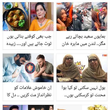
ہمایوں سعید بچاتے رہے
جب بھی کوفتے بناتی ہوں
مگر۔۔ لندن میں ماہرہ خان
ٹوٹ جاتے ہیں اور۔۔۔۔ زبیدہ
کے ساتھ بدتمیزی کا
آپا کی بتائی ہوئی یہ چیز
افسوسناک واقعہ! ویڈیو
بناتے وقت ملا دیں جس کے
وائرل
بعد یہ ٹوٹیں گے نہیں تو اب
بنائیں آپ بھی ذائقہ دار
کوفتے منٹوں میں
بول نہیں سکتی تو کیا ہوا
اِن خاموش علامات کو
محنت تو کرسکتی ہوں۔۔
نظرانداز مت کریں ۔۔ دل کا
سننے اور بولنے سے معذور
دورہ پڑنے سے ایک ہفتہ
خاتون کیسے کام کررہی
پہلے ظاہر ہونے والی 4