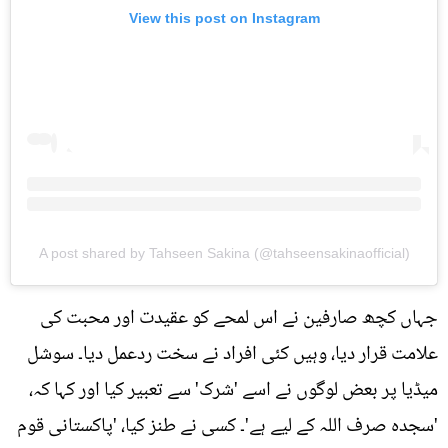
View this post on Instagram
A post shared by Tahseen Sakina (@tahseensakinaofficial)
جہاں کچھ صارفین نے اس لمحے کو عقیدت اور محبت کی
علامت قرار دیا، وہیں کئی افراد نے سخت ردعمل دیا۔ سوشل
میڈیا پر بعض لوگوں نے اسے 'شرک' سے تعبیر کیا اور کہا کہ،
'سجدہ صرف اللہ کے لیے ہے'۔ کسی نے طنز کیا، 'پاکستانی قوم