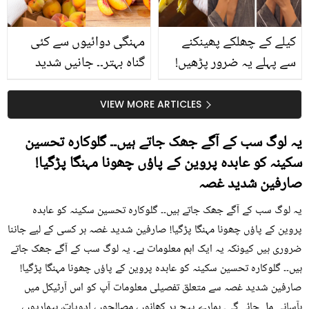
کیا؟
کیلے کے چھلکے پھینکنے
مہنگی دوائیوں سے کئی
سے پہلے یہ ضرور پڑھیں!
گناہ بہتر۔۔ جانیں شدید
جلد کے 3 بڑے مسائل کا
گرمی کے موسم میں آڑو
سستا اور قدرتی حل
کیوں کھانا چاہیے؟
VIEW MORE ARTICLES
یہ لوگ سب کے آگے جھک جاتے ہیں۔۔ گلوکارہ تحسین
سکینہ کو عابدہ پروین کے پاؤں چھونا مہنگا پڑگیا!
صارفین شدید غصہ
یہ لوگ سب کے آگے جھک جاتے ہیں۔۔ گلوکارہ تحسین سکینہ کو عابدہ
پروین کے پاؤں چھونا مہنگا پڑگیا! صارفین شدید غصہ ہر کسی کے لیے جاننا
ضروری ہیں کیونکہ یہ ایک اہم معلومات ہے۔ یہ لوگ سب کے آگے جھک جاتے
ہیں۔۔ گلوکارہ تحسین سکینہ کو عابدہ پروین کے پاؤں چھونا مہنگا پڑگیا!
صارفین شدید غصہ سے متعلق تفصیلی معلومات آپ کو اس آرٹیکل میں
بآسانی مل جائے گی۔ ہمارے پیج پر کھانوں، مصالحوں، ادویات، بیماریوں،