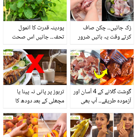
سے بھرپور اس سبزی کے
فائدے
رُک جائیں۔۔ چکن صاف
پودینہ قدرت کا انمول
کرتے وقت یہ باتیں ضرور
تحفہ۔۔ جانیں اس صحت
یاد رکھیں
بخش پتوں کے 10 حیرت
انگیز طبی فوائد
گوشت گلانے کے 4 آسان اور
تربوز پر پانی نہ پینا یا
آزمودہ طریقے۔۔ آپ بھی
مچھلی کے بعد دودھ کا
جانیں انٹرنیشنل شیف کے
استعمال۔۔ جانیں کھانوں
بتائے راز
سے متعلق غلط فہمیوں کی
حقیقت کیا ہے اور افواہ