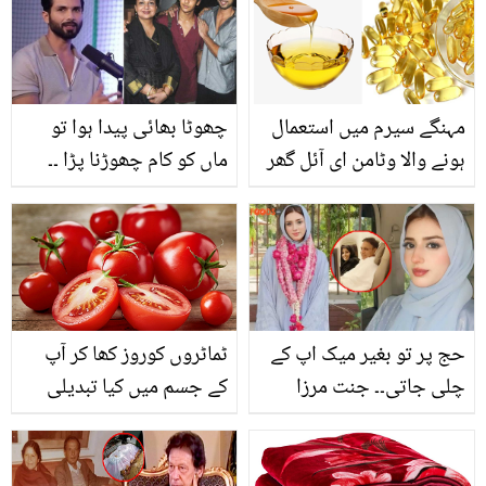
ہیں؟ ویڈیو نے لوگوں کو
خاموش علامات کونسی
تعریف کرنے پر مجبور کردیا
ہیں؟
مہنگے سیرم میں استعمال
چھوٹا بھائی پیدا ہوا تو
ہونے والا وٹامن ای آئل گھر
ماں کو کام چھوڑنا پڑا ۔۔
میں کیسے بنائیں؟ جلد،
والد سے علیحدگی کے بعد
بالوں اور صحت کو بڑھانے
شاہد کپور اور انکی والدہ نے
میں اہم کردار ادا کرنے والا
کیا کچھ جھیلا؟
تازہ وٹامن ای آئل اب خود
بنائیں
حج پر تو بغیر میک اپ کے
ٹماٹروں کوروز کھا کر آپ
چلی جاتی۔۔ جنت مرزا
کے جسم میں کیا تبدیلی
فیملی کے ہمراہ حج پر
آسکتی ہے؟جان کرآپ بھی
روانہ! صارفین کی دعاؤں
ٹماٹرکھانے کا معمول بنا لیں
کے ساتھ تنقید
گے