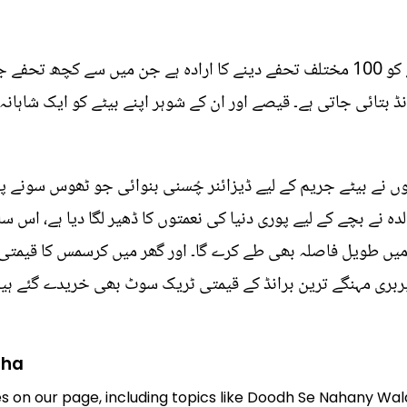
اس سال کرسمس پر والدہ کا اپنے بیٹے کو 100 مختلف تحفے دینے کا ارادہ ہے جن م
2500 برطانوی پاؤنڈ بتائی جاتی ہے۔ قیصے اور ان کے شوہر اپنے بیٹے کو ایک 
ں نے بیٹے جریم کے لیے ڈیزائنر چُسنی بنوائی جو ٹھوس سونے پر
مت ادا کی تھی۔ 33 سالہ والدہ نے بچے کے لیے پوری دنیا کی نعمتوں کا ڈھیر لگا دی
cha
es on our page, including topics like Doodh Se Nahany Wal