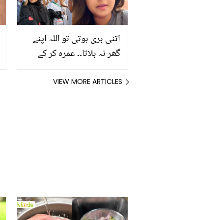
اتنی بری ہوتی تو اللہ اپنے
گھر نہ بلاتا۔۔ عمرہ کر کے
بھی باز نہ آئیں ! مناہل ملک
کا ایک بار پھر نازیبا ویڈیو
VIEW MORE ARTICLES
وائرل ہونے پر ویڈیو پیغام