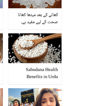
کھانے کے بعد میٹھا کھانا
صحت کے لیے مفید ہے،
صرف ایک ٹکڑا مصری
چوسیں اور زندگی کو بدل
کر رکھ دیں
Sabudana Health
Benefits in Urdu