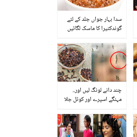
سدا بہار جواں جلد کے لئے
گوندکتیرا کا ماسک لگائیں
یہ چہرے سے جھریاں ایسے
مٹائے ڈھونڈنے سے بھی نظر
نہ آئے
چند دانے لونگ لیں اور..
مہنگے اسپرے اور کوئل جلا
کر تھک گئے ہیں تو خون
پینے والے مچھروں سے جان
چھڑانے کے یہ 3 سستے
طریقے آزمائیں