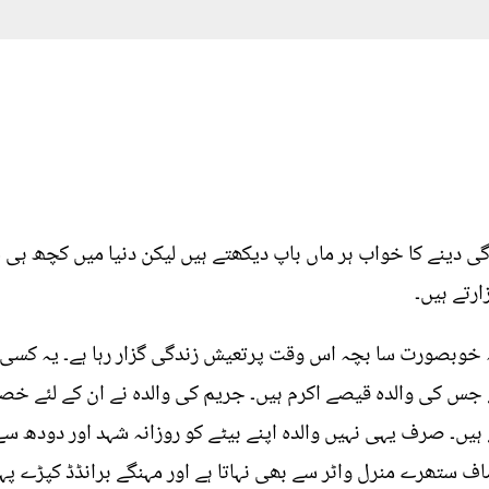
 دینے کا خواب ہر ماں باپ دیکھتے ہیں لیکن دنیا میں کچھ ہی ل
ارتے ہیں۔
ہ خوبصورت سا بچہ اس وقت پرتعیش زندگی گزار رہا ہے۔ یہ کسی
ہے جس کی والدہ قیصے اکرم ہیں۔ جریم کی والدہ نے ان کے لئے
ہیں۔ صرف یہی نہیں والدہ اپنے بیٹے کو روزانہ شہد اور دودھ سے
ف ستھرے منرل واٹر سے بھی نہاتا ہے اور مہنگے برانڈڈ کپڑے پہن