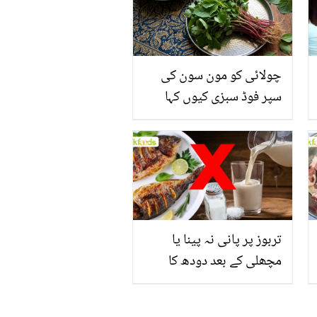
چولائی کو مون سون کی
سپر فوڈ سبزی کیوں کہا
جاتا ہے؟ جانیں وٹامنز،
منرلز اور اینٹی آکسیڈنٹس
سے بھرپور اس سبزی کے
فائدے
تربوز پر پانی نہ پینا یا
مچھلی کے بعد دودھ کا
استعمال۔۔ جانیں کھانوں
سے متعلق غلط فہمیوں کی