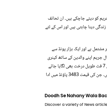
یں سے کچھ تحفے جریم کو دیئے جاچکے ہیں۔ ان تحائف
شاہانہ زندگی دینا چاہتی ہیں اور اس کے لئے
 مشتمل ہے اور ایک ہزار پونڈ سے
ا ہے، اس سال جریم اپنے والدین کے ساتھ کینری
جزائر کی سیر کرے گا اور لگژری ٹرین میں طویل فاصلہ بھی طے کرے گا۔ اور گھر میں کرسمس کا قیمتی 7 فٹ طویل درخت بھی لگایا جائے
گا۔ حال ہی میں چھوٹے جریم کے لیے بربری مہنگے ترین برانڈ کے قیمتی ٹریک سوٹ بھی خریدے گئے ہیں۔ جن کی قیمت 3483 پاؤنڈ میں ادا
Doodh Se Nahany Wala Ba
Discover a variety of News articl