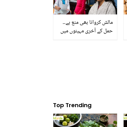
مالش کروانا بھی منع ہے۔۔
حمل کے آخری مہینوں میں
وہ کون سے 5 کام ہیں جان
کا خیال رکھنا چاہیے؟ ڈاکٹر
کی رائے
Top Trending