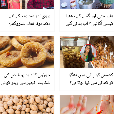
بغیر مٹی اور گملے کے دھنیا
بیوی اور محبوبہ کے لئے
کیسے اُگائیں؟ اب بتائے گئے
دکھ ہوتا تھا۔۔ شتروگھن
طریقے پر عمل کرتے ہوئے
سنہا نے کس اداکارہ کی
گھر میں دھنیا اگائیں اور
خاطر بیوی سے بیوفائی
بازار سے خریدنے کے پیسے
کی؟
بچائیں
کشمش کو پانی میں بھگو
جوڑوں کا د رد ہو قبض کی
کر کھانے سے کیا ہوتا ہے؟
شکایت انجیر سے بہتر کوئی
ڈاکٹر کے بتائے ہوئے حیرت
دوا نہیں جانئے اسے ان
انگیز فائدے جنھیں جان کر
بیماریوں سے نجات کے لئے
آپ بھی ایسا کرنے پر مجبور
کیسے استعمال کیا جائے
ہوجائیں گے