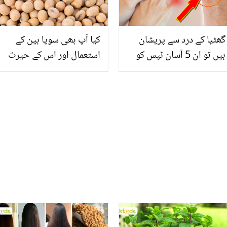
گھٹیا کے درد سے پریشان
کیا آپ بھی سویا بین کے
ہیں تو ان 5 آسان ٹپس کو
استعمال اور اس کے حیرت
ضرور استعمال کریں اور
انگیز فوائد سے ناواقف ہیں؟
جلد فائدہ اٹھائیں!
جانیں اس میں چھپے
صحت کے ڈھیروں راز تاکہ
آپ بھی کریں اس کا
استعمال