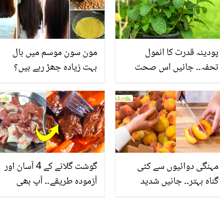
پودینہ قدرت کا انمول
مون سون موسم میں بال
تحفہ۔۔ جانیں اس صحت
بہت زیادہ جھڑ رہے ہیں؟
بخش پتوں کے 10 حیرت
جانیں بالوں کو مضبوط
انگیز طبی فوائد
بنانے کے چند قدرتی طریقے
مہنگی دوائیوں سے کئی
گوشت گلانے کے 4 آسان اور
گناہ بہتر۔۔ جانیں شدید
آزمودہ طریقے۔۔ آپ بھی
گرمی کے موسم میں آڑو
جانیں انٹرنیشنل شیف کے
کیوں کھانا چاہیے؟
بتائے راز