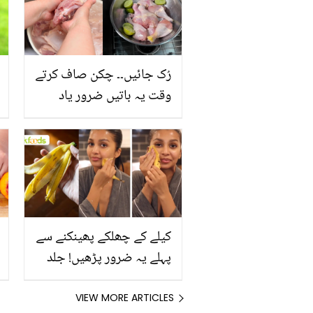
رُک جائیں۔۔ چکن صاف کرتے
وقت یہ باتیں ضرور یاد
رکھیں
کیلے کے چھلکے پھینکنے سے
پہلے یہ ضرور پڑھیں! جلد
کے 3 بڑے مسائل کا سستا
اور قدرتی حل
VIEW MORE ARTICLES