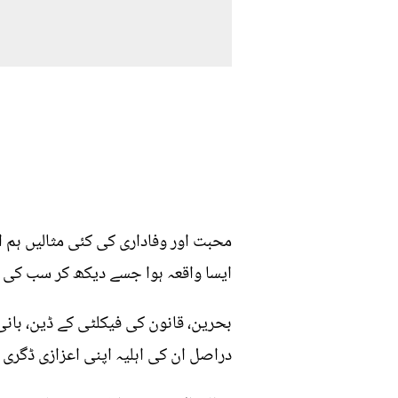
محبت اور وفاداری کی کئی مثالیں ہم 
ایسا واقعہ ہوا جسے دیکھ کر سب کی 
بحرین، قانون کی فیکلٹی کے ڈین، بانی 
دراصل ان کی اہلیہ اپنی اعزازی ڈگر