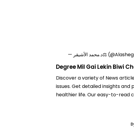
د الأشيقر⚖️ (@Alasheger)
Degree Mil Gai Lekin Biwi Ch
Discover a variety of News article
issues. Get detailed insights and 
healthier life. Our easy-to-read
B