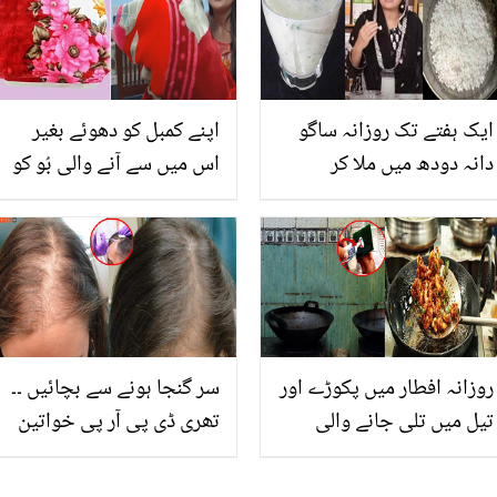
کیسے انتقال کر گیا؟ دیکھیے
ایک ہفتے تک روزانہ ساگو
اپنے کمبل کو دھوئے بغیر
دانہ دودھ میں ملا کر
اس میں سے آنے والی بُو کو
کھائیں تو جسم میں ایسی
کس طرح ختم کریں؟ کمبل
حیرت انگیز تبدیلی واقع
دھونے کا وہ طریقہ جو
ہوتی ہے کہ جان کر اس کا
گھریلو خواتین کی یہ
معمول بنا لیں گے
مشکل آسان کرے
روزانہ افطار میں پکوڑے اور
سر گنجا ہونے سے بچائیں ۔۔
تیل میں تلی جانے والی
تھری ڈی پی آر پی خواتین
چیزوں سے چولہا اور کچن
اور مردوں میں گنج پن
کی دیواریں گندی ہوتی ہیں
کیسے ختم کر سکتی ہے؟