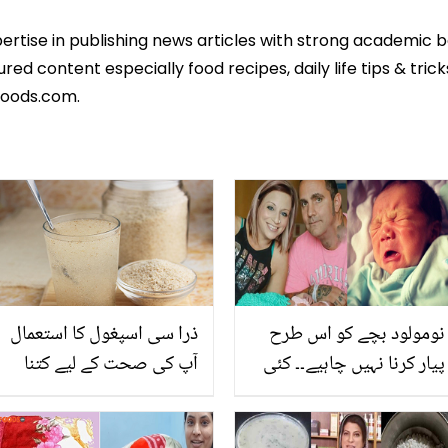
pertise in publishing news articles with strong academic 
ed content especially food recipes, daily life tips & tric
foods.com.
نومولود بچے کو اس طرح
ذرا سی اسپغول کا استعمال
پیار کرنا نہیں چاہیے۔۔ کئی
آپ کی صحت کے لیے کتنا
سال بعد پیدا ہونے والا
مفید ہے؟ جانیں ماہرین کی
نومولود بچہ 18 دن بعد ہی
رائے