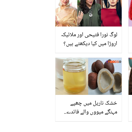
تو لوگوں نے خوب آڑے
ہاتھوں لیا
لوگ نورا فتیحی اور ملائیکہ
اروڑا میں کیا دیکھتے ہیں؟
فضا علی کی بات سن کر
مہمان ڈاکٹر بھی منہ دیکھتا
رہ گیا
خشک ناریل میں چھپے
مہنگے میووں والے فائدے..
جانیں کھوپرے اور ناریل کے
تیل میں آپ کی صحت اور