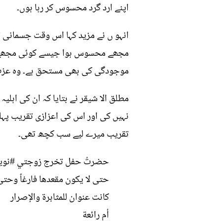
اپنے ارد گرد محسوس کر رہا ہوں۔
انہو ں نے مزید کہا اس وقت جسمانی ت
مجھے محسوس ہوا جیسے کوئی مجھے اندر
موجودگی کی بھی مستحق ہے۔ وہ عزت ا
نہیں کی اور اس کی اعزازی تقریب پہ
تقریب میرے لیے سب کچھ تھی۔
حضرتُ حفل تخرج زوجتي
#نوي
حتى لا يكون مقعدها فارغاً وحتى ي
كانت عنوان للمثابرة والإصرار
أم رائعة