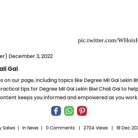
pic.twitter.com/WHoi
December 3, 2022
— د.محم
ali Gai
s on our page, including topics like Degree Mil Gai Lekin B
practical tips for Degree Mil Gai Lekin Biwi Chali Gai to hel
 content keeps you informed and empowered as you work t
y Salwa |
In
News
|
0 Comments |
2704 Views |
18 Dec 20