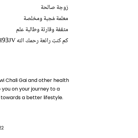
زوجة صالحة
معلمة مُحِبة ومخلصة
مثقفة وقارئة وطالبة علم
كم كنتِ رائعة رحمك الله
sH93JV
iwi Chali Gai and other health
p you on your journey to a
owards a better lifestyle.
22