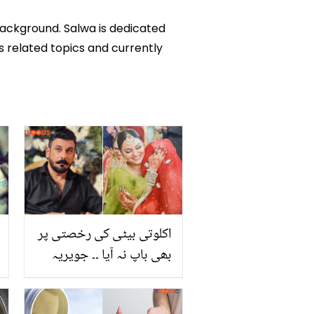
background. Salwa is dedicated
ks related topics and currently
اکلوتی بیٹی کی رخصتی پر
بھی باپ نہ آیا ۔۔ جویریہ
سے طلاق ہوئی، بیٹی تو
اپنی پھر بھی اداکار شمعون