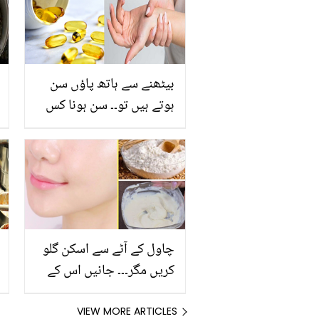
اس کی شادی میں کیوں
شریک نہ ہوئے؟
بیٹھنے سے ہاتھ پاؤں سن
ہوتے ہیں تو۔۔ سن ہونا کس
وٹامن کی کمی ظاہر کرتا
ہے؟ جانیں اس اذیت سے
بچاؤ کے چند طریقے
چاول کے آٹے سے اسکن گلو
کریں مگر۔۔۔ جانیں اس کے
بہترین فیس پیک بنانے کا
آسان طریقہ
VIEW MORE ARTICLES