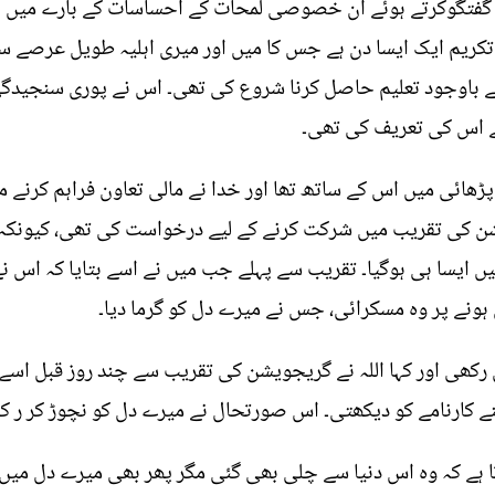
 گفتگوکرتے ہوئے ان خصوصی لمحات کے احساسات کے بارے میں ب
 تکریم ایک ایسا دن ہے جس کا میں اور میری اہلیہ طویل عرصے سے
 کے باوجود تعلیم حاصل کرنا شروع کی تھی۔ اس نے پوری سنجیدگی 
نے اس کی تعریف کی تھی۔
 پڑھائی میں اس کے ساتھ تھا اور خدا نے مالی تعاون فراہم کرن
کی تقریب میں شرکت کرنے کے لیے درخواست کی تھی، کیونکہ میں
ں ایسا ہی ہوگیا۔ تقریب سے پہلے جب میں نے اسے بتایا کہ اس نے
ہونے پر وہ مسکرائی، جس نے میرے دل کو گرما دیا۔
ی رکھی اور کہا اللہ نے گریجویشن کی تقریب سے چند روز قبل اسے
ے کارنامے کو دیکھتی۔ اس صورتحال نے میرے دل کو نچوڑ کر ر کھ
وتا ہے کہ وہ اس دنیا سے چلی بھی گئی مگر پھر بھی میرے دل می