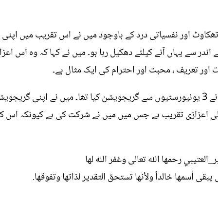
ھکاوٹ اور نفسیاتی درد کے باوجود میں نے اس تقریب میں اپنی 
 سے یہاں آنے کیلئے دھکیل رہا ہو۔ میں نے کہا کہ وہ اس اعزا
ور تعریف ، محبت اور احترام کی ایک مثال ہے۔
مطلق الا شيقر نے بتایا کہ ان کی اہلیہ نے 3 یونیورسٹیوں سے گریجویشن کیا تھا۔ می
لی اعزازی تقریب ہے جس میں میں نے شرکت کی ہے کیونکہ اس کی
ر_العتيبي
رحمها الله تعالى وغفر الله لها
بقى أسمها خالداً ولأنها تستحق التقدير لذاتها وتفوقها.