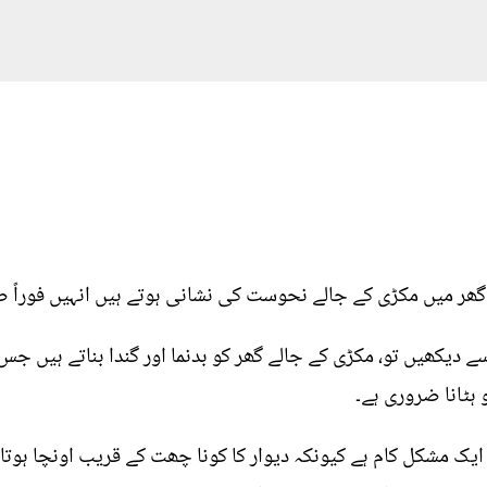
گھر میں مکڑی کے جالے نحوست کی نشانی ہوتے ہیں انہیں فوراً ص
 دیکھیں تو، مکڑی کے جالے گھر کو بدنما اور گندا بناتے ہیں جس
 ہٹانا ضروری ہے۔
ک مشکل کام ہے کیونکہ دیوار کا کونا چھت کے قریب اونچا ہوتا 