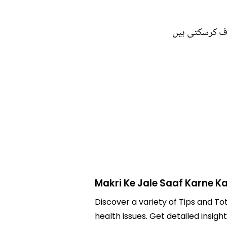
اف کرسکتی ہیں
Makri Ke Jale Saaf Karne K
Discover a variety of Tips and To
health issues. Get detailed insigh