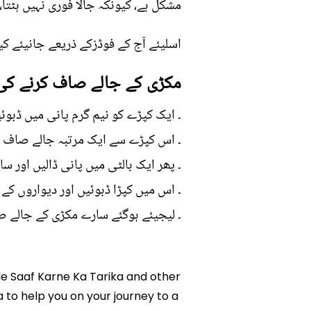
مشکل ہے، کیونکہ جالا فوری نہیں ہٹتا
اسلیئے آج کے فوڈزکے ذریعے جانیئے 
مکڑی کے جالے صاف کرنے کی
۔ ایک کپڑے کو نیم گرم پانی میں ڈبوئ
۔ اس کپڑے سے ایک مرتبہ جالے صاف ک
۔ پھر ایک بالٹی میں پانی ڈالیں اور سات
۔ اس میں کپڑا ڈبوئیں اور دیواروں کے
۔ لیجیئے ہوگئے سارے مکڑی کے جالے 
ale Saaf Karne Ka Tarika and other
a to help you on your journey to a