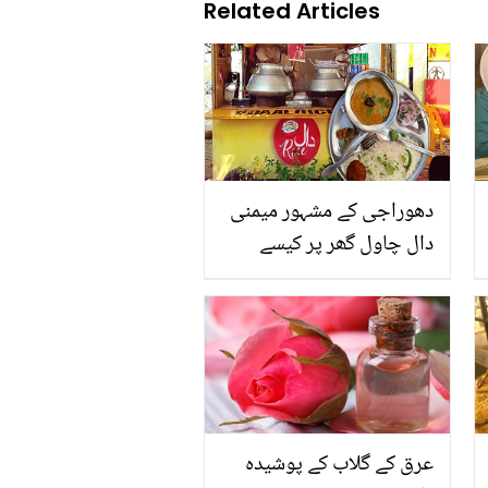
Related Articles
دھوراجی کے مشہور میمنی
دال چاول گھر پر کیسے
بنائیں؟ طریقہ میمن شیف
نے خود بتا دیا، آپ بھی
ٹرائے کریں
عرق کے گلاب کے پوشیدہ