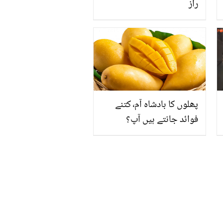
راز
پھلوں کا بادشاہ آم٬ کتنے
فوائد جانتے ہیں آپ؟