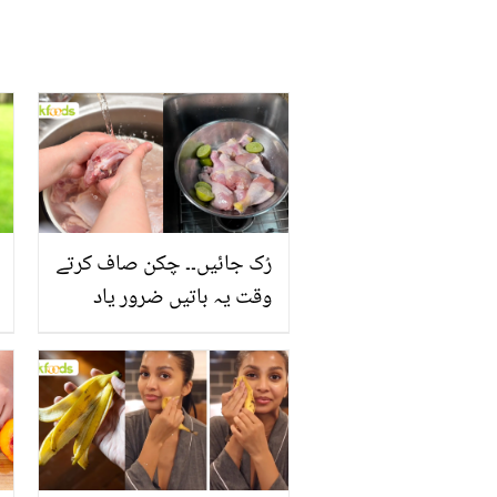
رُک جائیں۔۔ چکن صاف کرتے
وقت یہ باتیں ضرور یاد
رکھیں