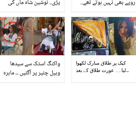
روپے بھی نہیں ہوتے تھے..
پڑی.. نوشین شاہ ماں کی
ہمایوں اشرف کی زندگی
سختی کے باوجود کس کی
سے متعلق چند باتیں
حوصلہ افزائی پر شوبز کی
دنیا میں آئیں؟
واکنگ اسٹک سے سیدھا
کیک پر طلاق مبارک لکھوا
لیا۔۔ عورت طلاق کے بعد
وہیل چئیر پر آگئیں ۔۔ ماہرہ
لوگوں میں سونا کیوں بانٹنے
خان کی وہیل چئیر پر
لگی؟ ویڈیو وائرل
ویڈیو نے مداحوں کو
پریشان کر دیا؟