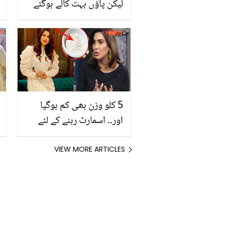
لیکن پاؤں بہت کالے ہوگئے
ہیں ۔۔ جانیے زُبیدہ آپا کی
بتائی ہوئی پیڈی کیور کرنے
کی وہ آسان ٹپ جو گھر
بیٹھے آپ بھی کر سکتی ہیں
5 کلو وزن بھی کم ہوگیا
اور۔۔ اسمارٹ رہنے کے لئے
فضا علی کون سا آٹا کھاتی
ہیں؟
VIEW MORE ARTICLES