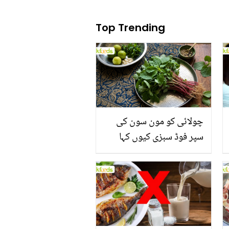
Top Trending
چولائی کو مون سون کی
سپر فوڈ سبزی کیوں کہا
جاتا ہے؟ جانیں وٹامنز،
منرلز اور اینٹی آکسیڈنٹس
سے بھرپور اس سبزی کے
فائدے