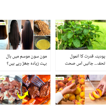
پودینہ قدرت کا انمول
مون سون موسم میں بال
تحفہ۔۔ جانیں اس صحت
بہت زیادہ جھڑ رہے ہیں؟
بخش پتوں کے 10 حیرت
جانیں بالوں کو مضبوط
انگیز طبی فوائد
بنانے کے چند قدرتی طریقے