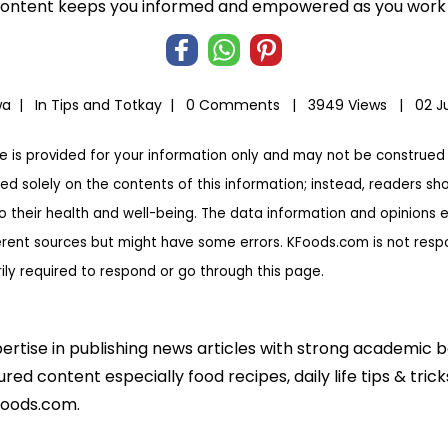
 content keeps you informed and empowered as you work t
wa |
In
Tips and Totkay
|
0 Comments |
3949 Views |
02 J
te is provided for your information only and may not be construed 
ed solely on the contents of this information; instead, readers sh
to their health and well-being. The data information and opinions 
erent sources but might have some errors. KFoods.com is not respon
rily required to respond or go through this page.
pertise in publishing news articles with strong academic 
ed content especially food recipes, daily life tips & tric
foods.com.