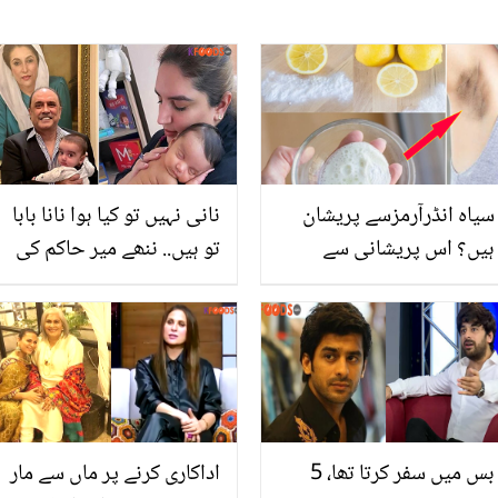
سیاہ انڈرآرمزسے پریشان
نانی نہیں تو کیا ہوا نانا بابا
ہیں؟ اس پریشانی سے
تو ہیں.. ننھے میر حاکم کی
چھٹکارہ پانے کے 6 آسان
نانا کے ساتھ تصویر وائرل
طریقے
بس میں سفر کرتا تھا، 5
اداکاری کرنے پر ماں سے مار