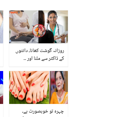
روزانہ گوشت کھانا، دانتوں
کے ڈاکٹر سے ملنا اور ۔۔
جانیں دوران حمل خواتین
کو کون سے کام لازمی کرنے
چاہیئے؟
چہرہ تو خوبصورت ہے،