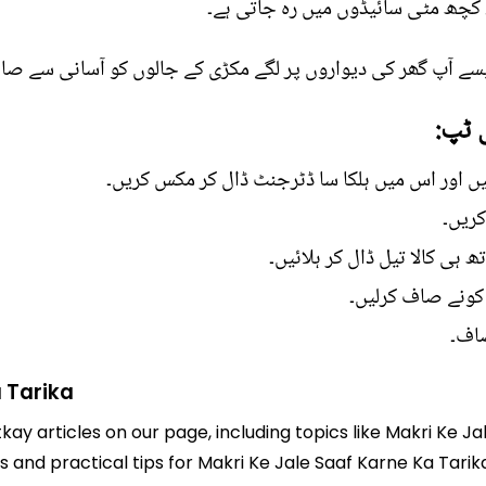
، کچھ مٹی سائیڈوں میں رہ جاتی ہے۔
کیسے آپ گھر کی دیواروں پر لگے مکڑی کے جالوں کو آسانی سے ص
 ٹپ:
یں اور اس میں ہلکا سا ڈٹرجنٹ ڈال کر مکس کریں۔
ریں۔
ھ ہی کالا تیل ڈال کر ہلائیں۔
 کونے صاف کرلیں۔
صاف۔
a Tarika
tkay articles on our page, including topics like Makri Ke J
ts and practical tips for Makri Ke Jale Saaf Karne Ka Tarik