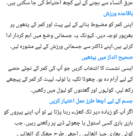
عرق النساء سے بچنے کے لیے کچھ احتیاط کی جا سکتی ہیں۔
باقاعدہ ورزش
اپنی کمر کو مضبوط بنانے کے لیے پیٹ اور کمر کے پٹھوں پر
بھرپور توجہ دیں۔ کیونکہ یہ جسمانی وضع میں اہم کردار ادا
کرتے ہیں۔اپنے ڈاکٹر سے جسمانی ورزش کے لیے مشورہ لیں۔
صحیح انداز میں بیٹھیں
ایسی نشست کا انتخاب کریں جو آپ کی کمر کے نچلے حصے
کے لیے آرام دہ ہو۔ چھوٹا تکیہ یا تولیہ لپیٹ کر کمر کے پیچھے
رکھ لیں۔ کولہوں اور گھٹنوں کو لیول میں رکھیں۔
جسم کے لیے اچھا طرز عمل اختیار کریں
اگر آپ کو زیادہ دیر تک کھڑے رہنا پڑتا ہے تو آپ اپنے پیروں کو
باری باری کسی اسٹول یا چھوٹے ڈبے پر رکھتے رہیں۔ جب
کوئی بھاری چیز اٹھائیں ۔ اچھی طرح جھک کر اٹھائیں۔