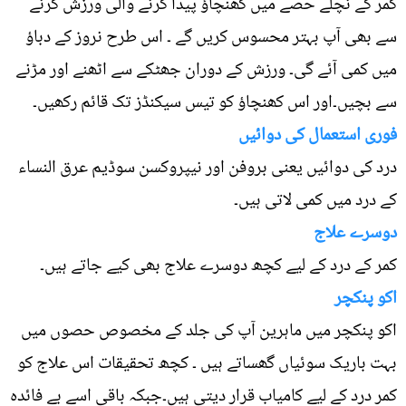
کمر کے نچلے حصے میں کھنچاؤ پیدا کرنے والی ورزش کرنے
سے بھی آپ بہتر محسوس کریں گے ۔ اس طرح نروز کے دباؤ
میں کمی آئے گی۔ ورزش کے دوران جھٹکے سے اٹھنے اور مڑنے
سے بچیں۔اور اس کھنچاؤ کو تیس سیکنڈز تک قائم رکھیں۔
فوری استعمال کی دوائیں
درد کی دوائیں یعنی بروفن اور نیپروکسن سوڈیم عرق النساء
کے درد میں کمی لاتی ہیں۔
دوسرے علاج
کمر کے درد کے لیے کچھ دوسرے علاج بھی کیے جاتے ہیں۔
اکو پنکچر
اکو پنکچر میں ماہرین آپ کی جلد کے مخصوص حصوں میں
بہت باریک سوئیاں گھساتے ہیں ۔ کچھ تحقیقات اس علاج کو
کمر درد کے لیے کامیاب قرار دیتی ہیں۔جبکہ باقی اسے بے فائدہ