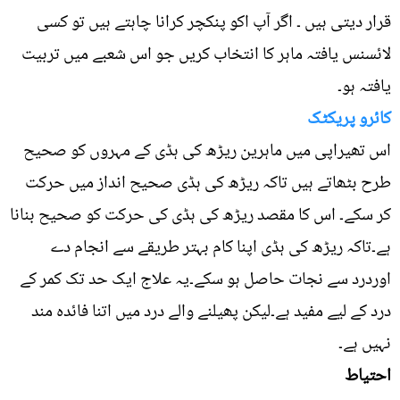
قرار دیتی ہیں ۔ اگر آپ اکو پنکچر کرانا چاہتے ہیں تو کسی
لائسنس یافتہ ماہر کا انتخاب کریں جو اس شعبے میں تربیت
یافتہ ہو۔
کائرو پریکٹک
اس تھیراپی میں ماہرین ریڑھ کی ہڈی کے مہروں کو صحیح
طرح بٹھاتے ہیں تاکہ ریڑھ کی ہڈی صحیح انداز میں حرکت
کر سکے۔ اس کا مقصد ریڑھ کی ہڈی کی حرکت کو صحیح بنانا
ہے۔تاکہ ریڑھ کی ہڈی اپنا کام بہتر طریقے سے انجام دے
اوردرد سے نجات حاصل ہو سکے۔یہ علاج ایک حد تک کمر کے
درد کے لیے مفید ہے۔لیکن پھیلنے والے درد میں اتنا فائدہ مند
نہیں ہے۔
احتیاط