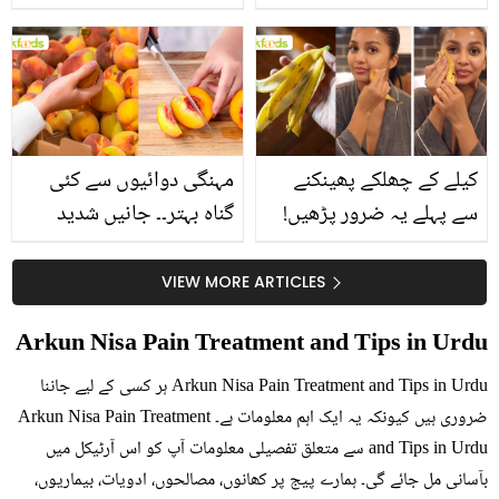
جانیں انٹرنیشنل شیف کے
استعمال۔۔ جانیں کھانوں
بتائے راز
سے متعلق غلط فہمیوں کی
حقیقت کیا ہے اور افواہ
کیا؟
کیلے کے چھلکے پھینکنے
مہنگی دوائیوں سے کئی
سے پہلے یہ ضرور پڑھیں!
گناہ بہتر۔۔ جانیں شدید
جلد کے 3 بڑے مسائل کا
گرمی کے موسم میں آڑو
سستا اور قدرتی حل
کیوں کھانا چاہیے؟
VIEW MORE ARTICLES
Arkun Nisa Pain Treatment and Tips in Urdu
Arkun Nisa Pain Treatment and Tips in Urdu ہر کسی کے لیے جاننا
ضروری ہیں کیونکہ یہ ایک اہم معلومات ہے۔ Arkun Nisa Pain Treatment
and Tips in Urdu سے متعلق تفصیلی معلومات آپ کو اس آرٹیکل میں
بآسانی مل جائے گی۔ ہمارے پیج پر کھانوں، مصالحوں، ادویات، بیماریوں،