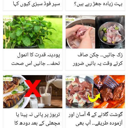
بہت زیادہ جھڑ رہے ہیں؟
سپر فوڈ سبزی کیوں کہا
جانیں بالوں کو مضبوط
جاتا ہے؟ جانیں وٹامنز،
بنانے کے چند قدرتی طریقے
منرلز اور اینٹی آکسیڈنٹس
سے بھرپور اس سبزی کے
فائدے
رُک جائیں۔۔ چکن صاف
پودینہ قدرت کا انمول
کرتے وقت یہ باتیں ضرور
تحفہ۔۔ جانیں اس صحت
یاد رکھیں
بخش پتوں کے 10 حیرت
انگیز طبی فوائد
گوشت گلانے کے 4 آسان اور
تربوز پر پانی نہ پینا یا
آزمودہ طریقے۔۔ آپ بھی
مچھلی کے بعد دودھ کا