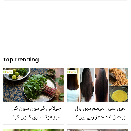
جوانوں کے ماں باپ کی
کے حیرت انگیز فائدے جو
کہانی جو آپ کو بھی رلا
ڈاکٹر بھی بتاتے ہیں
دے گی
Top Trending
مون سون موسم میں بال
چولائی کو مون سون کی
بہت زیادہ جھڑ رہے ہیں؟
سپر فوڈ سبزی کیوں کہا
جانیں بالوں کو مضبوط
جاتا ہے؟ جانیں وٹامنز،