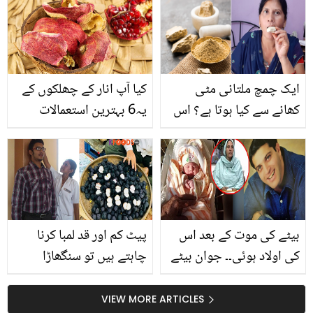
دردناک کہانی سنا کر سب
وجہ جان کر صارفین نے
کو رنجیدہ کردیا
یوٹیوبر کے لتے لے لیئے
ایک چمچ ملتانی مٹی
کیا آپ انار کے چھلکوں کے
کھانے سے کیا ہوتا ہے؟ اس
یہ6 بہترین استعمالات
کو کھانے کے کچھ ایسے
جانتے ہیں؟
فائدے جو ہر کوئی جاننا
چاہے
بیٹے کی موت کے بعد اس
پیٹ کم اور قد لمبا کرنا
کی اولاد ہوئی۔۔ جوان بیٹے
چاہتے ہیں تو سنگھاڑا
کی موت کا غم سہنا آسان
ضرور کھائیں۔۔ سنگھاڑے کا
نہیں! شہید ہونے والے ان
پاؤڈر بنا کر استعمال کرنے
VIEW MORE ARTICLES