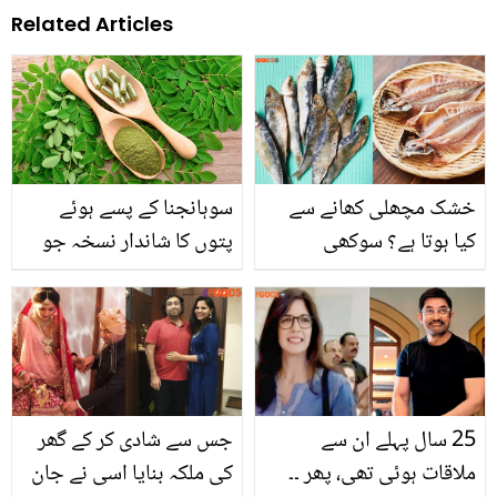
Related Articles
خشک مچھلی کھانے سے
سوہانجنا کے پسے ہوئے
کیا ہوتا ہے؟ سوکھی
پتوں کا شاندار نسخہ جو
مچھلی کھانے کے وہ بڑے
ایک دفعہ استعمال کرے بار
کمالات جس کے بعد آپ تازہ
بار استعمال کرنا چاہیں
مچھلی کو بھول جائیں گے
25 سال پہلے ان سے
جس سے شادی کر کے گھر
ملاقات ہوئی تھی، پھر ۔۔
کی ملکہ بنایا اسی نے جان