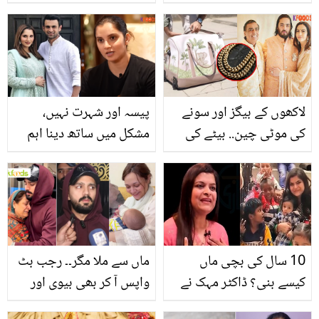
گوری سپراٹ نے عامر خان
لے لی.. زرا سی بات میں
سے محبت کی کیا وجہ
ایسا کیا ہوا جو بیوی نے
بتائی؟
شوہر کو ہی قتل کردیا؟
لاکھوں کے بیگز اور سونے
پیسہ اور شہرت نہیں،
کی موٹی چین.. بیٹے کی
مشکل میں ساتھ دینا اہم
پری ویڈنگ تقریبات میں
ہے.. طلاق کے بعد ثانیہ مرزا
آنے والوں کو مکیش امبانی
پہلی بار ذاتی زندگی کے
نے تحفے میں کیا کچھ دیا؟
متعلق بول پڑیں
ویڈیو
10 سال کی بچی ماں
ماں سے ملا مگر۔۔ رجب بٹ
کیسے بنی؟ ڈاکٹر مہک نے
واپس آ کر بھی بیوی اور
بچوں کی زندگی سے جڑی
بیٹے سے کیوں نہیں ملے؟