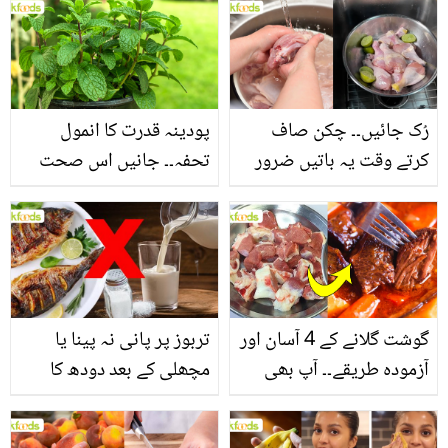
بنانے کے چند قدرتی طریقے
منرلز اور اینٹی آکسیڈنٹس
سے بھرپور اس سبزی کے
فائدے
رُک جائیں۔۔ چکن صاف
پودینہ قدرت کا انمول
کرتے وقت یہ باتیں ضرور
تحفہ۔۔ جانیں اس صحت
یاد رکھیں
بخش پتوں کے 10 حیرت
انگیز طبی فوائد
گوشت گلانے کے 4 آسان اور
تربوز پر پانی نہ پینا یا
آزمودہ طریقے۔۔ آپ بھی
مچھلی کے بعد دودھ کا
جانیں انٹرنیشنل شیف کے
استعمال۔۔ جانیں کھانوں
بتائے راز
سے متعلق غلط فہمیوں کی