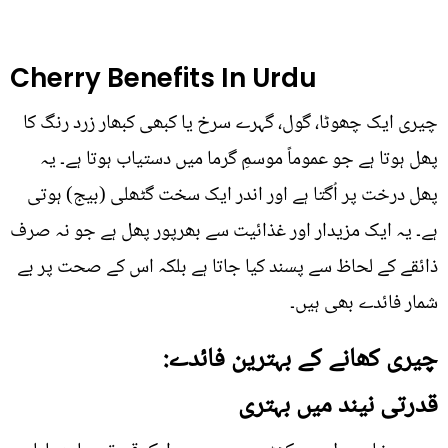
Cherry Benefits In Urdu
چیری ایک چھوٹا، گول، گہرے سرخ یا کبھی کبھار زرد رنگ کا
پھل ہوتا ہے جو عموماً موسمِ گرما میں دستیاب ہوتا ہے۔ یہ
پھل درخت پر اُگتا ہے اور اندر ایک سخت گٹھلی (بیج) ہوتی
ہے۔ یہ ایک مزیدار اور غذائیت سے بھرپور پھل ہے جو نہ صرف
ذائقے کے لحاظ سے پسند کیا جاتا ہے بلکہ اس کے صحت پر بے
شمار فائدے بھی ہیں۔
چیری کھانے کے بہترین فائدے:
قدرتی نیند میں بہتری