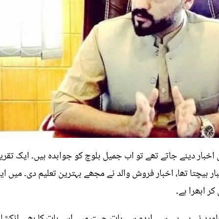
 اخبار دینے جاتے تھے تو اب جمیل بلوچ کو جوابدہ ہیں۔ ایک تقری
ار بیچتا تھا، اخبار فروش والد نے مجھے بہترین تعلیم دی۔ میں ا
ر ابھرا ہے۔
ید نے بی بی سی اردو سے بات چیت میں اس بات کا بھی انکشاف