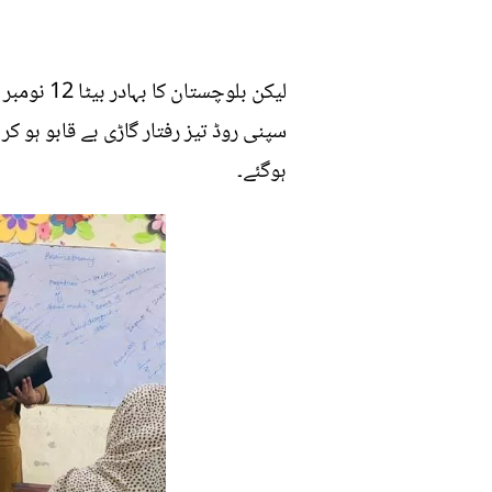
لیکن بلو
سپنی روڈ تیز رفتار گاڑی بے قابو ہو 
ہوگئے۔