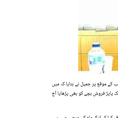
ب کے موقع پر جمیل نے بتایا کہ میں
یک پاپڑ فروش بچے کو بھی پڑھایا آج
 کیا کہ ایک ماہ کے عرصے میں ہی