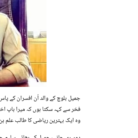
جمیل بلوچ کے والد اُن افسران کے پاس
فخر سے کہہ سکتا ہوں کہ میرا باپ اخب
وہ ایک بہترین ریاضی کا طالب علم بن ک
دوسری جانب جمیل کے بھائی سلیم جاو