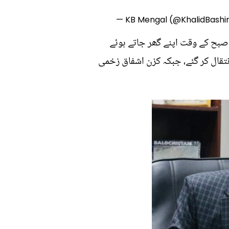
— KB Mengal (@KhalidBashi
، کوئٹہ سے صبح کے وقت اپنے گھر جاتے ہوئے
نتقال کر گئے، جبکہ کزن اشفاق زخمی