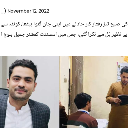
r_)
November 12, 2022
چستان کا بہادر بیٹا 12 نومبر کی صبح تیز رفتار کار حادثے میں اپنی جان گنوا بیٹھا
کر بے نظیر پُل سے ٹکرا گئی، جس میں اسسٹنٹ کمشنر جمیل بلوچ ا