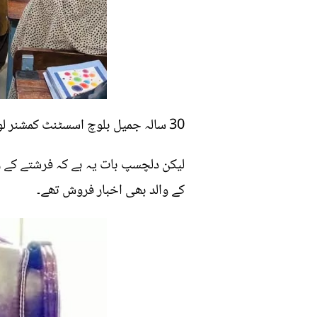
30 سالہ جمیل بلوچ اسسٹنٹ کمشنر لورالائی تعینات تھے، جبکہ ساتھ ہی ڈپٹی کمشنر کا چارج بھی سنبھالے ہوئے تھے۔
لیکن دلچسپ بات یہ ہے کہ فرشتے کے ر
کے والد بھی اخبار فروش تھے۔