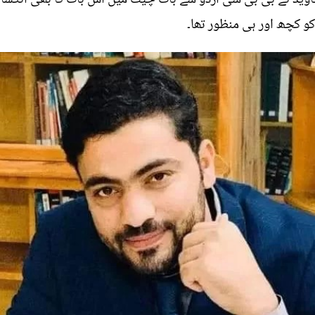
و کچھ اور ہی منظور تھا۔