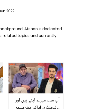
 Jun 2022
c background. Afshan is dedicated
ks related topics and currently
آپ سب میرے اپنے ہیں اور
۔۔ لیجنڈری اداکار دھرمیندر