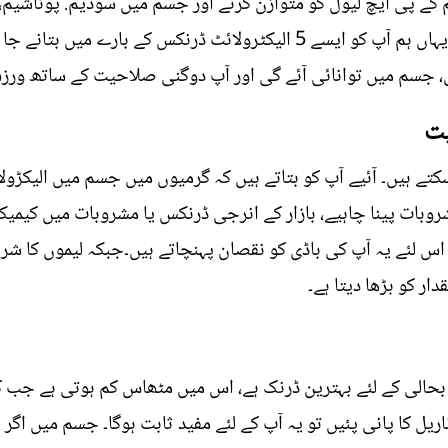
 کے پی ایچ لیول کو متوازن کرنے اور جسم میں سوڈیم. پوٹاشیم، 
کی کمی کو دور کرنے کا کام کرتے ہیں۔ یہاں ہم آپ کو ایسے 5 الیکٹرولائٹ 
، جسم میں توانائی آئے گی اور آپ دوگنی صلاحیت کے ساتھ ورزش
بت
ے ہیں۔ آئیے آپ کو بتاتے ہیں کہ گرمیوں میں جسم میں الیکڑولا
وبات پینا چاہیے، بازار کے انرجی ڈرنکس یا مشروبات میں کیمی
س لئے یہ آپ کی باڈی کو نقصان پہنچاتے ہیں۔جبکہ لیموں کا شربت
ار کو بڑھا دیتا ہے۔
 بحالی کے لئے بہترین ڈرنک ہے، اس میں مٹھاس کم ہوتی ہے جب کہ
یل کا پانی پئیں تو یہ آپ کے لئے مفید ثابت ہوگا۔ جسم میں اگر 