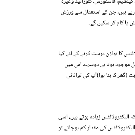
کیلشیم، فاسفورس، کلورائیڈ وغیرہ
ڈرنکس کے بارے میں بتانے جا رہے ہیں، جن کے استعمال سے ورزش
 یا کام کر سکیں گے۔
ئٹس کا توازن درست کرنے کے لئے کیا
کل موجود ہوتا ہے دوسرے اس میں
 (گھر کا بنا ہوا)آپ کی توانائی
 الیکٹرولائٹس زیادہ ہوتے ہیں، اسی
الیکٹرولائٹس کی مقدار کم ہوجائے تو