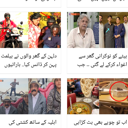
چاہیے؟ صرف فائدے نہیں
جانیئے سوکھے ہوئے انار کے
نقصان بھی ہیں! اجوائن
دانوں کا ایسا فائدہ کہ آپ
کھانے کے 5 نقصان جن سے
انہیں سونے کے بھاؤ بھی
احتیاط لازمی ہے
خریدیں گے
بیٹے کو نوکرانی گھر سے
دلہن کے گھر والوں نے ہیلمٹ
اغواء کرکے لے گئی ۔۔ جب
پہن کر ڈانس کیا.. باراتیوں
فضیلہ قیصر کا بیٹا گھر سے
کو تحفے میں ہیلمٹ دینے کا
غائب ہوا تو اداکارہ کے شوہر
دلچسپ واقعہ کس جگہ
نے ان کو کونسی کڑوی بات
پیش آیا؟
کہی؟
اب تو چوہے بھی بٹ کڑاہی
اہلیہ کے ساتھ کشتی کی