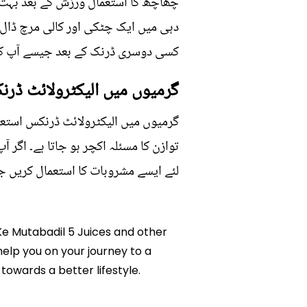
چھاچھ کا استعمال ورزش کے بعد بہت اچ
دہی میں ایک چٹکی اور کالی مرچ ڈال ک
کسی دوسری ڈرنک کے بعد جیسے آپ کو ب
گرمیوں میں الیکٹرولائٹ ڈرن
گرمیوں میں الیکٹرولائٹ ڈرنکس استعم
توازن کا مسئلہ اکچر ہو جاتا ہے۔ اگ
لئے ایسے مشروبات کا استعمال کریں ج
 Ke Mutabadil 5 Juices and other
help you on your journey to a
owards a better lifestyle.