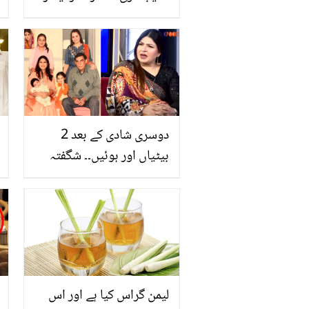
نے احسن خان کی کن الفاظ
میں تعریف کردی؟ ویڈیو
پیغام دیکھیں
دوسری شادی کے بعد 2
بیٹیاں اور ہوئیں۔۔ شگفتہ
اعجاز کی شادی اور شوہر
سے متعلق دلچسپ
انکشافات
لیمن گراس کیا ہے اور اس