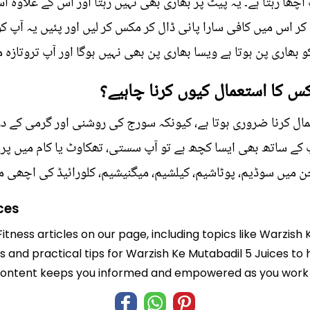
ھا رہتا ہے۔ یہ پیٹ پر بھاری بھی نہیں رہتا اور اس کے علاوہ 
ر اس میں کافی سارا پانی ڈال کر مکس کر لیں اور پئیں یہ آپ کو 
ھاری پن ہوتا ہے ویسا بھاری پن بھی نہیں ہوگا اور آپ تروتاز
کس کا استعمال کیوں کرنا چاہیے؟
ال کرنا ضروری ہوتا ہے، کیونکہ سورج کی روشنی اور گرمی کے د
ر آپ کے ساتھ بھی ایسا کچھ ہے تو آپ سستی، تھکاوٹ یا کام میں
ن میں سوڈیم، پوٹاشیم، کیلشیم، میگنیشیم، کلورائیڈ کی اچھی م
ces
Fitness articles on our page, including topics like Warzish
ts and practical tips for Warzish Ke Mutabadil 5 Juices to 
 content keeps you informed and empowered as you work t