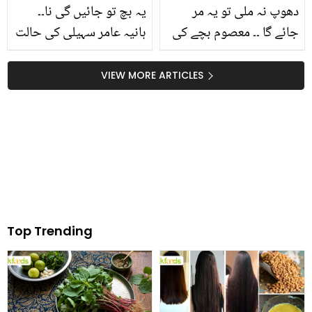
دھوپ نہ ملی تو یہ مر
یہ بچ تو جائیں گی نا۔۔
جائے گا ۔۔ معصوم بچے کی
ہانیہ عامر سہیلی کی حالت
زندگی کی وہ کہانی جو ہر
دیکھ کر پریشان ہوگئیں!
سب کو سوچنے پر مجبور
یشما گل کو کیا بیماری ہے؟
VIEW MORE ARTICLES
کردے
دیکھیں ویڈیو
Top Trending