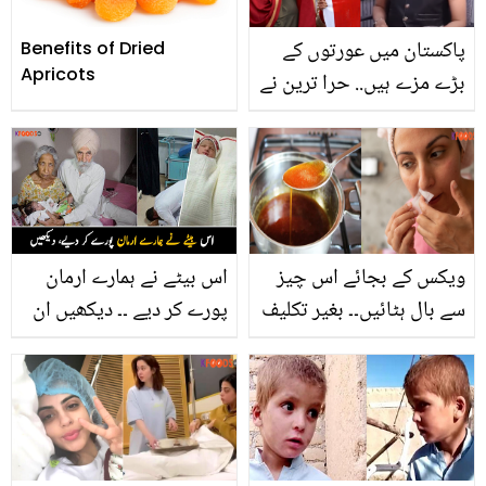
پاکستان میں عورتوں کے
Benefits of Dried
Apricots
بڑے مزے ہیں.. حرا ترین نے
عورت مارچ والیوں پر کڑی
تنقید کرتے ہوئے کیا کہا؟
ویکس کے بجائے اس چیز
اس بیٹے نے ہمارے ارمان
سے بال ہٹائیں۔۔ بغیر تکلیف
پورے کر دیے ۔۔ دیکھیں ان
کے چہرے اور جسم سے بال
2 جوڑوں کی ایمان افروز
صاف کرنے کا سستا طریقہ
داستان جنہیں 72 سال بعد
اولاد عطا ہوئی