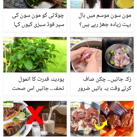
مون سون موسم میں بال
چولائی کو مون سون کی
بہت زیادہ جھڑ رہے ہیں؟
سپر فوڈ سبزی کیوں کہا
جانیں بالوں کو مضبوط
جاتا ہے؟ جانیں وٹامنز،
بنانے کے چند قدرتی طریقے
منرلز اور اینٹی آکسیڈنٹس
سے بھرپور اس سبزی کے
فائدے
رُک جائیں۔۔ چکن صاف
پودینہ قدرت کا انمول
کرتے وقت یہ باتیں ضرور
تحفہ۔۔ جانیں اس صحت
یاد رکھیں
بخش پتوں کے 10 حیرت
انگیز طبی فوائد