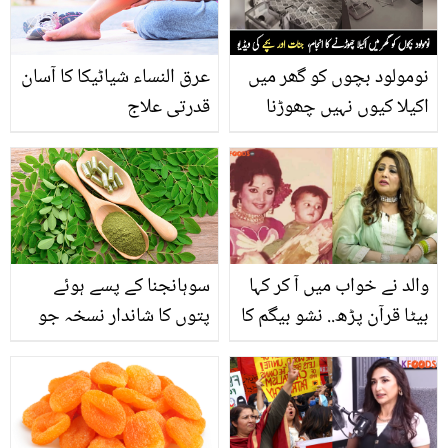
ہیں! سوشل میڈیا صارفین
کہانی پر بھڑک اٹھے
نومولود بچوں کو گھر میں
عرق النساء شیاٹیکا کا آسان
اکیلا کیوں نہیں چھوڑنا
قدرتی علاج
چاہیے؟ دیکھیے نومولود
بچے کے ساتھ جنات کی
خوفناک ویڈیو
والد نے خواب میں آ کر کہا
سوہانجنا کے پسے ہوئے
بیٹا قرآن پڑھ.. نشو بیگم کا
پتوں کا شاندار نسخہ جو
ماں باپ سے کیسا رشتہ تھا!
ایک دفعہ استعمال کرے بار
یاد کرتے ہوئے دکھی ہوگئیں
بار استعمال کرنا چاہیں