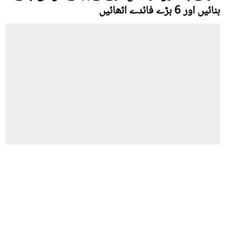
بنائيں اور 6 بڑے فائدے اٹھائیں