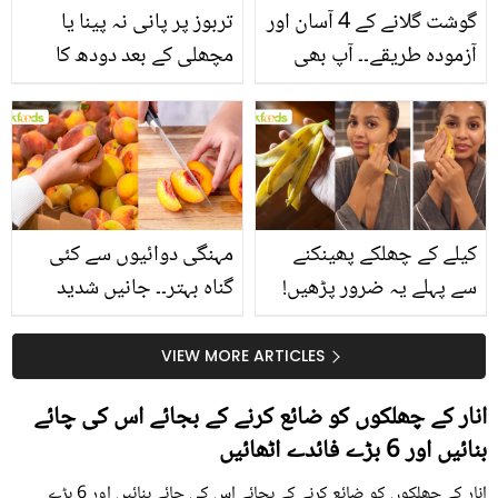
گوشت گلانے کے 4 آسان اور
تربوز پر پانی نہ پینا یا
آزمودہ طریقے۔۔ آپ بھی
مچھلی کے بعد دودھ کا
جانیں انٹرنیشنل شیف کے
استعمال۔۔ جانیں کھانوں
بتائے راز
سے متعلق غلط فہمیوں کی
حقیقت کیا ہے اور افواہ
کیا؟
کیلے کے چھلکے پھینکنے
مہنگی دوائیوں سے کئی
سے پہلے یہ ضرور پڑھیں!
گناہ بہتر۔۔ جانیں شدید
جلد کے 3 بڑے مسائل کا
گرمی کے موسم میں آڑو
سستا اور قدرتی حل
کیوں کھانا چاہیے؟
VIEW MORE ARTICLES
انار کے چھلکوں کو ضائع کرنے کے بجائے اس کی چائے
بنائيں اور 6 بڑے فائدے اٹھائیں
انار کے چھلکوں کو ضائع کرنے کے بجائے اس کی چائے بنائيں اور 6 بڑے