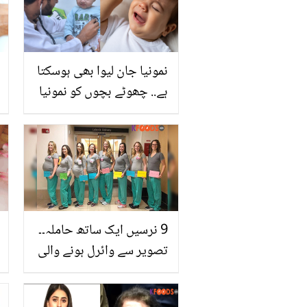
نمونیا جان لیوا بھی ہوسکتا
ہے.. چھوٹے بچوں کو نمونیا
ہوجائے تو کیا کریں؟ اہم
معلومات
9 نرسیں ایک ساتھ حاملہ۔۔
تصویر سے وائرل ہونے والی
ان لڑکیوں کے ساتھ ڈلیوری
کے بعد کیا ہوا؟ حیران کن