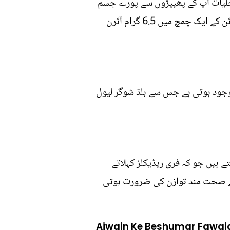
خ خلیات آپ کے پھیپڑوں سے پورے جسم
میں خون ی ترسیل کرتے ہیں، جبکہ اجوائن عورت اور مرد دونوں کے لئے آئرن کا بہترین زریعہ ہیں، اجوائن کے ایک چمچ میں 6.5 گرام آئرن
 موجود ہوتی ہے جس سے بلڈ شوگر لیول
ہیں جو کہ فری ریڈیکلز کہلاتے
 کے صحت مند توازن کی ضرورت ہوتی
Ajwain Ke Beshumar Fawai