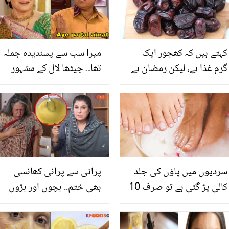
کہتے ہیں کہ کھجور ایک
میرا سب سے پسندیدہ جملہ
گرم غذا ہے، لیکن رمضان ہے
تھا۔۔ جیٹھا لال کے مشہور
اور ہم روزانہ گرمی کے اس
ڈائیلاگ "اے پاگل عورت" پر
موسم میں کھجور کا
پابندی کیوں لگا دی گئی؟
استعمال کر رہے ہیں۔۔۔ کہیں
اداکار نے بتا دیا
گرمی کے موسم میں کھجور
کا استعمال نقصان دہ تو
نہیں؟؟؟ جانیں
سردیوں میں پاؤں کی جلد
پرانی سے پرانی کھانسی
کالی پڑ گئی ہے تو صرف 10
بھی ختم.. بچوں اور بڑوں
منٹ میں اس کو نرم و
کو سردی کی بیماری سے
ملائم اور صاف کرنے کا
بچانے کے لیے ڈاکٹر بلقیس