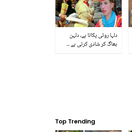
دلہا روٹی پکاتا ہے، دلہن
بھاگ کر شادی کرتی ہے ۔۔
پاکستان کے خوبصورت
علاقے کیلاش کی 3 حیران
اور دلچسپ رسومات،
دیکھیے
Top Trending