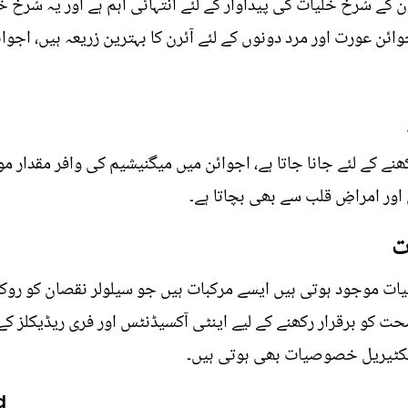
 کے سُرخ خلیات کی پیداوار کے لئے انتہائی اہم ہے اور یہ سُر
ھنے کے لئے جانا جاتا ہے، اجوائن میں میگنیشیم کی وافر مقدار
ت
 موجود ہوتی ہیں ایسے مرکبات ہیں جو سیلولر نقصان کو روکتے 
صحت کو برقرار رکھنے کے لیے اینٹی آکسیڈنٹس اور فری ریڈیکلز
بیکٹیریل خصوصیات بھی ہوتی ہیں۔
d