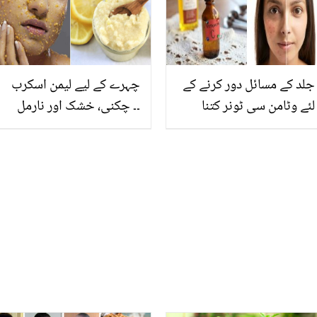
آسان طریقہ جانیں ۔۔
کا آزمودہ ٹوٹکا
جلد کے مسائل دور کرنے کے
چہرے کے لیے لیمن اسکرب
لئے وٹامن سی ٹونر کتنا
۔۔ چکنی، خشک اور نارمل
ضروری ہے؟ جانیئے گھر
جلد کے لیے لیموں کے
میں بہترین وٹامن سی ٹونر
اسکرب کا استعمال کیسے
بنانے کا آسان طریقہ
کریں؟