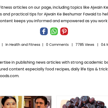
Fitness articles on our page, including topics like Ajwai
hts and practical tips for Ajwain Ke Beshumar Fawaid to he
 content keeps you informed and empowered as you work t
a |
In
Health and Fitness
|
0 Comments |
7785 Views |
04 
pertise in publishing news articles with strong academic 
ed content especially food recipes, daily life tips & tric
foods.com.