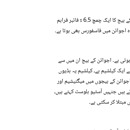
اجوائن اہم معدنیات جیسے کیلشیم، مینگنیز اور آئرن حاصل کرنے کا ایک بڑا ذریعہ ہے اس میں اجوائن کے بیج کا ایک چمچ 6.5 ٪ فائبر فراہم
وتی ہے۔ اجوائن کے بیج ان میں سے
ایک کیلشیم ہے، کیلشیم یہ ہڈیوں
جوائن کے بیجوں میں میگنیشیم اور
ے ہیں جنہیں آسٹیو بلوسٹ کہتے ہیں،
مبتلا کر سکتی ہے۔