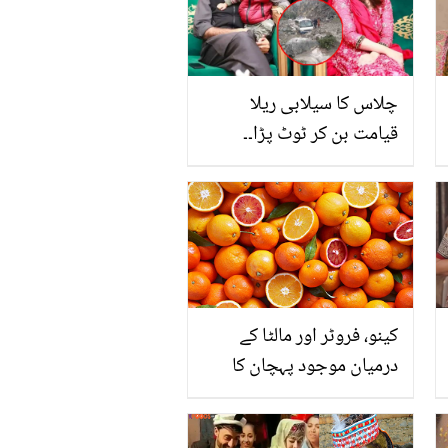
چلاس کا سیلابی ریلا
قیامت بن کر ٹوٹ پڑا۔۔
افسوسناک حادثے کا شکار
ہونے والوں کا تعلق کس
فیملی سے تھا؟
کینو، فروٹر اور مالٹا کے
درمیان موجود پہچان کا
ایسا فرق جو آپ کو دھوکے
سے بچائے گا