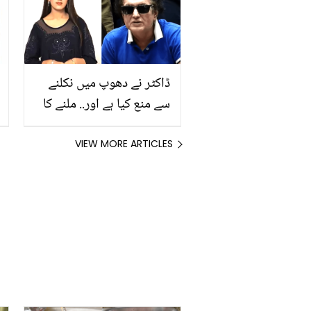
سچا واقعہ
ڈاکٹر نے دھوپ میں نکلنے
سے منع کیا ہے اور.. ملنے کا
کہا تھا اس لئے گھر بلایا!
خلیل الرحمٰن کے بیان پر
VIEW MORE ARTICLES
لڑکی نے کیا بتایا؟