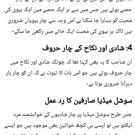
حصے ہوتے ہیں جس میں سے ہر ایک حصے میں ایک بیوی کی
محبت کو بسایا جا سکتا ہے اس وجہ سے چار بیویاں ضروری
ہیں تاکہ ہر بیوی کی محبت ایک خانے میں رکھی جا سکے-
4: شادی اور نکاح کے چار حروف
ان صاحب کا یہ بھی کہنا تھا کہ چونکہ شادی اور نکاح میں
چار حروف ہوتے ہیں جو اس بات کا ثبوت ہے کہ ان کو چار بار
دہرانا ضروری ہوتا ہے-
سوشل میڈيا صارفین کا رد عمل
جس طرح سوشل میڈيا پر چار شادیوں کے خواہشمند مرد
ایکٹو ہیں تو ایسے ہی کچھ خواتین بھی موجود ہیں جو ایسے