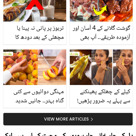
گوشت گلانے کے 4 آسان اور
تربوز پر پانی نہ پینا یا
آزمودہ طریقے۔۔ آپ بھی
مچھلی کے بعد دودھ کا
جانیں انٹرنیشنل شیف کے
استعمال۔۔ جانیں کھانوں
بتائے راز
سے متعلق غلط فہمیوں کی
حقیقت کیا ہے اور افواہ
کیا؟
کیلے کے چھلکے پھینکنے
مہنگی دوائیوں سے کئی
سے پہلے یہ ضرور پڑھیں!
گناہ بہتر۔۔ جانیں شدید
جلد کے 3 بڑے مسائل کا
گرمی کے موسم میں آڑو
سستا اور قدرتی حل
کیوں کھانا چاہیے؟
VIEW MORE ARTICLES