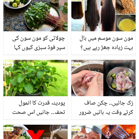
مون سون موسم میں بال
چولائی کو مون سون کی
بہت زیادہ جھڑ رہے ہیں؟
سپر فوڈ سبزی کیوں کہا
جانیں بالوں کو مضبوط
جاتا ہے؟ جانیں وٹامنز،
بنانے کے چند قدرتی طریقے
منرلز اور اینٹی آکسیڈنٹس
سے بھرپور اس سبزی کے
فائدے
رُک جائیں۔۔ چکن صاف
پودینہ قدرت کا انمول
کرتے وقت یہ باتیں ضرور
تحفہ۔۔ جانیں اس صحت
یاد رکھیں
بخش پتوں کے 10 حیرت
انگیز طبی فوائد