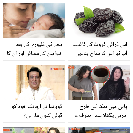
کی منگنی کی تصویریں
شیئر کر دیں، لڑکا کون ہے؟
اس ڈرائی فروٹ کے فائدے
بچے کی ڈلیوری کے بعد
آپ کو اس کا مداح بنادیں
خواتین کے مسائل اور ان کا
گے
حل
پانی میں نمک کی طرح
گووندا نے اچانک خود کو
چربی پگھلا دے.. صرف 2
گولی کیوں مار لی؟
ہفتوں میں 40 کلو چربی
وجوہات سامنے آگئیں