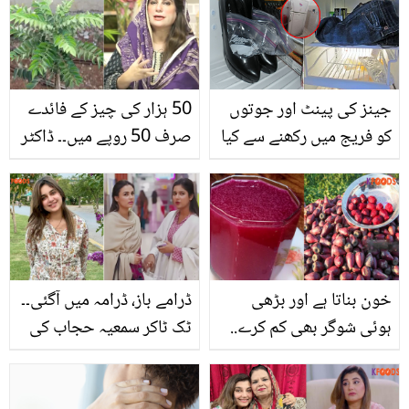
کیسے پگھلائیں؟ ڈاکٹر
بلقیس کا جادوئی نسخہ
جینز کی پینٹ اور جوتوں
50 ہزار کی چیز کے فائدے
کو فریج میں رکھنے سے کیا
صرف 50 روپے میں۔۔ ڈاکٹر
ہوتا ہے؟ فریج صرف کھانے
بلقیس نے معمولی سمجھے
کے لیے نہیں بلکہ اس کے
جانے والے کڑی پتوں کا کیا
اور بھی حیرت انگیز کمالات
انوکھا استعمال بتایا؟
ہیں
خون بناتا ہے اور بڑھی
ڈرامے باز، ڈرامہ میں آگئی۔۔
ہوئی شوگر بھی کم کرے..
ٹک ٹاکر سمعیہ حجاب کی
انار پھلی کا جوس بنانے کا
شوبز میں انٹری! صارفین
طریقہ اور اس کے لاتعداد
چیخ اُٹھے