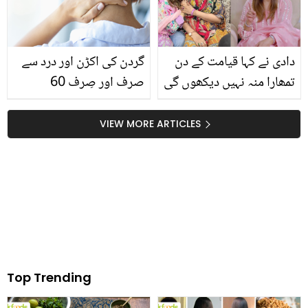
فائدے
دادی نے کہا قیامت کے دن
گردن کی اکڑن اور درد سے
تمھارا منہ نہیں دیکھوں گی
صرف اور صِرف 60
اگر.. جویریہ سعود کو شادی
سیکنڈز میں نجات پائیں،
سے پہلے اداکاری کیوں
جانیں وہ کونسا طریقہ ہے
VIEW MORE ARTICLES
چھوڑنی پڑی تھی؟
جس سے آپ گردن کے درد
میں فوری آرام پا سکتے ہیں
Top Trending