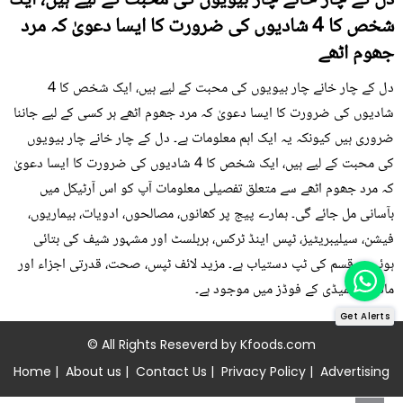
دل کے چار خانے چار بیویوں کی محبت کے لیے ہیں، ایک
شخص کا 4 شادیوں کی ضرورت کا ایسا دعویٰ کہ مرد
جھوم اٹھے
دل کے چار خانے چار بیویوں کی محبت کے لیے ہیں، ایک شخص کا 4
شادیوں کی ضرورت کا ایسا دعویٰ کہ مرد جھوم اٹھے ہر کسی کے لیے جاننا
ضروری ہیں کیونکہ یہ ایک اہم معلومات ہے۔ دل کے چار خانے چار بیویوں
کی محبت کے لیے ہیں، ایک شخص کا 4 شادیوں کی ضرورت کا ایسا دعویٰ
کہ مرد جھوم اٹھے سے متعلق تفصیلی معلومات آپ کو اس آرٹیکل میں
بآسانی مل جائے گی۔ ہمارے پیج پر کھانوں، مصالحوں، ادویات، بیماریوں،
فیشن، سیلیبریٹیز، ٹپس اینڈ ٹرکس، ہربلسٹ اور مشہور شیف کی بتائی
ہوئی ہر قسم کی ٹپ دستیاب ہے۔ مزید لائف ٹپس، صحت، قدرتی اجزاء اور
ماڈرن ریمیڈی کے فوڈز میں موجود ہے۔
Get Alerts
© All Rights Reseverd by
Kfoods.com
Home
|
About us
|
Contact Us
|
Privacy Policy
|
Advertising