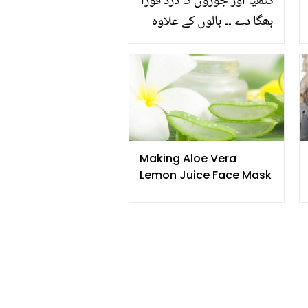
گٹھیا اور جوڑوں کا درد فوراً
بھگا دے ۔۔ بالوں کے علاوہ
مہندی کے پودے کے 4
حیران کن فائدے جسے جان
کر آج ہی یہ پودا گھر لے
آئیں گے
Making Aloe Vera
Lemon Juice Face Mask