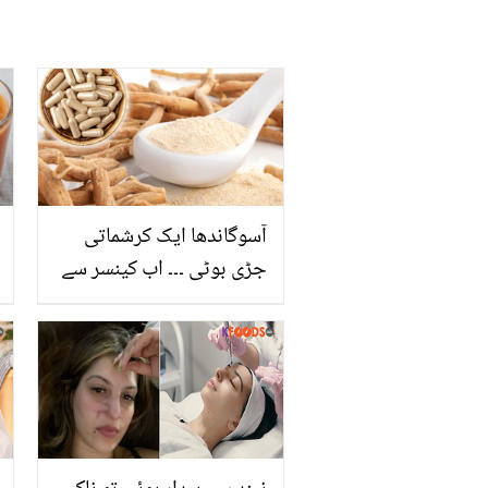
آسوگاندھا ایک کرشماتی
جڑی بوٹی ۔۔۔ اب کینسر سے
بچنا ہو یا ڈپریشن سے،
جانیئے اس کے 8 بڑے فائدے