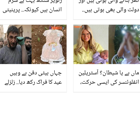
گھر بنانے والی ہوتی ہیں اور
رنویر سنگھ بہت بے شرم
دولت والی بھی ہوتی ہیں..
انسان ہیں کیونکہ.. پرینیتی
ملائشین عورتوں سے شادی
چوپڑا کا رنویر سنگھ کے
کرنے کے 5 فائدے
متعلق چونکا دینے والا
انکشاف
ماں ہے یا شیطان؟ آسٹریلین
جہاں بیٹی دفن ہے وہیں
انفلوئنسر کی ایسی حرکت،
عید کا فراک رکھ دیا.. زلزلے
جس نے ہر سننے والے کو
میں 8 سالہ بیٹی کو کھو
جھنجھوڑ کر رکھ دیا
دینے والے باپ کا دل چیر
دینے والا عمل سب کی آنکھ
میں آنسو لے آیا