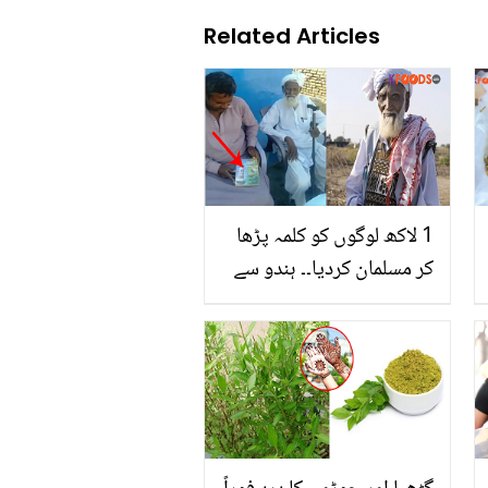
Related Articles
1 لاکھ لوگوں کو کلمہ پڑھا
کر مسلمان کردیا۔۔ ہندو سے
مسلمان ہونے والے یہ 80
سالہ بزرگ کون ہیں؟