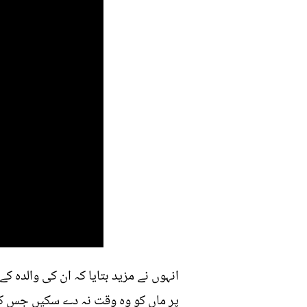
انہوں نے مزید بتایا کہ ان کی والدہ کے
پر ماں کو وہ وقت نہ دے سکیں جس کی