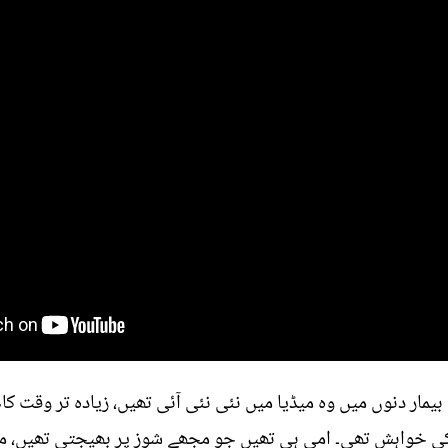
 بیمار دنوں میں وہ میڈیا میں نئی نئی آئی تھیں، زیادہ تر وقت کام
 خواہش تھی۔ امی ہی تھیں جو مجھے شوز پر بھیجتی تھیں، مگر