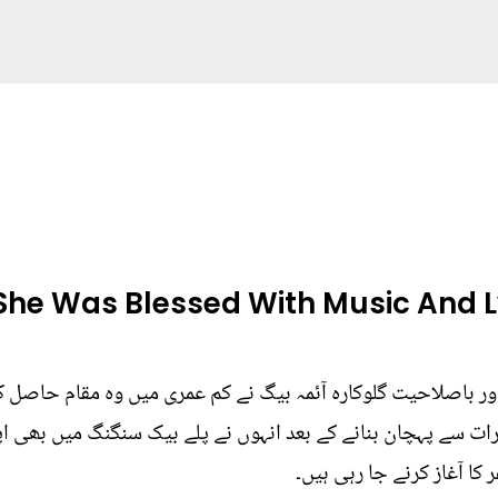
he Was Blessed With Music And Ly
ور باصلاحیت گلوکارہ آئمہ بیگ نے کم عمری میں وہ مقام حاصل
ت سے پہچان بنانے کے بعد انہوں نے پلے بیک سنگنگ میں بھی اپنی 
 کا آغاز کرنے جا رہی ہیں۔