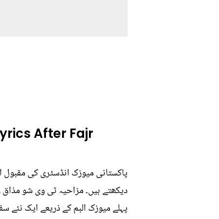
rics After Fajr
پاکستانی میوزک انڈسٹری کی مقبول ا
دیکھتے ہیں۔ مزاحیہ ٹی وی شو مذاق را
پہلے میوزک البم کے ذریعے ایک نئے سفر