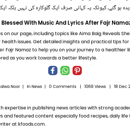
دہ ہو گئے، کیونکہ یہ کہانی صرف ایک گلوکارہ کی نہیں بلکہ ایک 
Blessed With Music And Lyrics After Fajr Nama
es on our page, including topics like Aima Baig Reveals S
 health issues. Get detailed insights and practical tips f
er Fajr Namaz to help you on your journey to a healthier 
d as you work towards a better lifestyle.
Salwa Noor |
In
News
|
0 Comments |
1069 Views |
18 Dec 
th expertise in publishing news articles with strong acad
 and featured content especially food recipes, daily life 
riter at kfoods.com.