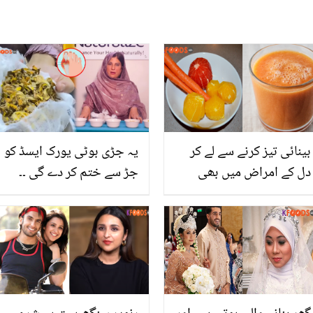
بینائی تیز کرنے سے لے کر
یہ جڑی بوٹی یورک ایسڈ کو
دل کے امراض میں بھی
جڑ سے ختم کر دے گی ۔۔
مفید.. گاجر اور چکوترے کا
یورک ایسڈ کا خاتمہ کیسے
مزیدار جوس بنانے کا طریقہ
کریں؟ ڈاکٹر بلقیس نے
اور اس کے زبردست فائدے
گھریلوں طریقہ بتا دیا