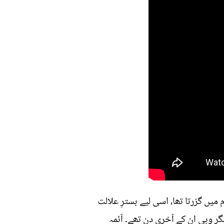
 میں گزرتا تھا، اسی لیے بسترِ علالت
 وہی ان کے آخری دن تھے۔ آئمہ