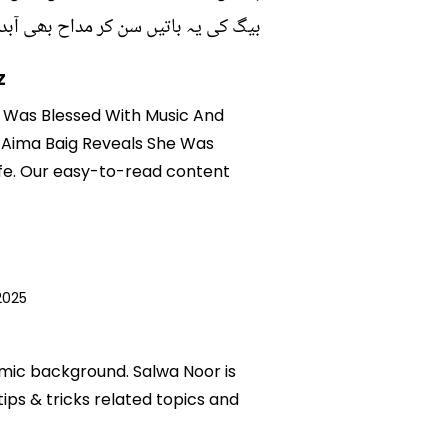
بیگ کی یہ باتیں سن کر مداح بھی آبدی
z
he Was Blessed With Music And
or Aima Baig Reveals She Was
life. Our easy-to-read content
2025
emic background. Salwa Noor is
tips & tricks related topics and