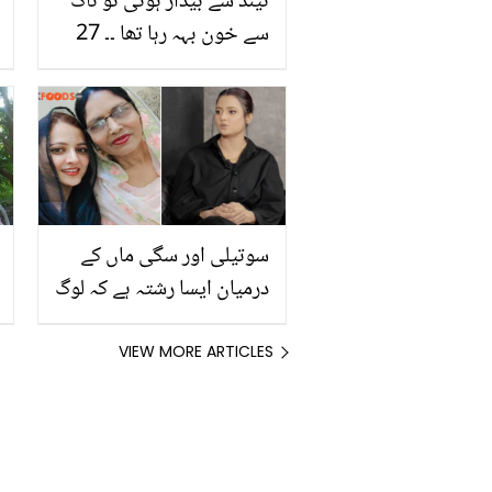
نیند سے بیدار ہوئی تو ناک
سے خون بہہ رہا تھا ۔۔ 27
سالہ لڑکی کے ساتھ فیشل
کروانے کے بعد کیا ہوا کہ وہ
کینسر کا شکار ہوگئی؟
سوتیلی اور سگی ماں کے
درمیان ایسا رشتہ ہے کہ لوگ
۔۔ والد کی دوسری شادی کے
بعد مزنا وقاص کی زندگی
VIEW MORE ARTICLES
میں کیا بدلاؤ آیا؟ انٹرویو