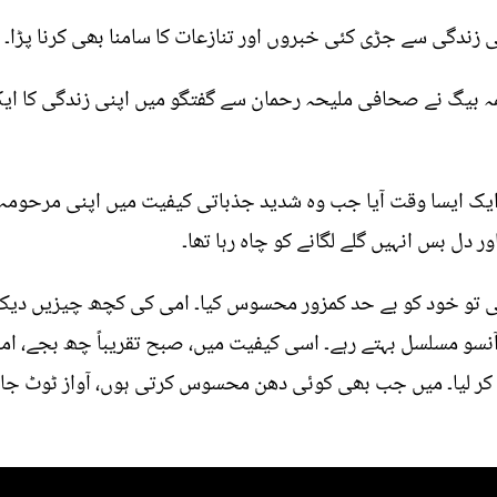
زندگی سے جڑی کئی خبروں اور تنازعات کا سامنا بھی کرنا پڑا۔
مہ بیگ نے صحافی ملیحہ رحمان سے گفتگو میں اپنی زندگی کا ای
د ایک ایسا وقت آیا جب وہ شدید جذباتی کیفیت میں اپنی مرحومہ و
ور دل بس انہیں گلے لگانے کو چاہ رہا تھا۔
کی تو خود کو بے حد کمزور محسوس کیا۔ امی کی کچھ چیزیں دیکھ 
سو مسلسل بہتے رہے۔ اسی کیفیت میں، صبح تقریباً چھ بجے، امی
ڈ کر لیا۔ میں جب بھی کوئی دھن محسوس کرتی ہوں، آواز ٹوٹ جائے