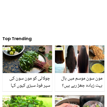
Top Trending
مون سون موسم میں بال
چولائی کو مون سون کی
بہت زیادہ جھڑ رہے ہیں؟
سپر فوڈ سبزی کیوں کہا
جانیں بالوں کو مضبوط
جاتا ہے؟ جانیں وٹامنز،
بنانے کے چند قدرتی طریقے
منرلز اور اینٹی آکسیڈنٹس