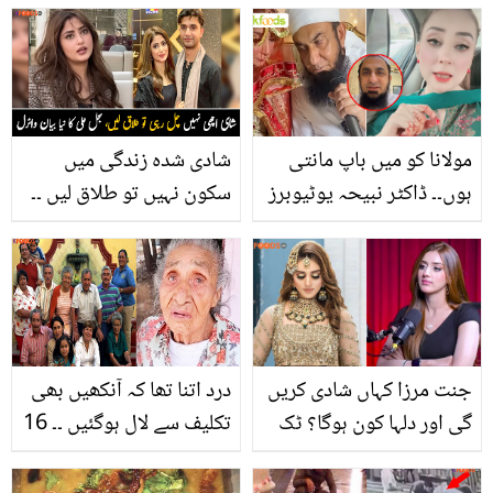
مولانا کو میں باپ مانتی
شادی شدہ زندگی میں
ہوں۔۔ ڈاکٹر نبیحہ یوٹیوبرز
سکون نہیں تو طلاق لیں ۔۔
سمیت مولانا طارق جمیل
احد رضا میر سے علیحدگی
کے بیٹے پر کیوں برس
کی خبروں کے بعد سجل
پڑیں؟ ویڈیو
علی کا بیان وائرل، ویڈیو
جنت مرزا کہاں شادی کریں
درد اتنا تھا کہ آنکھیں بھی
گی اور دلہا کون ہوگا؟ ٹک
تکلیف سے لال ہوگئیں ۔۔ 16
ٹاکر نے شادی سے متعلق اہم
بچوں کو پالنے والی 97
انکشاف کر دیا
سالہ ماں، جسے بڑھاپے میں