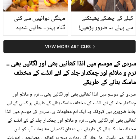
کیا؟
کیلے کے چھلکے پھینکنے
مہنگی دوائیوں سے کئی
سے پہلے یہ ضرور پڑھیں!
گناہ بہتر۔۔ جانیں شدید
جلد کے 3 بڑے مسائل کا
گرمی کے موسم میں آڑو
سستا اور قدرتی حل
کیوں کھانا چاہیے؟
VIEW MORE ARTICLES
سردی کے موسم میں انڈا کھائیں بھی اور لگائیں بھی ۔۔
نرم و ملائم اور چمکدار جلد کے لئے انڈے کے مختلف
ماسک بنانے کے طریقے
سردی کے موسم میں انڈا کھائیں بھی اور لگائیں بھی ۔۔ نرم و ملائم اور
چمکدار جلد کے لئے انڈے کے مختلف ماسک بنانے کے طریقے ہر کسی کے لیے
جاننا ضروری ہیں کیونکہ یہ ایک اہم معلومات ہے۔ سردی کے موسم میں انڈا
کھائیں بھی اور لگائیں بھی ۔۔ نرم و ملائم اور چمکدار جلد کے لئے انڈے کے
مختلف ماسک بنانے کے طریقے سے متعلق تفصیلی معلومات آپ کو اس
آرٹیکل میں بآسانی مل جائے گی۔ ہمارے پیج پر کھانوں، مصالحوں، ادویات،