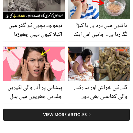
دانتوں میں درد ہے یا کیڑا
نومولود بچوں کو گھر میں
لگ رہا ہے۔۔ جانیں اس ایک
اکیلا کیوں نہیں چھوڑنا
چیز کو پانی میں ملا کر
چاہیے؟ دیکھیے نومولود
استعمال کرنے سے دانتوں
بچے کے ساتھ جنات کی
کے مسائل اور تکلیف سے
خوفناک ویڈیو
چھٹکارہ کیسے ممکن ہے؟
گلے کی خراش اور نہ رکنے
پیشانی پر آنے والی لکیریں
والی کھانسی بھی دور
جلد ہی جھریوں میں بدل
کرے.. ملیٹھی کے استعمال
جاتی ہیں۔۔ جانیں ان
کے وہ طریقے جو سب کو
لکیروں کو دور کرنے کا آسان
VIEW MORE ARTICLES
لازمی معلوم ہونے چاہیں
طریقہ کیا ہے؟