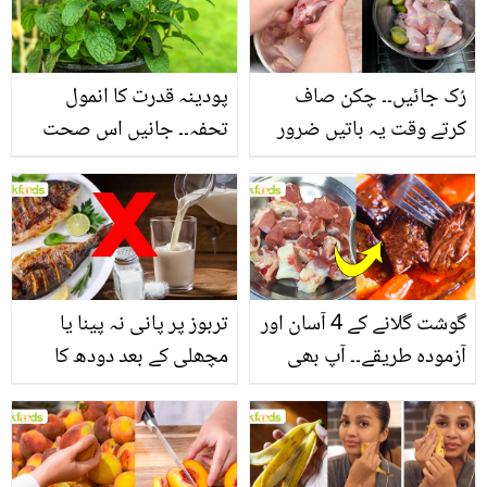
سے بھرپور اس سبزی کے
فائدے
رُک جائیں۔۔ چکن صاف
پودینہ قدرت کا انمول
کرتے وقت یہ باتیں ضرور
تحفہ۔۔ جانیں اس صحت
یاد رکھیں
بخش پتوں کے 10 حیرت
انگیز طبی فوائد
گوشت گلانے کے 4 آسان اور
تربوز پر پانی نہ پینا یا
آزمودہ طریقے۔۔ آپ بھی
مچھلی کے بعد دودھ کا
جانیں انٹرنیشنل شیف کے
استعمال۔۔ جانیں کھانوں
بتائے راز
سے متعلق غلط فہمیوں کی
حقیقت کیا ہے اور افواہ