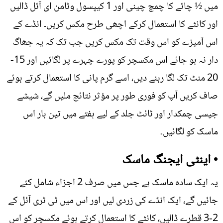
میں ½ چائے کا چمچ چینی اور 1 کیپسول وٹامن ای آئل ڈالیں
اور کانٹے کا استعمال کرکے اچھی طرح مکس کریں۔ انڈے کے
اس آمیزے کو اس وقت تک مکس کریں جب تک کہ یہ جھاگ
دار نہ ہو جائے اس مکسچر کو پورے چہرے پر لگائیں اور 15-
20 منٹ تک لگا رہنے دیں، اسے گرم پانی کا استعمال کرتے ہوئے
صاف کریں آپ کو فوری طور پر مؤثر نتائج ملیں گے، شیشے
جیسی چمکدار اور ٹائٹ جلد کے لیے ہفتے میں تین بار اس
ماسک کو لگائیں۔
• اینٹی ایجنگ ماسک
یہ ایک سادہ ماسک ہے جس میں صرف 2 اجزاء شامل کئے
جائیں گے، ایک انڈے کی زردی لیں اور اس میں ٹی ٹری آئل کے
2-3 قطرے ڈالیں، کانٹے کا استعمال کرتے ہوئے مکسچر کو اس