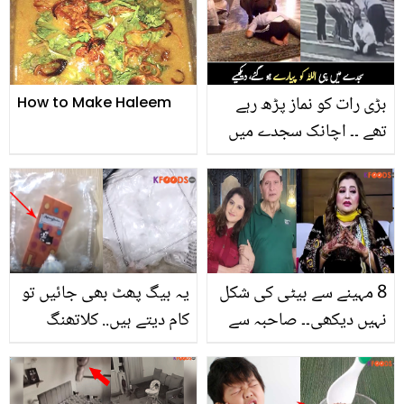
سارے بچے چھوڑ گئے،
دیکھیے
بڑی رات کو نماز پڑھ رہے
How to Make Haleem
تھے ۔۔ اچانک سجدے میں
انتقال کرنے والے خوش
نصیب لوگ، دیکھیے
8 مہینے سے بیٹی کی شکل
یہ بیگ پھٹ بھی جائیں تو
نہیں دیکھی۔۔ صاحبہ سے
کام دیتے ہیں.. کلاتھنگ
رشتہ کیوں خراب ہوا؟ نشو
بیگز کے 7 انوکھے استعمال
بیگم بتاتے ہوئے رو پڑیں
جو کریں آپ کی بڑی مشکل
آسان