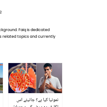
2
ckground. Faiq is dedicated
ks related topics and currently
نمونیا کیا ہے؟ جانیئے اس