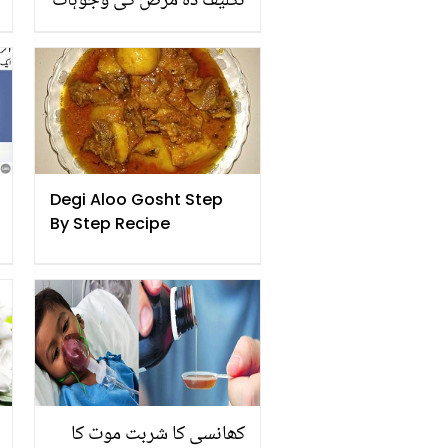
تکلیف دہ مرض کی وجوہات
علامات اور اس کا علاج
Degi Aloo Gosht Step
By Step Recipe
کھانسی کا شربت موت کا