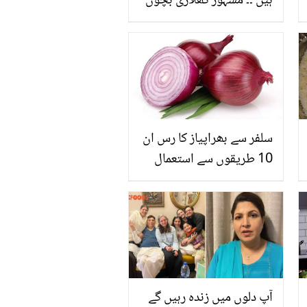
ہیں ۔۔ مشہور کھلاڑی بچوں
کو مذہبی تعلیم کیسے دے
رہے ہیں؟ دیکھیے
سلفر سے بھراپیاز کا رس ان
10 طریقوں سے استعمال
کریں اور حیران کر دینے
والے نتائج حاصل کریں
آپ دلوں میں زندہ رہیں گے