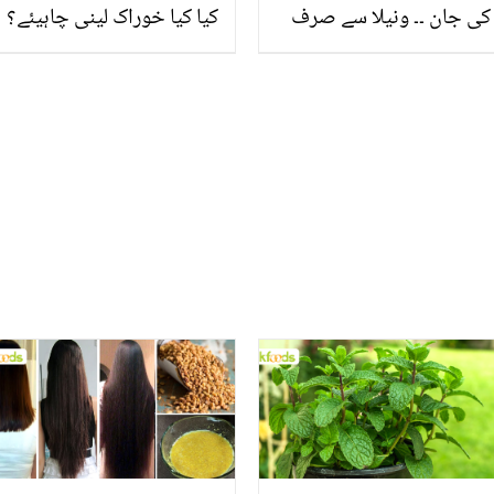
کی جان ۔۔ ونیلا سے صرف
کیا کیا خوراک لینی چاہیئے؟
ذائقہ ہی نہیں صحت کے
جانیئے ایسی غذاؤں کے
بھی 9 زبردست فوائد
بارے میں معلومات جو بنائے
ماں اور بچے دونوں کو
صحت مند