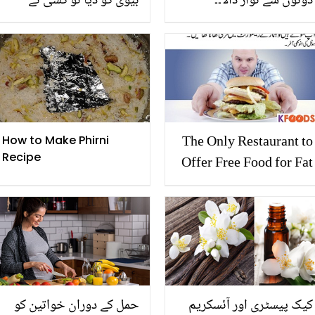
دونوں سے نواز ڈالا۔۔
بیوی کو دیا تو کسی نے
بہاولپور میں ایک ساتھ 5
لاکھوں۔۔ ڈکی بھائی نے ماں
بچوں کی پیدائش! بچے اب
کو کتنی عیدی دی؟ دیکھنے
کس حال میں ہیں؟
والوں کے منہ کھلے کے کھلے
رہ گئے
The Only Restaurant to
How to Make Phirni
Recipe
Offer Free Food for Fat
People
کیک پیسٹری اور آئسکریم
حمل کے دوران خواتین کو