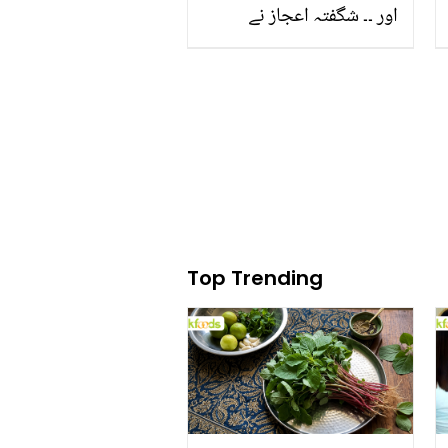
اور ۔۔ شگفتہ اعجاز نے
مرحوم شوہر کیلیئے کیا
جذباتی پیغام شیئر کر دیا؟
Top Trending