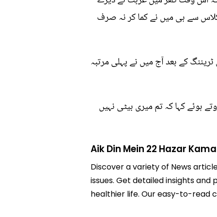
ا کیونکہ اس وقت گھر میں غربت نے ڈیرے
 کلاس سے ہی میں نے کما کر نہ صرف
 ٹریننگ کے بعد آج میں نے پہلی مرتبہ
وتے ہوئے کہا کہ تم میری بیٹی نہیں
Aik Din Mein 22 Hazar Kama 
Discover a variety of News articl
issues. Get detailed insights and 
healthier life. Our easy-to-read