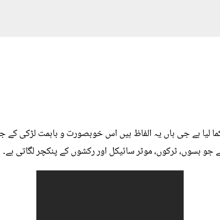
ں 22 ہزار سے زائد کما لیا ہے جی ہاں یہ الفاظ ہیں اس خوبصورت و باہمت لڑکی
 جو بسوں، ٹرکوں، موٹر سائیکل اور رکشوں کے پنکچر لگاتی ہے۔