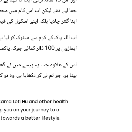
اور اس 19 سالہ لڑکی آیت کا 
جما لیے تھے لیکن اب اس کام میں مجھے
اپنا گھر چلایا بلکہ اپنے اسکول کی ف
اب اللہ پاک کے کرم سے میٹرک کر لیا ہ
ایمازون پر 100 ڈالر کمائے جوکہ پاکستانی روپوں میں 22 ہزار بنتے ہیں۔
اس کے علاوہ جب یہ پیسے میں نے گھر لا
بیٹا ہو، جو تم نے کر دکھایا ہے، وہ تو ک
 Kama Leti Hu and other health
lp you on your journey to a
owards a better lifestyle.