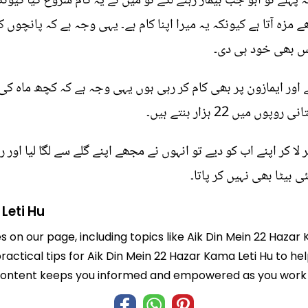
کہنا ہے کہ پہلے تو ابو جب بیمار رہنے لگے تو میں نے یہ کام شروع کی
 مزہ آتا ہے کیونکہ یہ میرا اپنا کام ہے۔ یہی وجہ ہے کہ پانچوں
یس بھی خود ہی دی۔
ے اور ایمازون پر بھی کام کر رہی ہوں یہی وجہ ہے کہ کچھ ماہ کی
 کر اپنے اب کو دیے تو انہوں نے مجھے اپنے گلے سے لگا لیا اور ر
ئی بیٹا بھی نہیں کر پاتا۔
Leti Hu
es on our page, including topics like Aik Din Mein 22 Hazar
practical tips for Aik Din Mein 22 Hazar Kama Leti Hu to he
 content keeps you informed and empowered as you work t