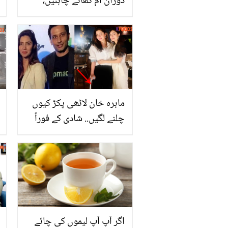
دوران آم کھانے چاہئیں،
میڈیکل سائنس کیا کہتی
ہے؟
ماہرہ خان لاٹھی پکڑ کیوں
چلنے لگیں.. شادی کے فوراً
بعد ماہرہ کا یہ حال کیسے
ہوا؟
اگر آپ آپ لیموں کی چائے