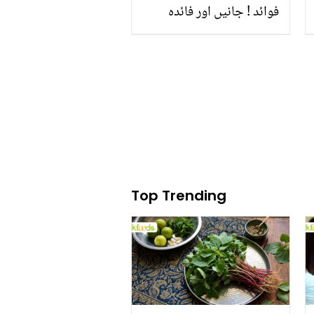
فوائد ! جانیں اور فائدہ
اٹھائیں
Top Trending