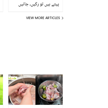
پیتے ہیں تو رکیں، جانیں
اس کے فوائد، خطرات اور
بنانے کا صحیح طریقہ
VIEW MORE ARTICLES