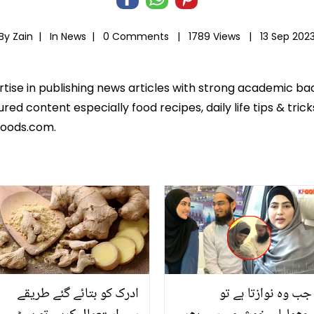
By Zain |
In
News
|
0 Comments |
1789 Views |
13 Sep 202
ertise in publishing news articles with strong academic ba
ed content especially food recipes, daily life tips & tric
foods.com.
جب وہ نوازتا ہے تو
ادرک کو بتائے گئے طریقے