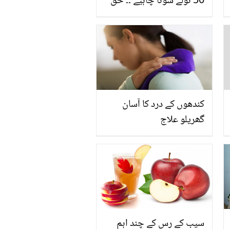
50 تولے سونا چاہیے ۔۔ حق
مہر کتنا ہونا چاہیے؟ آج کل
لڑکیوں کی بڑھتی ہوئی
ڈیمانڈ کے 5 نقصانات
کندھوں کے درد کا آسان
گھریلو علاج
سیب کے رس کے چند اہم