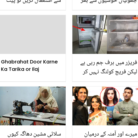
جھولیاں خوشیوں سے بھر
سے استعمال کریں تو پیٹ
دیتا ہے۔۔ ثنا خان نے بیٹے
کی چربی چند ہی دِنوں میں
کی پیدائش پر خدا کا شکر
پگھل جائے گی اور جسم
کیسے ادا کیا؟
میں کوئی درد بھی باقی
نہیں رہے گا ۔۔ جانیئے وہ
کونسا حیرت انگیز طریقہ
ہے؟
فریزر میں برف جم رہی ہے
Ghabrahat Door Karne
Ka Tarika or Ilaj
لیکن فریج کولنگ نہیں کر
رہا.. جانیں اس مسئلے کو
گھر بیٹھے حل کرنے کا آسان
طریقہ
میرے اور آمنہ کے درمیان
سلائی مشین دھاگہ کیوں