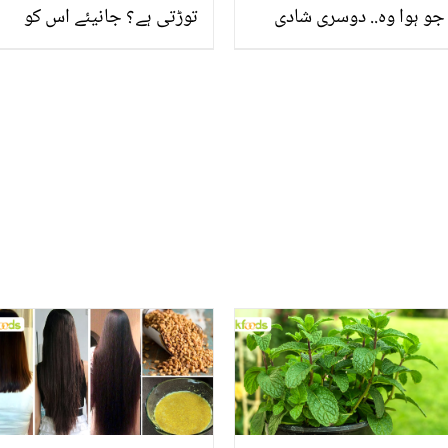
جو ہوا وہ.. دوسری شادی
توڑتی ہے؟ جانیئے اس کو
کرنے کے بعد محب مرزا کا
سیٹ کرنے کے چند آسان
آمنہ شیخ کے بارے میں
طریقے جس سے ہو کپڑے
حیران کن انکشاف
سینے والی خواتین کی بڑی
مشکل آسان