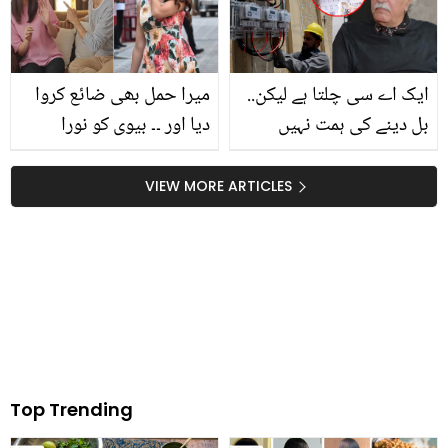
کون آ گیا؟
ایک اے سی چلتا ہے لیکن..
میرا حمل بھی ضائع کروا
بل دینے کی ہمت نہیں
دیا اور ۔۔ بیوی کو نورا
بجلی کٹوانی پڑے گی!
فتیحی جیسا بنانے کے
عثمان پیرزادہ پھٹ پڑے
جنون میں شوہر نے کون
VIEW MORE ARTICLES
سی حدیں پار کر دیں؟
Top Trending