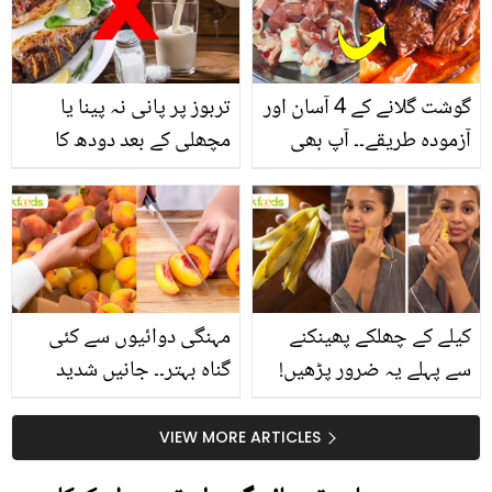
گوشت گلانے کے 4 آسان اور
تربوز پر پانی نہ پینا یا
آزمودہ طریقے۔۔ آپ بھی
مچھلی کے بعد دودھ کا
جانیں انٹرنیشنل شیف کے
استعمال۔۔ جانیں کھانوں
بتائے راز
سے متعلق غلط فہمیوں کی
حقیقت کیا ہے اور افواہ
کیا؟
کیلے کے چھلکے پھینکنے
مہنگی دوائیوں سے کئی
سے پہلے یہ ضرور پڑھیں!
گناہ بہتر۔۔ جانیں شدید
جلد کے 3 بڑے مسائل کا
گرمی کے موسم میں آڑو
سستا اور قدرتی حل
کیوں کھانا چاہیے؟
VIEW MORE ARTICLES