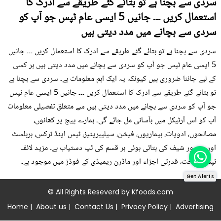
سردی سے بچنا ہے تو بتائے گئے طریقے سے ادرک کا
استعمال کریں ۔۔۔ جانیں 5 ایسی عام ٹپس جو آپ کو
سردی سے بچانے میں مدد دیتی ہیں
سردی سے بچنا ہے تو بتائے گئے طریقے سے ادرک کا استعمال کریں ۔۔۔ جانیں
5 ایسی عام ٹپس جو آپ کو سردی سے بچانے میں مدد دیتی ہیں ہر کسی
کے لیے جاننا ضروری ہیں کیونکہ یہ ایک اہم معلومات ہے۔ سردی سے بچنا ہے
تو بتائے گئے طریقے سے ادرک کا استعمال کریں ۔۔۔ جانیں 5 ایسی عام ٹپس
جو آپ کو سردی سے بچانے میں مدد دیتی ہیں سے متعلق تفصیلی معلومات
آپ کو اس آرٹیکل میں بآسانی مل جائے گی۔ ہمارے پیج پر کھانوں،
مصالحوں، ادویات، بیماریوں، فیشن، سیلیبریٹیز، ٹپس اینڈ ٹرکس، ہربلسٹ
اور مشہور شیف کی بتائی ہوئی ہر قسم کی ٹپ دستیاب ہے۔ مزید لائف
ٹپس، صحت، قدرتی اجزاء اور ماڈرن ریمیڈی کے فوڈز میں موجود ہے۔
Get Alerts
© All Rights Reseverd by
Kfoods.com
Home
|
About us
|
Contact Us
|
Privacy Policy
|
Advertising