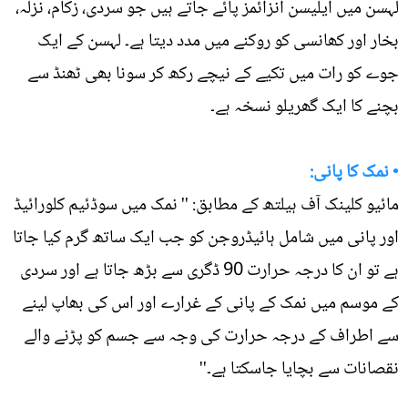
لہسن میں ایلیسن انزائمز پائے جاتے ہیں جو سردی، زکام، نزلہ،
بخار اور کھانسی کو روکنے میں مدد دیتا ہے۔ لہسن کے ایک
جوے کو رات میں تکیے کے نیچے رکھ کر سونا بھی ٹھنڈ سے
بچنے کا ایک گھریلو نسخہ ہے۔
• نمک کا پانی:
مائیو کلینک آف ہیلتھ کے مطابق: '' نمک میں سوڈئیم کلورائیڈ
اور پانی میں شامل ہائیڈروجن کو جب ایک ساتھ گرم کیا جاتا
ہے تو ان کا درجہ حرارت 90 ڈگری سے بڑھ جاتا ہے اور سردی
کے موسم میں نمک کے پانی کے غرارے اور اس کی بھاپ لینے
سے اطراف کے درجہ حرارت کی وجہ سے جسم کو پڑنے والے
نقصانات سے بچایا جاسکتا ہے۔''