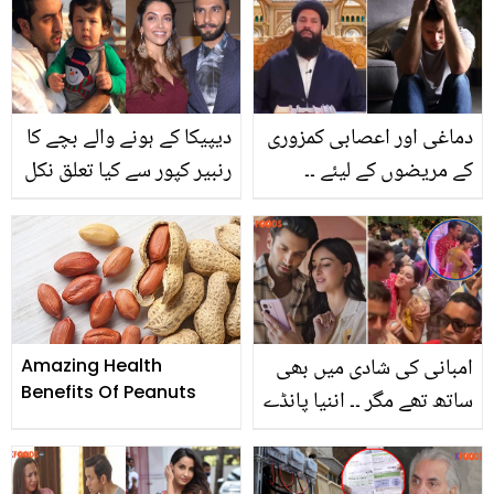
تصویر وائرل
کتنے چھوٹے ہیں؟ بحث
میں ژالے سرحدی بھی کود
پڑیں
دماغی اور اعصابی کمزوری
دیپیکا کے ہونے والے بچے کا
کے مریضوں کے لیئے ۔۔
رنبیر کپور سے کیا تعلق نکل
عقبری میں آپ کے مسائل کا
آیا؟ سن کر لوگ بھی حیران
موجود ایسا علاج جو
رہ گئے
دوائی کی ضرورت ختم
کردے
امبانی کی شادی میں بھی
Amazing Health
Benefits Of Peanuts
ساتھ تھے مگر ۔۔ اننیا پانڈے
کی زندگی میں، ادیتیا رائے
کپور سے بریک اپ کے بعد