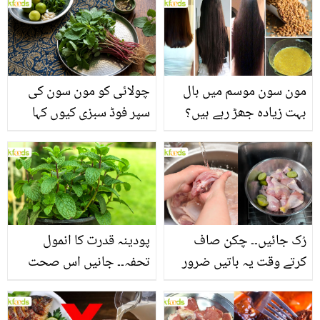
مون سون موسم میں بال
چولائی کو مون سون کی
بہت زیادہ جھڑ رہے ہیں؟
سپر فوڈ سبزی کیوں کہا
جانیں بالوں کو مضبوط
جاتا ہے؟ جانیں وٹامنز،
بنانے کے چند قدرتی طریقے
منرلز اور اینٹی آکسیڈنٹس
سے بھرپور اس سبزی کے
فائدے
رُک جائیں۔۔ چکن صاف
پودینہ قدرت کا انمول
کرتے وقت یہ باتیں ضرور
تحفہ۔۔ جانیں اس صحت
یاد رکھیں
بخش پتوں کے 10 حیرت
انگیز طبی فوائد