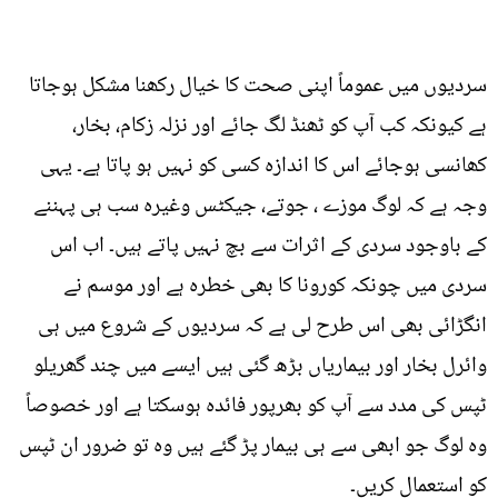
سردیوں میں عموماً اپنی صحت کا خیال رکھنا مشکل ہوجاتا
ہے کیونکہ کب آپ کو ٹھنڈ لگ جائے اور نزلہ زکام، بخار،
کھانسی ہوجائے اس کا اندازہ کسی کو نہیں ہو پاتا ہے۔ یہی
وجہ ہے کہ لوگ موزے ، جوتے، جیکٹس وغیرہ سب ہی پہننے
کے باوجود سردی کے اثرات سے بچ نہیں پاتے ہیں۔ اب اس
سردی میں چونکہ کورونا کا بھی خطرہ ہے اور موسم نے
انگڑائی بھی اس طرح لی ہے کہ سردیوں کے شروع میں ہی
وائرل بخار اور بیماریاں بڑھ گئی ہیں ایسے میں چند گھریلو
ٹپس کی مدد سے آپ کو بھرپور فائدہ ہوسکتا ہے اور خصوصاً
وہ لوگ جو ابھی سے ہی بیمار پڑ گئے ہیں وہ تو ضرور ان ٹپس
کو استعمال کریں۔