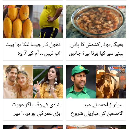
رحمان پر اٹھنے والے
جائے؟
سوالات پر سابقہ اہلیہ
خاموش نہ رہ سکیں!
علیحدگی کی کیا وجہ
بتائی؟
بھیگے ہوئے کشمش کا پانی
ڈھول کے جیسا لٹکا ہوا پیٹ
پینے سے کیا ہوتا ہے؟ جانیں
اب نہیں ۔۔ آم کے 7 وہ
اس صحت بخش پانی کے
فائدے جو اسے پھلوں کا
حیرت انگیز فائدے
بادشاہ بناتے ہیں؟
سرفراز احمد نے عید
شادی کے وقت اگر عورت
الاضحیٰ کی تیاریاں شروع
بڑی عمر کی ہو تو۔۔ امیر
کردیں، جانور کے ساتھ
گیلانی، ماورا حسین سے