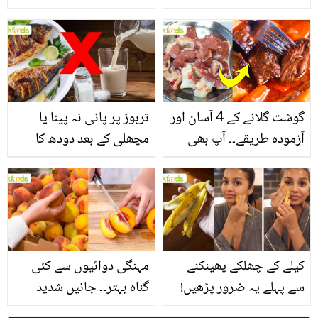
یاد رکھیں
بخش پتوں کے 10 حیرت
انگیز طبی فوائد
گوشت گلانے کے 4 آسان اور
تربوز پر پانی نہ پینا یا
آزمودہ طریقے۔۔ آپ بھی
مچھلی کے بعد دودھ کا
جانیں انٹرنیشنل شیف کے
استعمال۔۔ جانیں کھانوں
بتائے راز
سے متعلق غلط فہمیوں کی
حقیقت کیا ہے اور افواہ
کیا؟
کیلے کے چھلکے پھینکنے
مہنگی دوائیوں سے کئی
سے پہلے یہ ضرور پڑھیں!
گناہ بہتر۔۔ جانیں شدید
جلد کے 3 بڑے مسائل کا
گرمی کے موسم میں آڑو