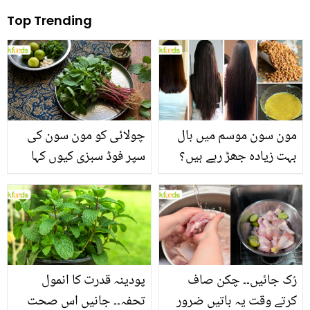
Top Trending
مون سون موسم میں بال
چولائی کو مون سون کی
بہت زیادہ جھڑ رہے ہیں؟
سپر فوڈ سبزی کیوں کہا
جانیں بالوں کو مضبوط
جاتا ہے؟ جانیں وٹامنز،
بنانے کے چند قدرتی طریقے
منرلز اور اینٹی آکسیڈنٹس
سے بھرپور اس سبزی کے
فائدے
رُک جائیں۔۔ چکن صاف
پودینہ قدرت کا انمول
کرتے وقت یہ باتیں ضرور
تحفہ۔۔ جانیں اس صحت