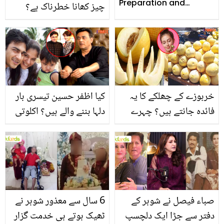
Preparation and
چیز کھانا خطرناک ہے؟
Checklist
چائے کے ساتھ کھائی جانے
والی عام چیزیں جو بڑے
نقصان سے دوچار کرسکتی
ہیں
خربوزے کے چھلکے کا یہ
کیا اظفر حسین تیسری بار
فائدہ جانتے ہیں؟ چہرے
دلہا بننے والے ہیں؟ اکلوتی
کی رنگت کو خوبصورت
بیٹی اور دوبارہ شادی کے
بنانے کے لیے خربوزے کے
متعلق نیا انکشاف
چھلکے کا انمول فائدہ
صباء فیصل نے شوہر کے
6 سال سے معذور شوہر نے
دفتر سے جڑا ایک دلچسپ
ٹھیک ہوتے ہی خدمت گزار