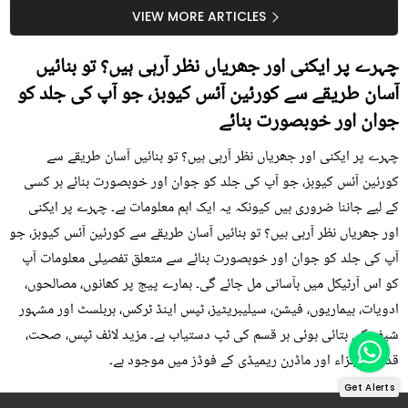
سستا اور قدرتی حل
کیوں کھانا چاہیے؟
VIEW MORE ARTICLES
چہرے پر ایکنی اور جھریاں نظر آرہی ہیں؟ تو بنائیں
آسان طریقے سے کورئین آئس کیوبز، جو آپ کی جلد کو
جوان اور خوبصورت بنائے
چہرے پر ایکنی اور جھریاں نظر آرہی ہیں؟ تو بنائیں آسان طریقے سے
کورئین آئس کیوبز، جو آپ کی جلد کو جوان اور خوبصورت بنائے ہر کسی
کے لیے جاننا ضروری ہیں کیونکہ یہ ایک اہم معلومات ہے۔ چہرے پر ایکنی
اور جھریاں نظر آرہی ہیں؟ تو بنائیں آسان طریقے سے کورئین آئس کیوبز، جو
آپ کی جلد کو جوان اور خوبصورت بنائے سے متعلق تفصیلی معلومات آپ
کو اس آرٹیکل میں بآسانی مل جائے گی۔ ہمارے پیج پر کھانوں، مصالحوں،
ادویات، بیماریوں، فیشن، سیلیبریٹیز، ٹپس اینڈ ٹرکس، ہربلسٹ اور مشہور
شیف کی بتائی ہوئی ہر قسم کی ٹپ دستیاب ہے۔ مزید لائف ٹپس، صحت،
قدرتی اجزاء اور ماڈرن ریمیڈی کے فوڈز میں موجود ہے۔
Get Alerts