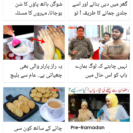
گھر میں دہی بنانے اور اسے
شوگر، ہاتھ پاؤں کا سُن
جلدی جمانے کا طریقہ ! تو
ہوجانا، مہروں کا مسئلہ
اب باہر کی دہی سے جان
تمام مسئلوں سے نجات کا
چھڑائیں اور گھر میں ہی
واحد آسان گھریلو ٹوٹکہ
مزیدار دہی بنائیں
نہیں چاہتے کہ لوگ ہمارے
یہ راز پارلر والی بھی
باپ کو اس حال میں
چھپاتی ہے.. عام سے بلیچ
دیکھیں۔۔ شفقت چیمہ کو
میں صرف یہ 2 چیزیں
کیا بیماری ہے؟ بیٹے کے
ملائیں اور عید پر چہرے کے
انکشافات
ساتھ ہاتھ پاؤں بھی
جگمگائیں
چائے کے ساتھ کون سی
Pre-Ramadan