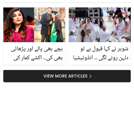
واقعہ سناتے ہوئے خواتین
بیوی کو طلاق دے دی..
کو کیا مشورہ دے دیا؟
دوسری شادی پر پہلی بیوی
کی جذباتی پوسٹ وائرل
شوہر نے کہا قبول ہے تو
بچے بھی پالے اور پڑھائی
دلہن رونے لگی ۔۔ انڈونیشیا
بھی کی۔۔ اکشے کمار کی
کے اس جوڑے نے کیسے
اپنی بیوی کی تعریف کرنے
خانہ کعبہ کے سامنے سادگی
پر جویریہ سعود نے کیا
VIEW MORE ARTICLES
سے نکاح کر لیا؟ ویڈیو
خواہش ظاہر کردی؟
مناظر