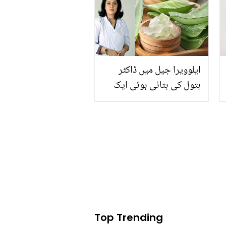
نے کیا کہا؟
ایلوویرا جیل میں ڈاکٹر
بتول کی بتائی ہوئی ایک
چیز ملائیں اور پھر دیکھیں
اس کا کمال ۔۔ ہڈیوں اور
جوڑوں کا درد ایسے غائب ہو
جائے گا جیسے کبھی تھا ہی
نہیں
Top Trending