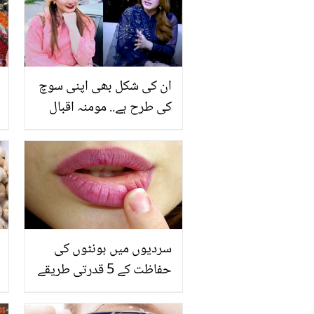
ان کی شکل بھی اپنی سوچ
کی طرح ہے.. مومنہ اقبال
بدتمیزی کرنے والوں پر پھٹ
پڑیں! کس کس کی
تصویریں شئیر کر ڈالیں؟
سردیوں میں ہونٹوں کی
حفاظت کے 5 قدرتی طریقے