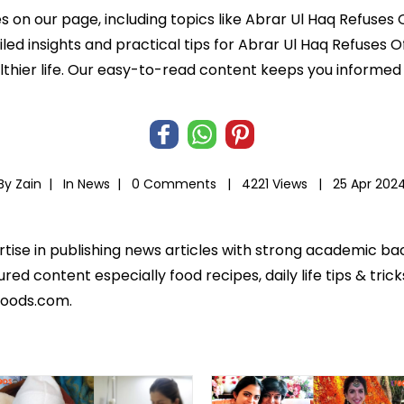
es on our page, including topics like Abrar Ul Haq Refuses
iled insights and practical tips for Abrar Ul Haq Refuses O
ealthier life. Our easy-to-read content keeps you infor
By Zain |
In
News
|
0 Comments |
4221 Views |
25 Apr 202
ertise in publishing news articles with strong academic ba
ed content especially food recipes, daily life tips & tric
foods.com.