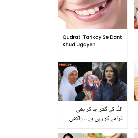
Qudrati Tarikay Se Dant
Khud Ugayen
اللّٰہ کے گھر جا کر بھی
ڈرامے کر رہی ہے ۔۔ راکھی
ساونت کی خانہ کعبہ میں
بنائی گئی ویڈیو پر متھیرا