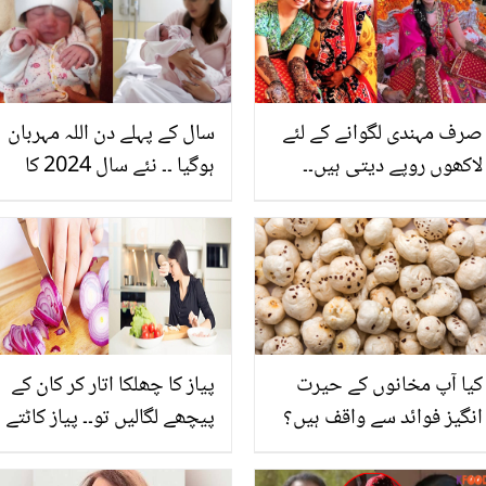
صرف مہندی لگوانے کے لئے
سال کے پہلے دن اللہ مہربان
لاکھوں روپے دیتی ہیں۔۔
ہوگیا ۔۔ نئے سال 2024 کا
آخر اس عورت کی مہندی
پہلا بچہ پاکستان کے کس
میں کیا خاص بات ہے جو
شہر میں پیدا ہوا؟
امبانی خاندان کی عورتیں
ہر بار اسے ہی بلاتی ہیں؟
کیا آپ مخانوں کے حیرت
پیاز کا چھلکا اتار کر کان کے
انگیز فوائد سے واقف ہیں؟
پیچھے لگالیں تو۔۔ پیاز کاٹتے
جانیں انہیں اپنی غذا میں
ہوئے آنسوؤں اور جلن سے
شامل کرنے کے چند آسان
نجات کے لئے یہ ٹوٹکے