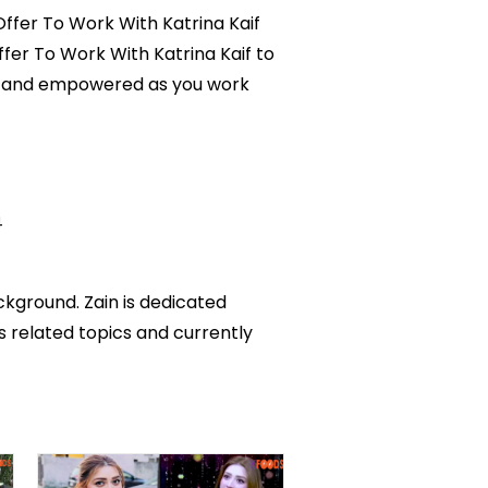
 Offer To Work With Katrina Kaif
ffer To Work With Katrina Kaif to
med and empowered as you work
4
ckground. Zain is dedicated
ks related topics and currently