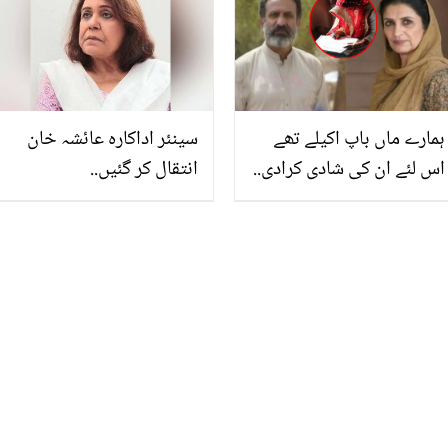
طریقے اور فوائد جو جان کر
آزمائیے
آپ بھی آج سے ان کا
استعمال شروع کر دیں گے
ہمارے ماں باپ اکیلے تھے
سینئر اداکارہ عائشہ خان
اس لئے ان کی شادی کرادی..
انتقال کر گئیں..
جوان بچوں نے بوڑھے
والدین کو ان کی شادی کے
لئے کیسے منایا؟