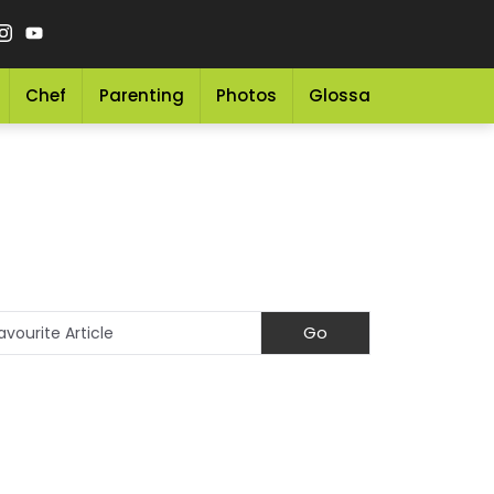
Chef
Parenting
Photos
Glossary
Grocery 