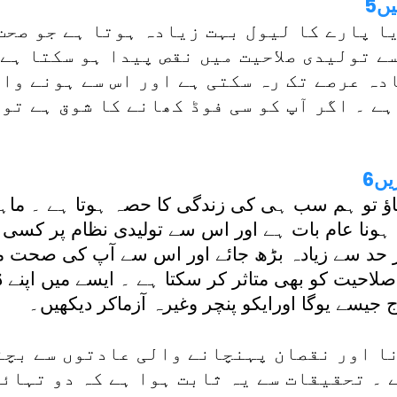
یں
ا پارے کا لیول بہت زیادہ ہوتا ہے جو صحت 
 تولیدی صلاحیت میں نقص پیدا ہو سکتا ہے 
دہ عرصے تک رہ سکتی ہے اور اس سے ہونے وا
ہے ۔ اگر آپ کو سی فوڈ کھانے کا شوق ہے تو
یں
اؤ تو ہم سب ہی کی زندگی کا حصہ ہوتا ہے ۔ ماہری
 ہونا عام بات ہے اور اس سے تولیدی نظام پر کسی
 حد سے زیادہ بڑھ جائے اور اس سے آپ کی صحت متا
احیت کو بھی متاثر کر سکتا ہے ۔ ایسے میں اپنے ڈ
اج جیسے یوگا اورایکو پنچر وغیرہ آزماکر دیکھیں۔
ا اور نقصان پہنچانے والی عادتوں سے بچن
 ۔ تحقیقات سے یہ ثابت ہوا ہے کہ دو تہائی