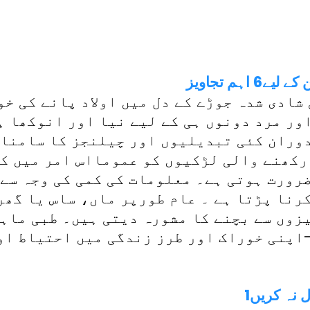
ہم تجاویز
 شادی شدہ جوڑے کے دل میں اولاد پانے کی خ
اور مرد دونوں ہی کے لیے نیا اور انوکھا ہ
دوران کئی تبدیلیوں اور چیلنجز کا سامنا
رکھنے والی لڑکیوں کو عمومااس امر میں ک
رورت ہوتی ہے۔ معلومات کی کمی کی وجہ سے 
رنا پڑتا ہے ۔ عام طورپر ماں، ساس یا گھر
زوں سے بچنے کا مشورہ دیتی ہیں۔ طبی ماہر
اپنی خوراک اور طرز زندگی میں احتیاط اور
ل نہ کریں