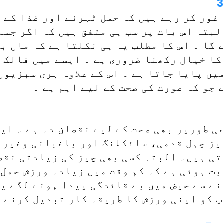
 غور کر رہے ہیں کہ حمل ٹہرنے اور غذا کے 
بتہ اس بات پر سب ہی متفق ہیں کہ اگر جسم
گا ۔ اس کا مطلب یہ ہی نکلتا ہے کہ ماں ب
کا خیال رکھنا ضروری ہے ۔ ایسے میں فالک 
یں پایا جاتا ہے ۔ اس کے علاوہ ہری سبزیوں
جو کہ عورت کی صحت کے لیے اہم ہے ۔
ی طورپر بھی صحت کے لیے نقصان دہ ہے ۔ ای
ز چہل قدمی، سائکلنگ اور باغبانی وغیرہ
تی ہیں۔ البتہ کسی بھی چیز کی زیادتی نقص
ت ہوئی ہے کہ کم وقت میں زیادہ ورزش حمل 
نے سے حیض میں بے قائدگی پیدا ہونے لگے ی
پ کو اپنی ورزش کا طریقہ کار تبدیل کرنے ک