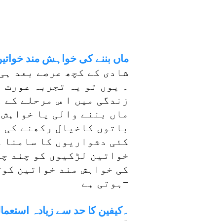
ماں بننے کی خواہش مند خواتین کے لیے6 ا
شادی کے کچھ عرصے بعد ہی
۔ یوں تو یہ تجربہ عورت 
زندگی میں ا س مرحلے کے 
ماں بننے والی یا خواہش 
باتوں کاخیال رکھنے کی ض
کئی دشواریوں کا سامنا ک
خواتین لڑکیوں کو چند چی
کی خواہش مند خواتین کو-
ہوتی ہے-
1۔کیفین کا حد سے زیادہ استعما