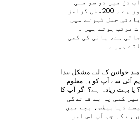
پ دن میں دو سو ملی
گرامز سے زیادہ کیفین استعمال کر رہی ہیں تو احتیاط کی ضرورت ضرور ہے ۔ 200ملی گرامز
یادتی حمل ٹہرنے میں
ت مرتب ہوتے ہیں ۔
جاتی ہے، پانی کی کمی
تے ہیں ۔
 خواتین کے لیے مشکل پیدا
یم آئی سے آپ کو یہ معلوم
ا بہت زیادہ ہے؟ اگر آپ کا
 تو آپ کو ماہواری میں کمی یا بے قائدگی
یسے ذیابیطس، بچے میں
ہے کہ جب آپ اس امر