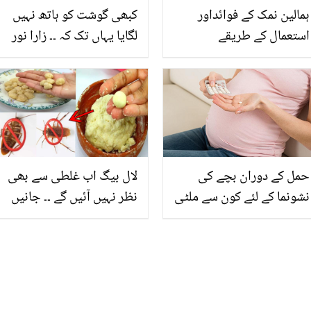
ہمالین نمک کے فوائداور
کبھی گوشت کو ہاتھ نہیں
استعمال کے طریقے
لگایا یہاں تک کہ ۔۔ زارا نور
عباس شادی کے بعد پہلی بار
شوہر کے لیئے کیا کھانا بنانے
والی ہیں؟
حمل کے دوران بچے کی
لال بیگ اب غلطی سے بھی
نشونما کے لئے کون سے ملٹی
نظر نہیں آئیں گے ۔۔ جانیں
وٹامنز اور منرلز کھانے
لال بیگ سے چھٹکارہ دلانے
چاہیے اور کون سے نہیں
والی ایسی گولیاں، جو
کھانے چاہیے۔
باآسانی گھر میں تیار
ہوجائیں