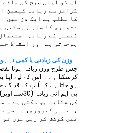
آپ کو اپنی صبح کی چائے 
کا مطلب ہے ایک دن میں ا
دشواری کا سبب بن سکتی ہے
کیفین کے زیادہ استعمال س
ہوجاتی ہے اور اسقاط حمل
2۔ وزن کی زیادتی یا کمی نہ ہو
جس طرح وزن زیادہ ہونا نقصا
کرسکتا ہے ۔ اس کے لیے اپنا ب
ہو جاتا ہے کہ آ پ کے قد کے 
کی شکایت ہو سکتی ہے ۔ م
جسمانی کمزوری، یا سی سی
میں کوشش کر رہی ہوں تو آ