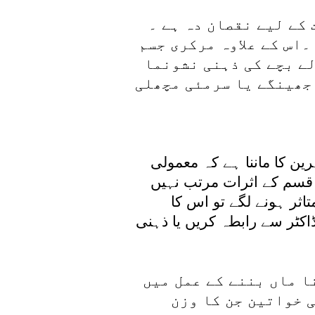
کے لیے نقصان دہ ہے ۔
۔اس کے علاوہ مرکری جسم
لے بچے کی ذہنی نشونما
 جھینگے یا سرمئی مچھلی
ن کا ماننا ہے کہ معمولی
 قسم کے اثرات مرتب نہیں
ثر ہونے لگے تو اس کا
اکٹر سے رابطہ کریں یا ذہنی
ا ماں بننے کے عمل میں
 خواتین جن کا وزن