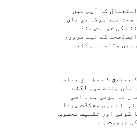
استعمال کا آپس میں
 صحت مند ہوگا تو ماں
ننے کی خواہش مند
ایسڈصحت کے لیے ضروری
 میں وٹامن بی کثیر
ک تحقیق کے مطابق مناسب
 ماں بننے میں لگنے
ان دہ ہوتی ہے ۔ اسی
ٹہرنے میں مشکلات پیدا
ا کوئی اور تکلیف محسوس
ی ضرورت ہے ۔