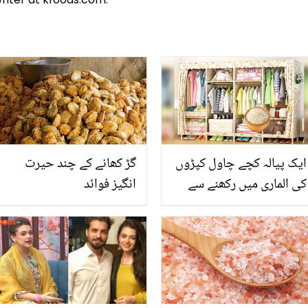
ایک پیالہ کچے چاول کپڑوں
گڑ کھانے کے چند حیرت
کی الماری میں رکھنے سے
انگیز فوائد
کیا ہوتا ہے؟ جان کر آپ بھی
یہ طریقہ آزمانے پر مجبور
ہوجائیں گے