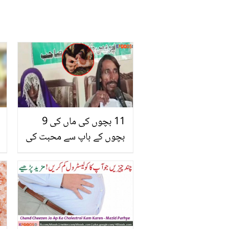
11 بچوں کی ماں کی 9
بچوں کے باپ سے محبت کی
شادی۔۔ پہلے شوہر کو کیوں
چھوڑا؟ ویڈیو