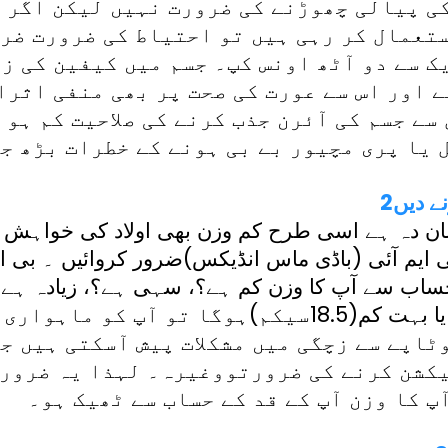
کی پیالی چھوڑنے کی ضرورت نہیں لیکن اگر آ
یک سے دو آٹھ اونس کپ۔ جسم میں کیفین کی ز
 اور اس سے عورت کی صحت پر بھی منفی اثرا
ے جسم کی آئرن جذب کرنے کی صلاحیت کم ہو 
 یا پری مچیور بے بی ہونے کے خطرات بڑھ جا
نے دیں
ن دہ ہے اسی طرح کم وزن بھی اولاد کی خواہش مند
ی ایم آئی (باڈی ماس انڈیکس)ضرور کروائیں ۔ بی ا
حساب سے آپ کا وزن کم ہے؟، سہی ہے؟، زیادہ ہے؟ ی
بی ایم آئی زیادہ (30سے اوپر)یا بہت کم(18.5سیکم)ہوگا
وٹاپے سے زچگی میں مشکلات پیش آسکتی ہیں ج
کشن کرنے کی ضرورتووغیرہ۔ لہذا یہ ضروری 
پ کا وزن آپ کے قد کے حساب سے ٹھیک ہو۔