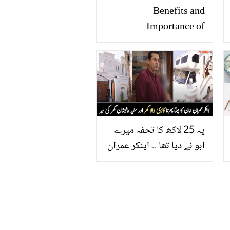
Benefits and
Importance of
Breakfast
یہ 25 لاکھ کا تحفہ میرے
ابو نے دیا تھا ۔۔ اینکر عمران
خان کا سفید رنگ کا
عالیشان گھر، ان سے متعلق
دلچسپ معلومات