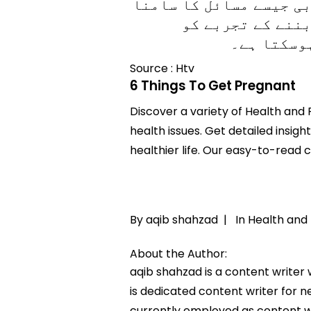
بی جیسے مسائل کا سامنا
بننے کے تجربے کو
وسکتا ہے۔
Source : Htv
6 Things To Get Pregnant
Discover a variety of Health and 
health issues. Get detailed insigh
healthier life. Our easy-to-read
By aqib shahzad |
In
Health and 
About the Author:
aqib shahzad is a content writer
is dedicated content writer for ne
currently employed as content w