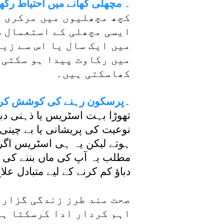
5۔ مچھلی کھانے میں احتیاط رکھ
کچھ مچھلیوں میں مرکری ی
ایسی مچھلی کے استعمال سے
میں ایک سال یا اس سے زیا
میں رکاوٹ پیدا ہو سکتی 
کھاسکتی ہیں۔
6۔پرسکون رہنے کی کوشش کر
تھوڑا بہت اسٹریس یا ذہنی دب
نوعیت کی پریشانی یا بے چینی
ہوتے لیکن یہ ہی اسٹریس اگر
مطلب یہ آپ کی ماں بننے کی صل
دباؤ کم کرنے کے لیے متبادل عل
صحت مند طرز زندگی گزارن
اہم کردار ادا کرسکتا ہے