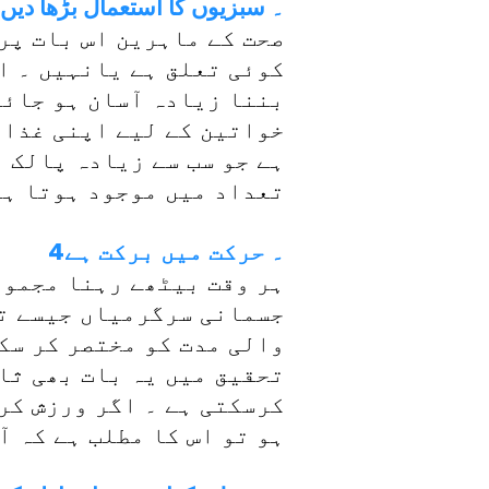
3۔ سبزیوں کا استعمال بڑھا دیں
صحت کے ماہرین اس بات پر
کوئی تعلق ہے یانہیں ۔ ال
بننا زیادہ آسان ہو جائے 
خواتین کے لیے اپنی غذا 
ہے جو سب سے زیادہ پالک م
تعداد میں موجود ہوتا ہے 
4۔ حرکت میں برکت ہے
ہر وقت بیٹھے رہنا مجموع
جسمانی سرگرمیاں جیسے تی
والی مدت کو مختصر کر سک
تحقیق میں یہ بات بھی ثاب
کرسکتی ہے ۔ اگر ورزش کر
ہو تو اس کا مطلب ہے کہ آ