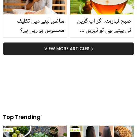
سنبھالا؟ دلچسپ معلومات
صبح نہارمنہ اگر آپ گرین
سانس لینے میں تکلیف
ٹی پیتے ہیں تو ٹہریں ۔۔۔
محسوس ہو رہی ہے؟
جانیئے 5 ایسے نقصان جو
جانیئے چند ایسے بہترین
ہر کسی کو پتہ ہونا چاہیئے
نسخے جو سانس سے جڑے
VIEW MORE ARTICLES
مسائل کا خاتمہ کر سکتے
ہیں
Top Trending