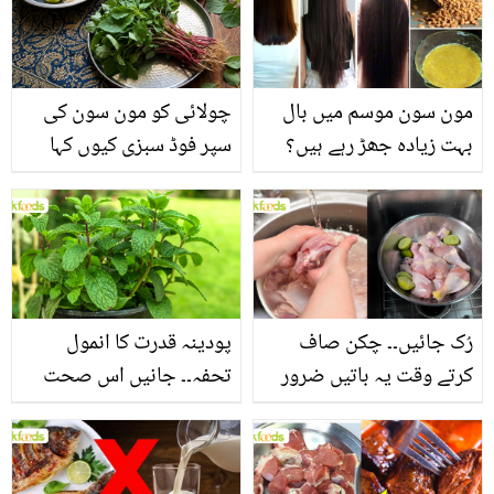
مون سون موسم میں بال
چولائی کو مون سون کی
بہت زیادہ جھڑ رہے ہیں؟
سپر فوڈ سبزی کیوں کہا
جانیں بالوں کو مضبوط
جاتا ہے؟ جانیں وٹامنز،
بنانے کے چند قدرتی طریقے
منرلز اور اینٹی آکسیڈنٹس
سے بھرپور اس سبزی کے
فائدے
رُک جائیں۔۔ چکن صاف
پودینہ قدرت کا انمول
کرتے وقت یہ باتیں ضرور
تحفہ۔۔ جانیں اس صحت
یاد رکھیں
بخش پتوں کے 10 حیرت
انگیز طبی فوائد