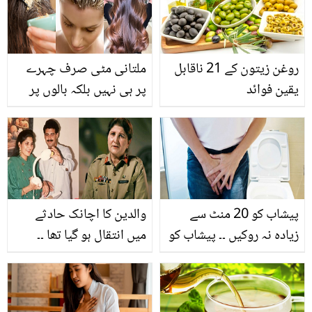
روغن زیتون کے 21 ناقابل
ملتانی مٹی صرف چہرے
یقین فوائد
پر ہی نہیں بلکہ بالوں پر
بھی لگائیں ۔۔ جانیئے بالوں
پر ملتانی مٹی لگانے کے
حیران کُن فوائد
پیشاب کو 20 منٹ سے
والدین کا اچانک حادثے
زیادہ نہ روکیں ۔۔ پیشاب کو
میں انتقال ہو گیا تھا ۔۔
جان بوجھ کر روکنے سے
پاکستان آرمی کی میجر
کون سے بڑے نقصانات
جنرل نگار جوہر نے خود کو
ہوسکتے ہیں؟
اور بھائی کو کیسے