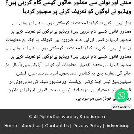
سننے اور بولنے سے معذور خاتون کیسے کام کررہی ہیں؟
ویڈیو نے لوگوں کو تعریف کرنے پر مجبور کردیا
بول نہیں سکتی تو کیا ہوا محنت تو کرسکتی ہوں۔۔ سننے اور بولنے سے
معذور خاتون کیسے کام کررہی ہیں؟ ویڈیو نے لوگوں کو تعریف کرنے پر
مجبور کردیا ہر کسی کے لیے جاننا ضروری ہیں کیونکہ یہ ایک اہم معلومات
ہے۔ بول نہیں سکتی تو کیا ہوا محنت تو کرسکتی ہوں۔۔ سننے اور بولنے سے
معذور خاتون کیسے کام کررہی ہیں؟ ویڈیو نے لوگوں کو تعریف کرنے پر
مجبور کردیا سے متعلق تفصیلی معلومات آپ کو اس آرٹیکل میں بآسانی مل
جائے گی۔ ہمارے پیج پر کھانوں، مصالحوں، ادویات، بیماریوں، فیشن،
سیلیبریٹیز، ٹپس اینڈ ٹرکس، ہربلسٹ اور مشہور شیف کی بتائی ہوئی ہر
قسم کی ٹپ دستیاب ہے۔ مزید لائف ٹپس، صحت، قدرتی اجزاء اور ماڈرن
ریمیڈی کے فوڈز میں موجود ہے۔
Get Alerts
© All Rights Reseverd by
Kfoods.com
Home
|
About us
|
Contact Us
|
Privacy Policy
|
Advertising