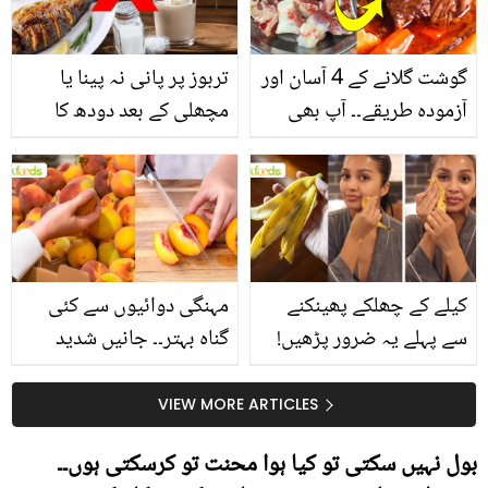
گوشت گلانے کے 4 آسان اور
تربوز پر پانی نہ پینا یا
آزمودہ طریقے۔۔ آپ بھی
مچھلی کے بعد دودھ کا
جانیں انٹرنیشنل شیف کے
استعمال۔۔ جانیں کھانوں
بتائے راز
سے متعلق غلط فہمیوں کی
حقیقت کیا ہے اور افواہ
کیا؟
کیلے کے چھلکے پھینکنے
مہنگی دوائیوں سے کئی
سے پہلے یہ ضرور پڑھیں!
گناہ بہتر۔۔ جانیں شدید
جلد کے 3 بڑے مسائل کا
گرمی کے موسم میں آڑو
سستا اور قدرتی حل
کیوں کھانا چاہیے؟
VIEW MORE ARTICLES
بول نہیں سکتی تو کیا ہوا محنت تو کرسکتی ہوں۔۔