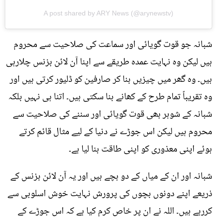
A post shared by ARY News (@arynewstv)
شبانہ جو قوت گویائی اور سماعت کی صلاحیت سے محروم
ہیں لیکن وہ نہایت عمدہ طریقے سے اپنا آن لائن بزنس چلارہی
ہیں۔ وہ گھر میں چیزیں بنا کر صارفین کو ڈلیور کرتی ہیں اور
وہ تقریباً تمام طرح کے کھانے بنا سکتی ہیں۔ اتنا ہی نہیں بلکہ
شبانہ کے شوہر بھی قوت گویائی اور سننے کی صلاحیت سے
محروم ہیں لیکن اس جوڑے نے دنیا کے لیے مثال قائم کرتے
ہوئے اپنی معذوری کو اپنی طاقت بنا لیا ہے۔
شبانہ اور ان کے میاں کے دو بچے ہیں اور یہ آن لائن بزنس کے
ذریعے اپنے دونوں بچوں کی پرورش نہایت خوش اسلوبی سے
کررہے ہیں۔ اللہ نے ان پر خاص کرم کیا ہے کہ اس جوڑے کے