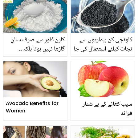
نمکین بنائیں اور سب کو
ہی موڑ دیا! معجزے نے دنیا
حیران کردیں
بھر کے مسلمانوں کا ایمان
تازہ کر دیا
کلونجی کن بیماریوں سے
کارن فلور سے صرف سالن
نجات کیلئے استعمال کی جا
گاڑھا نہیں ہوتا بلکہ ۔۔
سکتی ہے؟
جانیں باورچی خانے میں
کارن فلور استعمال کرنے کے
5 بہترین طریقے
سیب کھانے کے بے شمار
Avocado Benefits for
Women
فوائد