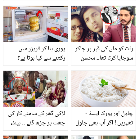
دائیں کروٹ سونے کے چند
فائدے جنھیں جان کر آپ
بھی سونے کا انداز بدل دیں
گے
رات کو ماں کی قبر پر جاکر
پوری بنا کر فریزر میں
سوجایا کرتا تھا۔۔ محسن
رکھنے سے کیا ہوتا ہے؟
عباس حیدر ماں اور باپ
جانیں ایسی فائدہ مند ٹپ،
کی موت کو یاد کر کے رو
جو کولیسٹرول والے افراد
پڑے
کے بہت کام آئے
چاول اور یورک ایسڈ -
لڑکی گھر کے سامنے کار کی
ٹھہریں ! اگر آپ بھی چاول
چھت پر چڑھ گئے ۔۔ بینڈ،
کو اس طریقے سے کھاتے
باجے کے ساتھ ڈھائی فٹ کا