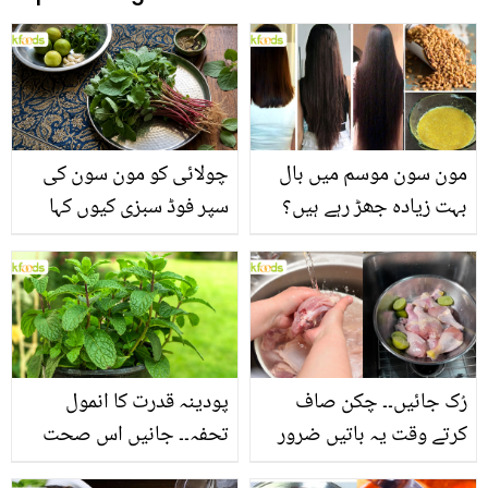
مون سون موسم میں بال
چولائی کو مون سون کی
بہت زیادہ جھڑ رہے ہیں؟
سپر فوڈ سبزی کیوں کہا
جانیں بالوں کو مضبوط
جاتا ہے؟ جانیں وٹامنز،
بنانے کے چند قدرتی طریقے
منرلز اور اینٹی آکسیڈنٹس
سے بھرپور اس سبزی کے
فائدے
رُک جائیں۔۔ چکن صاف
پودینہ قدرت کا انمول
کرتے وقت یہ باتیں ضرور
تحفہ۔۔ جانیں اس صحت
یاد رکھیں
بخش پتوں کے 10 حیرت