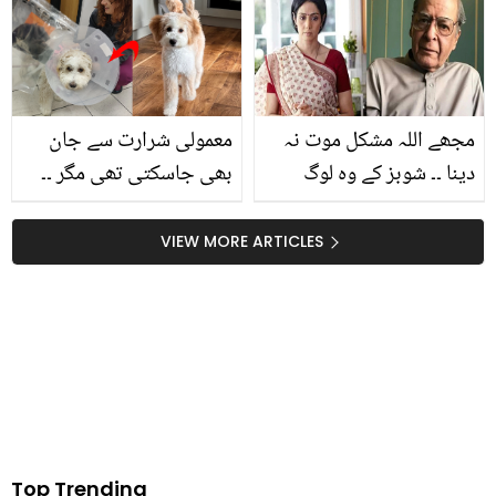
ہیں تو ہرگز نہ کھائیں
لڑکا دلہن بیاہ لایا، دیکھیے
کیونکہ
مجھے اللہ مشکل موت نہ
معمولی شرارت سے جان
دینا ۔۔ شوبز کے وہ لوگ
بھی جاسکتی تھی مگر ۔۔
جنہیں دولت، عزت ہوتے
خاتون کی پالتو کتیا نے
ہوئے بھی اکیلا پن کھا گیا
ایسا کیا کھالیا جو اسے
VIEW MORE ARTICLES
تو یہ اچانک کیسے انتقال
اسپتال لے کر جانا پڑگیا؟
کر گئے؟ ویڈیو
Top Trending