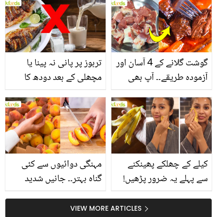
انگیز طبی فوائد
گوشت گلانے کے 4 آسان اور
تربوز پر پانی نہ پینا یا
آزمودہ طریقے۔۔ آپ بھی
مچھلی کے بعد دودھ کا
جانیں انٹرنیشنل شیف کے
استعمال۔۔ جانیں کھانوں
بتائے راز
سے متعلق غلط فہمیوں کی
حقیقت کیا ہے اور افواہ
کیا؟
کیلے کے چھلکے پھینکنے
مہنگی دوائیوں سے کئی
سے پہلے یہ ضرور پڑھیں!
گناہ بہتر۔۔ جانیں شدید
جلد کے 3 بڑے مسائل کا
گرمی کے موسم میں آڑو
سستا اور قدرتی حل
کیوں کھانا چاہیے؟
VIEW MORE ARTICLES