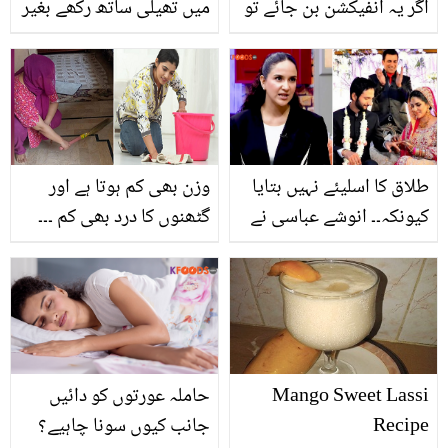
اگر یہ انفیکشن بن جائے تو
میں تھیلی ساتھ رکھے بغیر
جان بھی جا سکتی ہے ۔۔
نہیں بیٹھ سکتا.. اگر آپ
گھریلو نسخے آزمائیں اور
بھی اس تکلیف کا شکار ہیں
پاؤں کے تلوے پر موجود
تو جانیں علاج کے چند
کارن سے چھٹکارہ پائیں
طریقے
طلاق کا اسلیئے نہیں بتایا
وزن بھی کم ہوتا ہے اور
کیونکہ۔۔ انوشے عباسی نے
گٹھنوں کا درد بھی کم ۔۔۔
کس وجہ سے اتنی بڑی بات
خواتین کو جھاڑو اور
سالوں چھپائی رکھی؟
پونچھا یٹھ کر کیوں لگانا
چاہیئے؟ کچھ فائدے
Mango Sweet Lassi
حاملہ عورتوں کو دائیں
Recipe
جانب کیوں سونا چاہیے؟