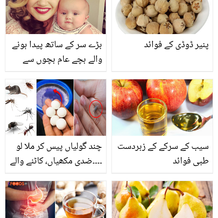
پانی اور بچائے گیس کے بل
کا خرچہ
پنیر ڈوڈی کے فوائد
بڑے سر کے ساتھ پیدا ہونے
والے بچے عام بچوں سے
کس لحاظ سے مختلف ہوتے
ہیں؟
سیب کے سرکے کے زبردست
چند گولیاں پیس کر ملا لو
طبی فوائد
۔۔۔۔ضدی مکھیاں، کاٹنے والے
مچھر اور موٹے چوہے بھی
گھر سے بھاگ جائیں گے