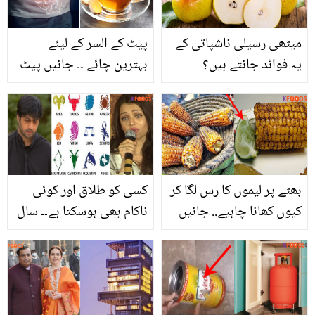
میٹھی رسیلی ناشپاتی کے
پیٹ کے السر کے لیئے
یہ فوائد جانتے ہیں؟
بہترین چائے ۔۔ جانیں پیٹ
کے السر میں مبتلا مریضوں
کو سکون پہنچانے والی 3
چائے کون سی ہیں؟
بھٹے پر لیموں کا رس لگا کر
کسی کو طلاق اور کوئی
کیوں کھانا چاہیے.. جانیں
ناکام بھی ہوسکتا ہے۔۔ سال
ایسا کرنے سے آپ کے جسم
2024 کن 4 ستاروں کے لئے
کو کیا کیا فائدے حاصل
برا ثابت ہوسکتا ہے؟ جانیں
ہوتے ہیں؟
اور احتیاط کریں