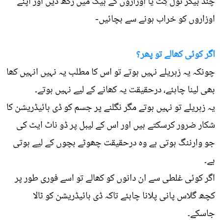
چند بیگز ٹول کِٹ یا اوزاروں کے بیگ میں رکھ دیں اور اپنے
اوزاروں کو خراب ہونے سے بچائیں-
اگر کوئی کھالے تو پھر؟
چونکہ یہ زہریلے نہیں ہوتے تو اس کا مطلب یہ نہیں انہیں کھا
بھی لینا چاہئے، درحقیقت یہ کھانے کے لیے نہیں ہوتے۔
یہ زہریلے تو نہیں ہوتے مگر نگلنے پر جسم کو ڈی ہائیڈریشن کا
شکار ضرور کرسکتے ہیں اور اس کے لیبل پر ڈو ناٹ ایٹ کی
جو وارننگ ہوتی ہے وہ درحقیقت چھوٹے بچوں کے لیے ہوتی
ہے۔
اگر کوئی غلطی سے ان دانوں کو کھالے تو اسے فوری طور پر
کچھ گلاس پانی پلانا چاہئے تاکہ ڈی ہائیڈریشن کو ٹالا
جاسکے۔