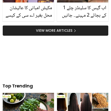
اب گیس کا سلینڈر چلے 1
مکیش امبانی کا عالیشان
کے بجائے 2 مہینے.. جانیں
محل بغیر اے سی کے کیسے
خالی تیل کے ڈبے سے گیس
ٹھنڈا رہتا ہے؟ جان کر آپ
بچانے کی آزمودہ ٹپس
دنگ رہ جائیں گے
VIEW MORE ARTICLES
Top Trending