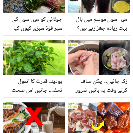
مون سون موسم میں بال
چولائی کو مون سون کی
بہت زیادہ جھڑ رہے ہیں؟
سپر فوڈ سبزی کیوں کہا
جانیں بالوں کو مضبوط
جاتا ہے؟ جانیں وٹامنز،
بنانے کے چند قدرتی طریقے
منرلز اور اینٹی آکسیڈنٹس
سے بھرپور اس سبزی کے
فائدے
رُک جائیں۔۔ چکن صاف
پودینہ قدرت کا انمول
کرتے وقت یہ باتیں ضرور
تحفہ۔۔ جانیں اس صحت
یاد رکھیں
بخش پتوں کے 10 حیرت
انگیز طبی فوائد