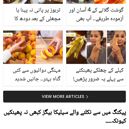
گوشت گلانے کے 4 آسان اور
تربوز پر پانی نہ پینا یا
آزمودہ طریقے۔۔ آپ بھی
مچھلی کے بعد دودھ کا
جانیں انٹرنیشنل شیف کے
استعمال۔۔ جانیں کھانوں
بتائے راز
سے متعلق غلط فہمیوں کی
حقیقت کیا ہے اور افواہ
کیا؟
کیلے کے چھلکے پھینکنے
مہنگی دوائیوں سے کئی
سے پہلے یہ ضرور پڑھیں!
گناہ بہتر۔۔ جانیں شدید
جلد کے 3 بڑے مسائل کا
گرمی کے موسم میں آڑو
سستا اور قدرتی حل
کیوں کھانا چاہیے؟
VIEW MORE ARTICLES
پیکنگ میں سے نکلنے والے سیلیکا بیگز کبھی نہ پھینکیں
کیونکہ۔۔۔۔