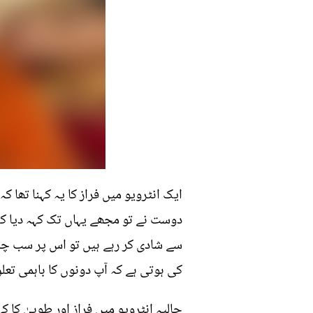
ایک انٹرویو میں فراز کا یہ کہنا تھا 
دوست نے تو مجھے یہاں تک کہہ دیا کہ 
سے شادی کر رہے ہیں تو اس پر سب چپ ہ
کی ہوتی ہے کہ آپ دونوں کا باہمی تعل
حالیہ انٹرویو میں فراز اور طوبیٰ کا 