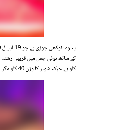
کلو ہے جبکہ شوہر کا وزن 40 کلو مگر یہ جوڑی ایک ساتھ کافی خوبصورت دکھائی دیتی ہے۔