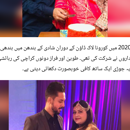
یہ وہ انوکھی جوڑی ہے جو 19 اپریل 2020 میں کورونا لاک ڈاؤن کے دوران شادی کے 