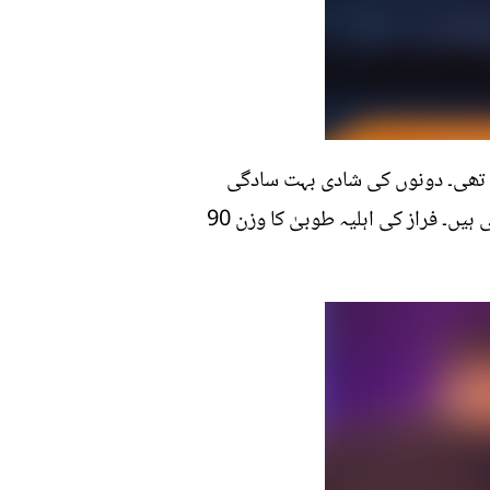
بندھن میں بندھی تھی۔ دونوں کی شادی بہت سادگی
کے ساتھ ہوئی جس میں قریبی رشتہ داروں نے شرکت کی تھی۔ طوبیٰ اور فراز دونوں کراچی کی رہائشی ہیں۔ فراز کی اہلیہ طوبیٰ کا وزن 90