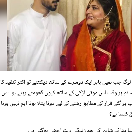
کہ لوگ جب ہمیں باہر ایک دوسرے کے ساتھ دیکھتے تو اکثر تنقید کا
تم ہر وقت اس موٹی لڑکی کے ساتھ کیوں گھومتے رہتے ہو۔ اس پر 
و گئے فراز کے مطابق رشتے کے لیے موٹا پتلا ہونا اہم نہیں ہوتا
ق کیسا ہے؟
کہنا تھا کہ شادی کے بعد زندگی بہت اچھی ہوگئی ہے۔