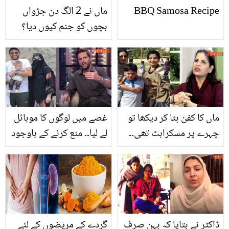
BBQ Samosa Recipe
ماں نے 2 الگ دن جڑواں
بچوں کو جنم کیوں دیا؟
عجیب و غریب واقعہ جس
نے ڈاکٹرز کو بھی حیرت
میں ڈال دیا
ماں کا کفن ہٹا کر دیکھا تو
غصے میں لوگوں کا موبائل
چہرے پر مسکراہٹ تھی۔۔
لے لیا۔۔ منع کرنے کے باوجود
زبیدہ آپا کی بیٹی ماں کے
عمرہ پر لوگ میری اور اہلیہ
آخری لمحوں کو یاد کرتے
کی ویڈیو بناتے رہے! شاہد
ہوئے رو پڑیں
آفریدی کے ساتھ عمرے کے
دوران کیا واقعہ پیش آیا؟
ڈاکٹر نے بتایا کہ بہن صرف
گردے کے مریضوں کے لئے