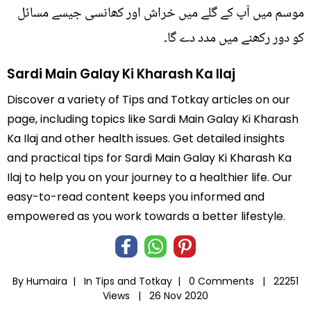
موسم میں آپ کے گلے میں خراش اور کھانسی جیسے مسائل
کو دور رکھنے میں مدد دے گا۔
Sardi Main Galay Ki Kharash Ka Ilaj
Discover a variety of Tips and Totkay articles on our
page, including topics like Sardi Main Galay Ki Kharash
Ka Ilaj and other health issues. Get detailed insights
and practical tips for Sardi Main Galay Ki Kharash Ka
Ilaj to help you on your journey to a healthier life. Our
easy-to-read content keeps you informed and
empowered as you work towards a better lifestyle.
By Humaira |
In
Tips and Totkay
|
0 Comments |
22251
Views |
26 Nov 2020