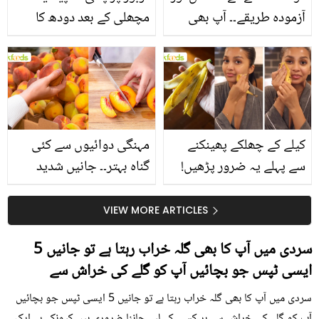
آزمودہ طریقے۔۔ آپ بھی
مچھلی کے بعد دودھ کا
جانیں انٹرنیشنل شیف کے
استعمال۔۔ جانیں کھانوں
بتائے راز
سے متعلق غلط فہمیوں کی
حقیقت کیا ہے اور افواہ
کیا؟
کیلے کے چھلکے پھینکنے
مہنگی دوائیوں سے کئی
سے پہلے یہ ضرور پڑھیں!
گناہ بہتر۔۔ جانیں شدید
جلد کے 3 بڑے مسائل کا
گرمی کے موسم میں آڑو
سستا اور قدرتی حل
کیوں کھانا چاہیے؟
VIEW MORE ARTICLES
سردی میں آپ کا بھی گلہ خراب رہتا ہے تو جانیں 5
ایسی ٹپس جو بچائیں آپ کو گلے کی خراش سے
سردی میں آپ کا بھی گلہ خراب رہتا ہے تو جانیں 5 ایسی ٹپس جو بچائیں
آپ کو گلے کی خراش سے ہر کسی کے لیے جاننا ضروری ہیں کیونکہ یہ ایک