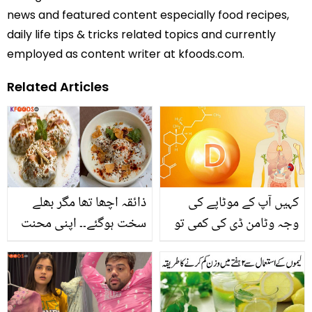
news and featured content especially food recipes,
daily life tips & tricks related topics and currently
employed as content writer at kfoods.com.
Related Articles
کہیں آپ کے موٹاپے کی
ذائقہ اچھا تھا مگر بھلے
وجہ وٹامن ڈی کی کمی تو
سخت ہوگئے۔۔ اپنی محنت
نہیں ۔۔۔ وٹامن ڈی کی کمی
ضائع کرنے کے بجائے بس
سے موٹاپے کا کیا تعلق ہے؟
یہ آسان سی ٹپ آزمائیں،
اور بنائیں دہی بھلے نرم و
ملائم