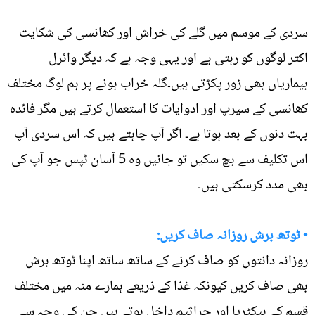
سردی کے موسم میں گلے کی خراش اور کھانسی کی شکایت
اکثر لوگوں کو رہتی ہے اور یہی وجہ ہے کہ دیگر وائرل
بیماریاں بھی زور پکڑتی ہیں۔گلہ خراب ہونے پر ہم لوگ مختلف
کھانسی کے سیرپ اور ادوایات کا استعمال کرتے ہیں مگر فائدہ
بہت دنوں کے بعد ہوتا ہے۔ اگر آپ چاہتے ہیں کہ اس سردی آپ
اس تکلیف سے بچ سکیں تو جانیں وہ 5 آسان ٹپس جو آپ کی
بھی مدد کرسکتی ہیں۔
• ٹوتھ برش روزانہ صاف کریں:
روزانہ دانتوں کو صاف کرنے کے ساتھ ساتھ اپنا ٹوتھ برش
بھی صاف کریں کیونکہ غذا کے ذریعے ہمارے منہ میں مختلف
قسم کے بیکٹریا اور جراثیم داخل ہوتے ہیں جن کی وجہ سے