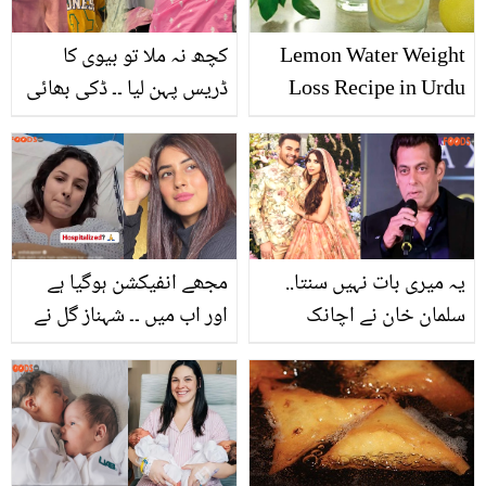
Lemon Water Weight
کچھ نہ ملا تو بیوی کا
Loss Recipe in Urdu
ڈریس پہن لیا ۔۔ ڈکی بھائی
نے اپنی بیوی کا لباس پہنا
تو سوشل میڈیا صارفین نے
انہیں کس طرح آڑے ہاتھوں
لیا؟
یہ میری بات نہیں سنتا..
مجھے انفیکشن ہوگیا ہے
سلمان خان نے اچانک
اور اب میں ۔۔ شہناز گل نے
دوسری شادی کرنے پر
ایسا کیا کھا لیا کہ انہیں
بھائی ارباز کو کیا کہا؟
اسپتال لے جایا گیا؟