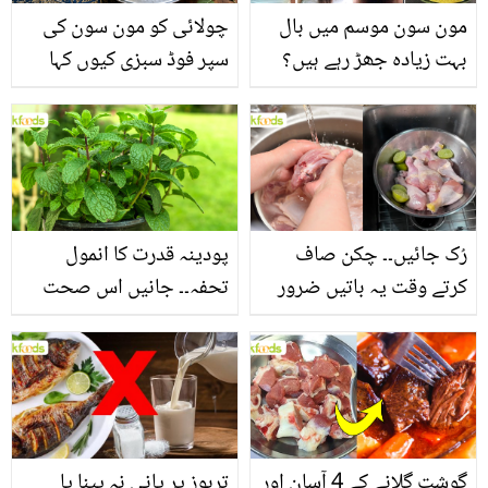
مون سون موسم میں بال
چولائی کو مون سون کی
بہت زیادہ جھڑ رہے ہیں؟
سپر فوڈ سبزی کیوں کہا
جانیں بالوں کو مضبوط
جاتا ہے؟ جانیں وٹامنز،
بنانے کے چند قدرتی طریقے
منرلز اور اینٹی آکسیڈنٹس
سے بھرپور اس سبزی کے
فائدے
رُک جائیں۔۔ چکن صاف
پودینہ قدرت کا انمول
کرتے وقت یہ باتیں ضرور
تحفہ۔۔ جانیں اس صحت
یاد رکھیں
بخش پتوں کے 10 حیرت
انگیز طبی فوائد
گوشت گلانے کے 4 آسان اور
تربوز پر پانی نہ پینا یا