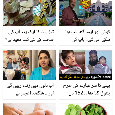
کوئی اور ایسا گھر نہ بنوا
تیز پات کا ایک پتہ آپ کی
سکے اس لئے.. باپ کی
صحت کے لئے کتنا مفید ہے؟
خواہش پر بیٹے نے تاج
جانیں اس کے زبردست
محل بنوا دیا! عالیشان محل
فوائد جو آپ کی بھی کئی
پاکستان میں کس جگہ
بیماریوں کے لیے مفید ثابت
موجود ہے؟
ہوسکتے ہیں
بیٹے کا سر غبارے کی طرح
آپ دلوں میں زندہ رہیں گے
پھول گیا تھا ۔۔ 152 دن
اور ۔۔ شگفتہ اعجاز نے
کومہ میں رہنے والے بچے کے
مرحوم شوہر کیلیئے کیا
ساتھ کیا معجزہ ہوا جو
جذباتی پیغام شیئر کر دیا؟