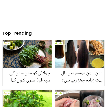
Top Trending
مون سون موسم میں بال
چولائی کو مون سون کی
بہت زیادہ جھڑ رہے ہیں؟
سپر فوڈ سبزی کیوں کہا
جانیں بالوں کو مضبوط
جاتا ہے؟ جانیں وٹامنز،
بنانے کے چند قدرتی طریقے
منرلز اور اینٹی آکسیڈنٹس
سے بھرپور اس سبزی کے