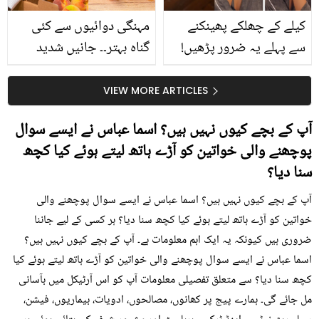
کیلے کے چھلکے پھینکنے
مہنگی دوائیوں سے کئی
سے پہلے یہ ضرور پڑھیں!
گناہ بہتر۔۔ جانیں شدید
جلد کے 3 بڑے مسائل کا
گرمی کے موسم میں آڑو
سستا اور قدرتی حل
کیوں کھانا چاہیے؟
VIEW MORE ARTICLES
آپ کے بچے کیوں نہیں ہیں؟ اسما عباس نے ایسے سوال
پوچھنے والی خواتین کو آڑے ہاتھ لیتے ہوئے کیا کچھ
سنا دیا؟
آپ کے بچے کیوں نہیں ہیں؟ اسما عباس نے ایسے سوال پوچھنے والی
خواتین کو آڑے ہاتھ لیتے ہوئے کیا کچھ سنا دیا؟ ہر کسی کے لیے جاننا
ضروری ہیں کیونکہ یہ ایک اہم معلومات ہے۔ آپ کے بچے کیوں نہیں ہیں؟
اسما عباس نے ایسے سوال پوچھنے والی خواتین کو آڑے ہاتھ لیتے ہوئے کیا
کچھ سنا دیا؟ سے متعلق تفصیلی معلومات آپ کو اس آرٹیکل میں بآسانی
مل جائے گی۔ ہمارے پیج پر کھانوں، مصالحوں، ادویات، بیماریوں، فیشن،