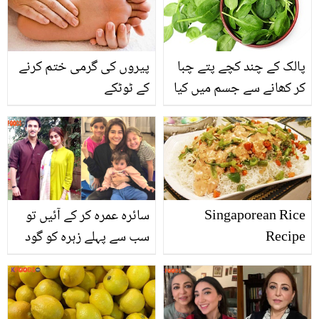
ڈاکٹر نے اسے اپنے پیروں پر
کھڑا کر دیا؟ ویڈیو
پالک کے چند کچے پتے چبا
پیروں کی گرمی ختم کرنے
کر کھانے سے جسم میں کیا
کے ٹوٹکے
حیرت انگیز تبدیلی رونما
ہوتی ہے؟ جان کر آپ آزمائے
بنا رہ نہ پائیں گے
Singaporean Rice
سائرہ عمرہ کر کے آئیں تو
Recipe
سب سے پہلے زہرہ کو گود
میں لیا.. صدف کی بیٹی
سائرہ کو کیا کہہ کر پکارتی
ہے؟