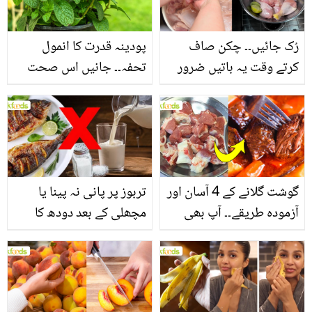
فائدے
رُک جائیں۔۔ چکن صاف
پودینہ قدرت کا انمول
کرتے وقت یہ باتیں ضرور
تحفہ۔۔ جانیں اس صحت
یاد رکھیں
بخش پتوں کے 10 حیرت
انگیز طبی فوائد
گوشت گلانے کے 4 آسان اور
تربوز پر پانی نہ پینا یا
آزمودہ طریقے۔۔ آپ بھی
مچھلی کے بعد دودھ کا
جانیں انٹرنیشنل شیف کے
استعمال۔۔ جانیں کھانوں
بتائے راز
سے متعلق غلط فہمیوں کی
حقیقت کیا ہے اور افواہ
کیا؟