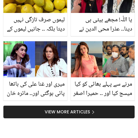
یا اللّٰہ! مجھے بیٹی ہی
لیموں صرف تازگی نہیں
دینا۔۔ عذرا محی الدین نے
دیتا بلکہ ۔۔ جانیں لیموں کے
شدت سے صرف بیٹی کی
صحت کے حوالے سے 7
دعا کیوں مانگی تھی؟
ایسے خاص فوائد، جو بہت
بتاتے ہوئے جذباتی ہوگئیں
لوگ نہیں جانتے
مرنے سے پہلے بھائی کو کیا
میری اور غنا علی کی ہاتھا
میسج کیا اور ۔۔ حمیرا اصغر
پائی ہوگئی اور۔۔ مائرہ خان
نے مدد کے لیئے کن 10
نے لڑائی کا دلچسپ قصہ
لوگوں کو میسج کیا تھا اور
سنا دیا، لڑائی شروع کس
VIEW MORE ARTICLES
کیا؟
بات پر ہوئی تھی؟