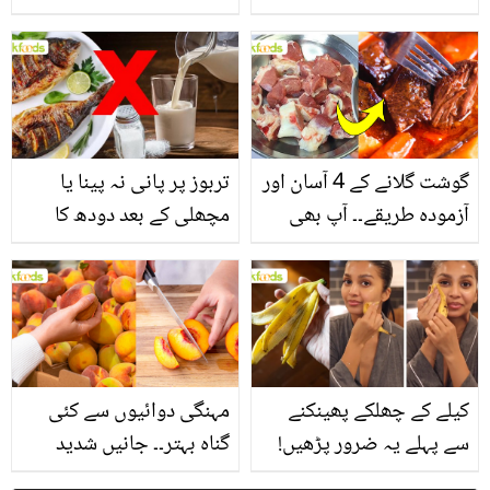
یاد رکھیں
بخش پتوں کے 10 حیرت
انگیز طبی فوائد
گوشت گلانے کے 4 آسان اور
تربوز پر پانی نہ پینا یا
آزمودہ طریقے۔۔ آپ بھی
مچھلی کے بعد دودھ کا
جانیں انٹرنیشنل شیف کے
استعمال۔۔ جانیں کھانوں
بتائے راز
سے متعلق غلط فہمیوں کی
حقیقت کیا ہے اور افواہ
کیا؟
کیلے کے چھلکے پھینکنے
مہنگی دوائیوں سے کئی
سے پہلے یہ ضرور پڑھیں!
گناہ بہتر۔۔ جانیں شدید
جلد کے 3 بڑے مسائل کا
گرمی کے موسم میں آڑو