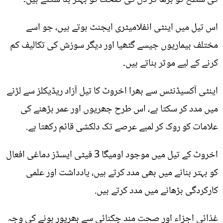
اس تیل میں اینٹی انفلامیٹری ایجنٹ ہوتے ہیں، جو اسے
مختلف بیماریوں جیسے گٹھیا اور دیگر سوزش کی تکالیف کم
کرنے کے لیے موثر بناتے ہیں۔
اینٹی آکسیڈنٹس سے بھرا اخروٹ کا تیل آزاد ریڈیکلز سے لڑنے
میں مدد کر سکتا ہے، اس طرح جھریوں اور عمر بڑھنے کی
علامات کو روک کر لمبے عرصے تک دلکشی قائم رکھتا ہے.
اخروٹ کے تیل میں موجود اومیگا 3 فیٹی ایسڈز دماغی افعال
کو بہتر بنانے میں بھی مدد کرتے ہیں، یادداشت اور علمی
کارکردگی بڑھانے میں مدد کرتے ہیں.
غذائی اجزاء اور صحت مند چکنائی سے بھرپور ہونے کی وجہ