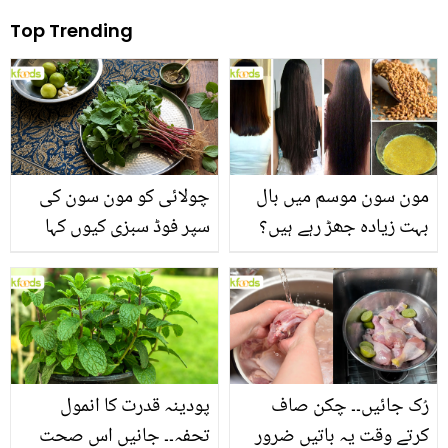
Top Trending
مون سون موسم میں بال
چولائی کو مون سون کی
بہت زیادہ جھڑ رہے ہیں؟
سپر فوڈ سبزی کیوں کہا
جانیں بالوں کو مضبوط
جاتا ہے؟ جانیں وٹامنز،
بنانے کے چند قدرتی طریقے
منرلز اور اینٹی آکسیڈنٹس
سے بھرپور اس سبزی کے
فائدے
رُک جائیں۔۔ چکن صاف
پودینہ قدرت کا انمول
کرتے وقت یہ باتیں ضرور
تحفہ۔۔ جانیں اس صحت