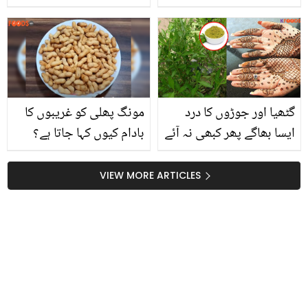
Chin
جانئے مختلف طرح کی
چائے اور ان کے فوائد کے
بارے میں
گٹھیا اور جوڑوں کا درد
مونگ پھلی کو غریبوں کا
ایسا بھاگے پھر کبھی نہ آئے
بادام کیوں کہا جاتا ہے؟
۔۔ مہندی کے پودے کے 4
جانیں انھیں گھر پر ہی
حیرت انگیز فوائس جسے
منٹوں میں بھوننے کا
VIEW MORE ARTICLES
جان کر آج ہی یہ پودا گھر
طریقہ اور ان گنت فائدے
لے آئیں گے