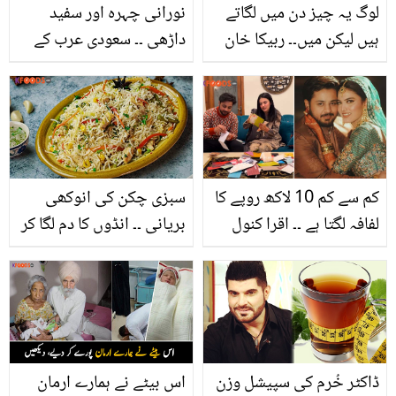
لوگ یہ چیز دن میں لگاتے
نورانی چہرہ اور سفید
ہیں لیکن میں۔۔ ربیکا خان
داڑھی ۔۔ سعودی عرب کے
خوبصورت نظر آنے کے لئے
اس ضعیف بابا جی کا
سونے سے پہلے کیا چیز
مدینہ کے قریب ایسا عمل
لگاتی ہیں؟
جس کی ہمیں مثال نہیں
ملتی
کم سے کم 10 لاکھ روپے کا
سبزی چکن کی انوکھی
لفافہ لگتا ہے ۔۔ اقرا کنول
بریانی ۔۔ انڈوں کا دم لگا کر
اور اریب پرویز کو سلامی
بنائیے یہ شاندار ڈش، جو
میں کتنے کا لفافہ ملا؟ جان
کھائے انگلیاں چاٹتا رہ جائے
کر ہر کوئی حیران
ڈاکٹر خُرم کی سپیشل وزن
اس بیٹے نے ہمارے ارمان