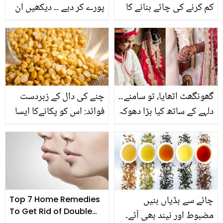
کم کرنے کی چائے بنانے کا
پورے کر دیے ۔۔ دیکھیں ان
طریقہ جانیں جو صرف 6
2 جوڑوں کی ایمان افروز
دن میں موٹاپے کو کرے دور
داستان جنہیں 72 سال بعد
اور آپ کو بنائے سمارٹ
اولاد عطا ہوئی
گھونگھٹ اٹھایا، تو سامنے۔۔
چنے کی دال کے زبردست
دلہے کے ساتھ کیا بڑا دھوکہ
فوائد: اس کو پکانےکا ایسا
ہوگیا؟ شادی کی رات کا
طریقہ جس سے پیٹ میں
چونکا دینے والا واقعہ
گیس نہیں ہوتی؟ جانیں
اور آپ بھی آزمائیں
چائے سے ہڈیاں بنیں
Top 7 Home Remedies
To Get Rid of Double
مضبوط اور نیند بھی آئے۔