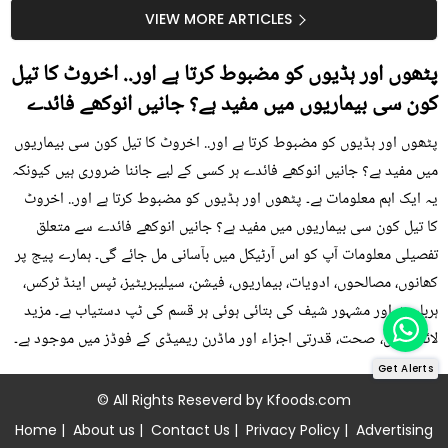
سستا اور قدرتی حل
کیوں کھانا چاہیے؟
VIEW MORE ARTICLES
پٹھوں اور ہڈیوں کو مضبوط کرتا ہے اور.. اخروٹ کا تیل
کون سی بیماریوں میں مفید ہے؟ جانیں انوکھے فائدے
پٹھوں اور ہڈیوں کو مضبوط کرتا ہے اور.. اخروٹ کا تیل کون سی بیماریوں
میں مفید ہے؟ جانیں انوکھے فائدے ہر کسی کے لیے جاننا ضروری ہیں کیونکہ
یہ ایک اہم معلومات ہے۔ پٹھوں اور ہڈیوں کو مضبوط کرتا ہے اور.. اخروٹ
کا تیل کون سی بیماریوں میں مفید ہے؟ جانیں انوکھے فائدے سے متعلق
تفصیلی معلومات آپ کو اس آرٹیکل میں بآسانی مل جائے گی۔ ہمارے پیج پر
کھانوں، مصالحوں، ادویات، بیماریوں، فیشن، سیلیبریٹیز، ٹپس اینڈ ٹرکس،
ہربلسٹ اور مشہور شیف کی بتائی ہوئی ہر قسم کی ٹپ دستیاب ہے۔ مزید
لائف ٹپس، صحت، قدرتی اجزاء اور ماڈرن ریمیڈی کے فوڈز میں موجود ہے۔
Get Alerts
© All Rights Reseverd by
Kfoods.com
Home
|
About us
|
Contact Us
|
Privacy Policy
|
Advertising