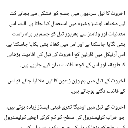
اخروٹ کا تیل سردیوں میں جسم.کو خشکی سے بچانے کت
لیے مختلف لوشنز وغیرہ میں استعمال کیا جاتا ہے. البتہ اس
معدنیات اور وٹامنز سے بھرپور تیل کو جسم پر براہ راست
بھی لگایا جاسکتا ہے اور اس میں کھانا بھی پکایا جاسکتا ہے.
اس آرٹیکل میں قارئین کع اخروٹ کے تیل کی افادیت بڑھانے
کا طریقہ اور اس کے کچھ فائدے بیان کیے جارہے ہیں.
اخروٹ کے تیل میں ہم وزن زیتون کا تیل ملا لیا جائے تو اس
کے فائدے دگنے ہوجاتے ہیں.
اخروٹ کے تیل میں اومیگا تھری فیٹی ایسڈز زیادہ ہوتے ہیں،
جو خراب کولیسٹرول کی سطح کو کم کرکے اچھے کولیسٹرول
کی سطح کو بڑھا کر دل کی صحت کو بہتر بنا سکتے ہیں۔