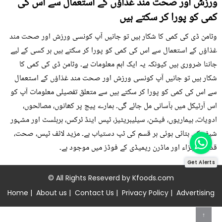
ورزش اور صحت مند غذاؤں کے استعمال سے اس کی
کمی کو پورا کر سکتے ہیں
وٹامن ڈی کی کمی کا شکار ہیں تو جانیں آپ کونسی ورزش اور صحت مند
غذاؤں کے استعمال سے اس کی کمی کو پورا کر سکتے ہیں ہر کسی کے لیے
جاننا ضروری ہیں کیونکہ یہ ایک اہم معلومات ہے۔ وٹامن ڈی کی کمی کا
شکار ہیں تو جانیں آپ کونسی ورزش اور صحت مند غذاؤں کے استعمال
سے اس کی کمی کو پورا کر سکتے ہیں سے متعلق تفصیلی معلومات آپ کو
اس آرٹیکل میں بآسانی مل جائے گی۔ ہمارے پیج پر کھانوں، مصالحوں،
ادویات، بیماریوں، فیشن، سیلیبریٹیز، ٹپس اینڈ ٹرکس، ہربلسٹ اور مشہور
شیف کی بتائی ہوئی ہر قسم کی ٹپ دستیاب ہے۔ مزید لائف ٹپس، صحت،
قدرتی اجزاء اور ماڈرن ریمیڈی کے فوڈز میں موجود ہے۔
Get Alerts
© All Rights Reseverd by
Kfoods.com
Home
|
About us
|
Contact Us
|
Privacy Policy
|
Advertising
↑