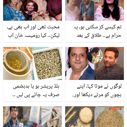
کیوں ہوگئے؟ دیکھیں
میں زکام کا آسان علاج
تم کیسے کر سکتی ہو، یہ
محبت تھی اور اب بھی ہے،
حرام ہے۔۔ طلاق کے بعد
لیکن۔۔ کیا رومیسہ خان اب
اظفر علی کے ساتھ کام
بھی ڈکی بھائی سے محبت
کرنے پر سلمیٰ حسن کو کیا
کرتی ہیں؟ جذباتی بیان نے
کچھ سننا پڑا؟
سوشل میڈیا پر طوفان مچا
دیا!
لوگوں نے موٹا کہا، اپنے
بلڈ پریشر ہو یا بدہضمی
بچوں کو مرتے دیکھا اور..
صرف یہ چائے پی لیں ۔۔
فردین خان 12 برس سے
جانیں روزانہ سونف کی
کہاں غائب تھے؟ سامنے آ کر
چائے پینے کے وہ بے شمار
سب کو حقیقت بتا دی
فائدے جو آپ کو مختلف