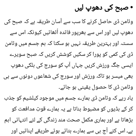
• صبح کی دھوپ لیں
وٹامن ڈی حاصل کرنے کا سب سے آسان طریقہ ہے کہ صبح کی
دھوپ لیں اور اس سے بھرپور فائدہ اُٹھائیں کیونکہ اس سے
سستہ اور بہترین طریقہ نہیں ہو سکتا کہ ہم جسم میں وٹامن
ڈی کی کمی کو پورا کر سکیں کوشش کریں کہ صبح سویرے
ایسی جگہ ورزش کریں جہاں آپ کو سورج کی ہلکی دھوپ
بھی میسر ہو تاکہ ورزش اور سورج کی شعاعوں دونوں سے ہی
وٹامن ڈی کا حصول یقینی ہو جائے۔
یاد رہے کہ وٹامن ڈی ہمارے جسم میں موجود کیلشیم کو جذب
کر کے ہڈیوں کو مضبوط بناتا ہے یہ ہمارے قوتِ مدافعت کو
بڑھاتا ہے اور ہماری مکمل صحت مند زندگی کے لئے انتہائی اہم
ہے، اس کئے آج ہی سے ہمارے بتائے ہوئے طریقے اپنائیں اور