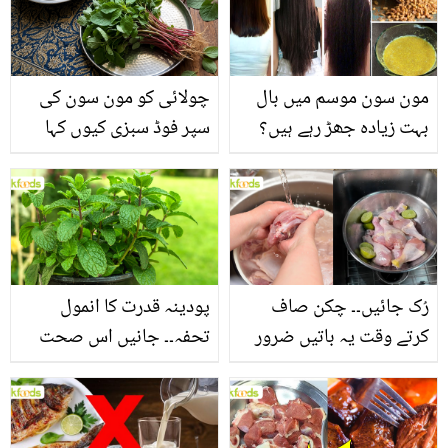
مون سون موسم میں بال
چولائی کو مون سون کی
بہت زیادہ جھڑ رہے ہیں؟
سپر فوڈ سبزی کیوں کہا
جانیں بالوں کو مضبوط
جاتا ہے؟ جانیں وٹامنز،
بنانے کے چند قدرتی طریقے
منرلز اور اینٹی آکسیڈنٹس
سے بھرپور اس سبزی کے
فائدے
رُک جائیں۔۔ چکن صاف
پودینہ قدرت کا انمول
کرتے وقت یہ باتیں ضرور
تحفہ۔۔ جانیں اس صحت
یاد رکھیں
بخش پتوں کے 10 حیرت
انگیز طبی فوائد