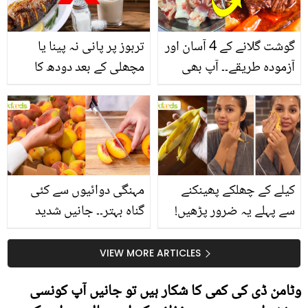
گوشت گلانے کے 4 آسان اور
تربوز پر پانی نہ پینا یا
آزمودہ طریقے۔۔ آپ بھی
مچھلی کے بعد دودھ کا
جانیں انٹرنیشنل شیف کے
استعمال۔۔ جانیں کھانوں
بتائے راز
سے متعلق غلط فہمیوں کی
حقیقت کیا ہے اور افواہ
کیا؟
کیلے کے چھلکے پھینکنے
مہنگی دوائیوں سے کئی
سے پہلے یہ ضرور پڑھیں!
گناہ بہتر۔۔ جانیں شدید
جلد کے 3 بڑے مسائل کا
گرمی کے موسم میں آڑو
سستا اور قدرتی حل
کیوں کھانا چاہیے؟
VIEW MORE ARTICLES
وٹامن ڈی کی کمی کا شکار ہیں تو جانیں آپ کونسی