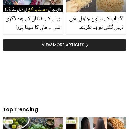
بیماریوں سے بچاتے ہیں
اگر آپ کے براؤن چاول بھی
بیٹے کے انتقال کے بعد ڈگری
نہیں گلتے تو یہ طریقہ
ملی ۔۔ ماں کا سپنا پورا
آزمائیں۔۔ جانیں براؤن
کرنے والا بیٹا، جو انتقال کے
رائس بنانے کا آسان طریقہ
کچھ ماہ بعد گریجویٹ ہو
VIEW MORE ARTICLES
اور انھیں کھانے کے 5
گیا
فائدے
Top Trending