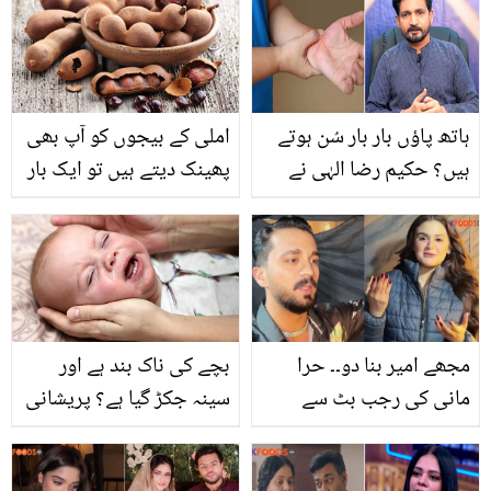
خوبصورتی کو برقرار
بنائیں ایسا لال شربت، جو
رکھنے کے آسان طریقے
بنے مقدار میں زیادہ اور
قیمت میں کم
ہاتھ پاؤں بار بار سُن ہوتے
املی کے بیجوں کو آپ بھی
ہیں؟ حکیم رضا الہٰی نے
پھینک دیتے ہیں تو ایک بار
بتائی اس کی وجہ اور
اس کو کھانے کے لاتعداد
آسان گھریلو علاج، جو اس
فوائد جان لیں جو آپ کی
پریشانی میں آپ کی مدد
کئی مشکل آسان کرسکتا ہے
کرے
مجھے امیر بنا دو۔۔ حرا
بچے کی ناک بند ہے اور
مانی کی رجب بٹ سے
سینہ جکڑ گیا ہے؟ پریشانی
انوکھی فرمائش ! صارفین
کی بات نہیں جانیئے چند
ویڈیو دیکھ کر آگ بگولہ
گھریلو نسخوں سے بچوں