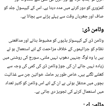
کمزوری کو دور کرنے میں مدد دیتا یے۔ اس کے کیپسول جلد کو
صاف اور جھریاں وقت سے پہلے پڑنے سے بچاتا ہے۔
وٹامن ڈی:
وٹامن ڈی کے کیپسولز ہڈیوں کو مضبوط بنانے اور مدافعتی
نظام کو جراثیموں کے خلاف مزاحمت کے لئے استعمال ہو تے
ہیں یا وہ لوگ جنہیں دھوپ نہیں ملتی, سورج کی روشنی میں
زیادہ نہیں جاتے ان کی جوڑ وٹامن ڈی کی کمی کی وجہ سے
کھلنے لگتے ہیں, خاص طور پر حاملہ خواتین جن سے غذائیت
بچوں میں منتقل ہوتی ہے ان کے لئے اس وٹامن کو کثیر تعداد
میں استعمال کرنے کی تجویز دی جاتی ہے۔
وٹامن ای: