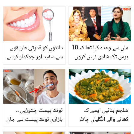
ماں سے وعدہ کیا تھا کہ 10
دانتوں کو قدرتی طریقوں
برس تک شادی نہیں کروں
سے سفید اور چمکدار کیسے
لیکن.. صاحبہ نے ریمبو سے
بنایا جائے؟ جانیئے چند
اچانک شادی کیوں کی
آسان گھریلو نسخے
تھی؟
شلجم بنائیں ایسے کہ
ٹوتھ پیسٹ چھوڑیں ۔۔
کھانے والے انگلیاں چاٹ
بازاری ٹوتھ پیسٹ سے جان
جائیں ۔۔ جانیں ہوٹل سے
چھڑائیں، گھر میں سستا