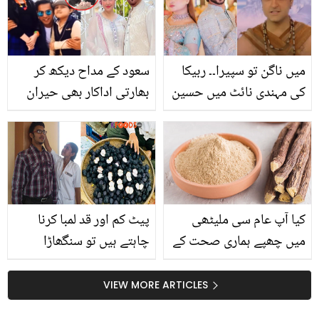
لیے ماہرین کے مفید مشورے
میں ناگن تو سپیرا۔۔ ربیکا
سعود کے مداح دیکھ کر
کی مہندی نائٹ میں حسین
بھارتی اداکار بھی حیران
کے نیلے لینس کے چرچے!
رہ گئے۔۔ جویریہ سعود نے
صارفین کی جم کے ٹرولنگ
شوہر کی تعریف کرتے ہوئے
دلچسپ قصہ سنا دیا
کیا آپ عام سی ملیٹھی
پیٹ کم اور قد لمبا کرنا
میں چھپے ہماری صحت کے
چاہتے ہیں تو سنگھاڑا
اِن درجنوں قیمتی فوائد کے
ضرور کھائیں۔۔ سنگھاڑے کا
بارے میں جانتے ہیں؟
پاؤڈر بنا کر استعمال کرنے
VIEW MORE ARTICLES
کے حیرت انگیز فائدے جو