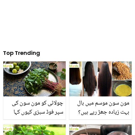
ڈاکٹر بھی بتاتے ہیں
Top Trending
مون سون موسم میں بال
چولائی کو مون سون کی
بہت زیادہ جھڑ رہے ہیں؟
سپر فوڈ سبزی کیوں کہا
جانیں بالوں کو مضبوط
جاتا ہے؟ جانیں وٹامنز،
بنانے کے چند قدرتی طریقے
منرلز اور اینٹی آکسیڈنٹس