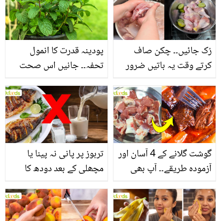
سے بھرپور اس سبزی کے
فائدے
رُک جائیں۔۔ چکن صاف
پودینہ قدرت کا انمول
کرتے وقت یہ باتیں ضرور
تحفہ۔۔ جانیں اس صحت
یاد رکھیں
بخش پتوں کے 10 حیرت
انگیز طبی فوائد
گوشت گلانے کے 4 آسان اور
تربوز پر پانی نہ پینا یا
آزمودہ طریقے۔۔ آپ بھی
مچھلی کے بعد دودھ کا
جانیں انٹرنیشنل شیف کے
استعمال۔۔ جانیں کھانوں
بتائے راز
سے متعلق غلط فہمیوں کی
حقیقت کیا ہے اور افواہ