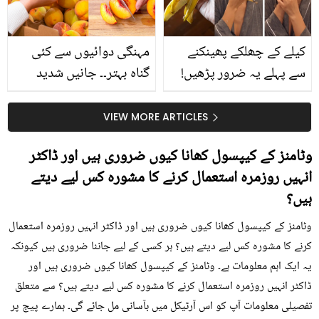
کیا؟
کیلے کے چھلکے پھینکنے
مہنگی دوائیوں سے کئی
سے پہلے یہ ضرور پڑھیں!
گناہ بہتر۔۔ جانیں شدید
جلد کے 3 بڑے مسائل کا
گرمی کے موسم میں آڑو
سستا اور قدرتی حل
کیوں کھانا چاہیے؟
VIEW MORE ARTICLES
وٹامنز کے کیپسول کھانا کیوں ضروری ہیں اور ڈاکٹر
انہیں روزمرہ استعمال کرنے کا مشورہ کس لیے دیتے
ہیں؟
وٹامنز کے کیپسول کھانا کیوں ضروری ہیں اور ڈاکٹر انہیں روزمرہ استعمال
کرنے کا مشورہ کس لیے دیتے ہیں؟ ہر کسی کے لیے جاننا ضروری ہیں کیونکہ
یہ ایک اہم معلومات ہے۔ وٹامنز کے کیپسول کھانا کیوں ضروری ہیں اور
ڈاکٹر انہیں روزمرہ استعمال کرنے کا مشورہ کس لیے دیتے ہیں؟ سے متعلق
تفصیلی معلومات آپ کو اس آرٹیکل میں بآسانی مل جائے گی۔ ہمارے پیج پر