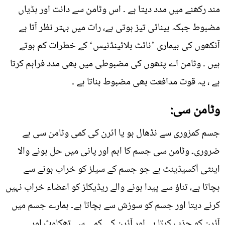
مند رکھنے میں مدد دیتا ہے ۔ اس وٹامن سے دانت اور ہڈیاں
مضبوط جبکہ بینائی تیز ہوتی ہے، رات میں بہتر نظر آتا ہے
آنکھوں کی بیماری ’نائٹ بلائینڈنیس‘ کے خطرات کم ہوتے
ہیں ۔ وٹامن اے پٹھوں کی مضبوطی میں بھی مدد فراہم کرتا
ہے ، یہ قوت مدافعت بھی مضبوط بناتا ہے ۔
وٹامن سی:
جسم کمزوری سے نڈھال ہو یا ائرن کی کمی وٹامن سی ہے
ضروری۔ وٹامن سی جسم کا اہم اور پانی میں حل ہونے والا
اینٹی آکسیڈینٹ ہے جو جسم کے سیلز کو خراب ہونے سے
بچاتا ہے، تناؤ سے پیدا ہونے والے ریڈیکلز کو اعضاء خراب نہیں
کرنے دیتا اور جسم کو سوزش سے بچاتا ہے۔ ہمارے جسم میں
آئرن کو جذب کرتا ہے اور آئرن کی کمی سے تھکاوٹ اور