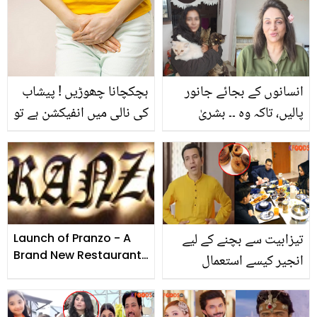
زیادہ مزے کی شلجم پالک
ٹونک بنائیں، خرچہ بھی کم
بنانے کی ترکیب
فائدہ بھی زیادہ
انسانوں کے بجائے جانور
ہچکچانا چھوڑیں ! پیشاب
پالیں، تاکہ وہ ۔۔ بشریٰ
کی نالی میں انفیکشن ہے تو
انصاری نے جانور پالنے والے
یہ نسخے آزمائیں اور اس
لوگوں کو کیا اہم مشورہ دے
تکلیف دہ مرض سے نجات
دیا؟ ویڈیو میں بتا دیا
پائیں
تیزابیت سے بچنے کے لیے
Launch of Pranzo - A
Brand New Restaurant
انجیر کیسے استعمال
in Clifton Karachi
کریں؟ افطار کے بعد متلی
اور پیٹ درد سے بچنے کے