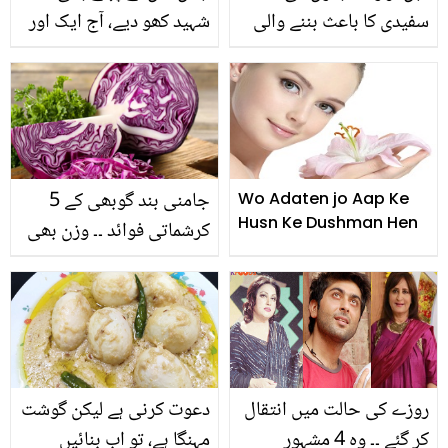
سفیدی کا باعث بننے والی
شہید کھو دیے، آج ایک اور
غذائیں
بیٹا شہید ہوگیا ۔۔ ارشد
شریف کی والدہ نے بیٹے
سے متعلق کیا کہا؟ ماں کی
دہائی
جامنی بند گوبھی کے 5
Wo Adaten jo Aap Ke
Husn Ke Dushman Hen
کرشماتی فوائد ۔۔ وزن بھی
کرے کم اور جلد کی کرے
حفاظت
روزے کی حالت میں انتقال
دعوت کرنی ہے لیکن گوشت
کر گئے ۔۔ وہ 4 مشہور
مہنگا ہے، تو اب بنائیں