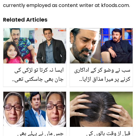
currently employed as content writer at kfoods.com.
Related Articles
سب نے وضو کر کے اداکاری
ایسا نہ کرتا تو لڑکی کی
کرنے پر میرا مذاق اڑایا۔۔
جان بھی جاسکتی تھی..
نعمان اعجاز نے تنقید کرنے
سلمان خان نے انجان لڑکی
والوں کو اپنے والد کی
کی جان بچانے کی خاطر
نصیحت سنادی
جسم کا کون سا حصہ
عطیہ کردیا؟
قبل از وقت بالوں کی
جس ماں نے پہلے بھی