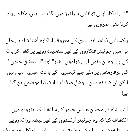
"نئے اداکار اپنی توانائی سیلفیز میں لگا دیتے ہیں، مکالمے یاد
کرنا بھی ضروری ہے!"
پاکستانی ڈرامہ انڈسٹری کی معروف اداکارہ اُشنا شاہ نے حال
ہی میں جونیئر فنکاروں کے غیر سنجیدہ رویے پر کھل کر بات
کی ہے۔ وہ ان دنوں اپنے ڈراموں "غیر" اور "اے عشق جنون"
کی پرفارمنس پر ملے جلے تبصروں کے باعث خبروں میں ہیں،
لیکن ان کا تازہ بیان سوشل میڈیا پر ایک نیا موضوع بن گیا
ہے!
اُشنا شاہ نے محسن عباس حیدر کے ساتھ ایک انٹرویو میں
انکشاف کیا کہ وہ جونیئر آرٹسٹوں کے غیر پیشہ ورانہ رویے
سے ناخوش ہیں۔ ان کے مطابق، بہت سے ایسے اداکار جو صرف