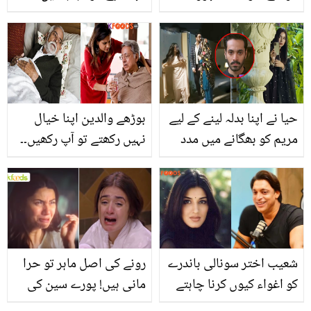
شخصیات جو رمضان
انڈوں کا کریمی قورمہ،
مبارک کے مہینے میں دنیا
مزیدار گریوی والا کھانا ہر
سے چل بسے
کوئی کھا کر تعریف کرنا نہ
بھولے
حیا نے اپنا بدلہ لینے کے لیے
بوڑھے والدین اپنا خیال
مریم کو بھگانے میں مدد
نہیں رکھتے تو آپ رکھیں۔۔
کی اور میرب پھنس گئی۔۔
60 سال کی عمر کے بعد
حیا کی چالاکیاں کو بھارتی
ماں باپ کا خیال کیسے
مداح بھی تنقید کا نشانہ
رکھیں؟ مفید مشورے
بنانے لگے
شعیب اختر سونالی باندرے
رونے کی اصل ماہر تو حرا
کو اغواء کیوں کرنا چاہتے
مانی ہیں! پورے سین کی
تھے؟ ماضی سے جڑی
جان نکال دی۔۔ ماہرہ خان