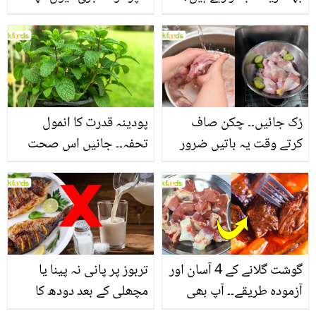
جانیں بالوں کو مضبوط
جاتا ہے؟ جانیں وٹامنز،
بنانے کے چند قدرتی طریقے
منرلز اور اینٹی آکسیڈنٹس
سے بھرپور اس سبزی کے
فائدے
رُک جائیں۔۔ چکن صاف
پودینہ قدرت کا انمول
کرتے وقت یہ باتیں ضرور
تحفہ۔۔ جانیں اس صحت
یاد رکھیں
بخش پتوں کے 10 حیرت
انگیز طبی فوائد
گوشت گلانے کے 4 آسان اور
تربوز پر پانی نہ پینا یا
آزمودہ طریقے۔۔ آپ بھی
مچھلی کے بعد دودھ کا
جانیں انٹرنیشنل شیف کے
استعمال۔۔ جانیں کھانوں