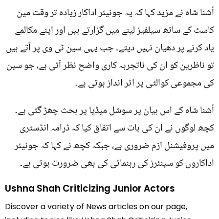
اُشنا شاہ نے مزید کہا کہ یہ جونیئر اداکار زیادہ تر وقت مین
کاسٹ کے ساتھ سیلفیز لینے میں گزارتے ہیں اور اپنے مکالمے
یاد کرنے پر دھیان نہیں دیتے۔ جب یہی سین ٹی وی پر آتے ہیں
تو ناظرین کو ان کی ناتجربہ کاری واضح نظر آتی ہے، جو سین
کی مجموعی کوالٹی پر اثر انداز ہوتی ہے۔
اُشنا شاہ کے اس بیان پر سوشل میڈیا پر بحث چھڑ گئی ہے۔
کچھ لوگوں نے ان کی بات سے اتفاق کیا کہ ڈرامہ انڈسٹری
میں پروفیشنل ازم ضروری ہے، جبکہ کچھ نے کہا کہ جونیئر
اداکاروں کو سینئرز کی رہنمائی کی بھی ضرورت ہوتی ہے۔
Ushna Shah Criticizing Junior Actors
Discover a variety of News articles on our page,