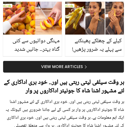
بتائے راز
سے متعلق غلط فہمیوں کی
حقیقت کیا ہے اور افواہ
کیا؟
کیلے کے چھلکے پھینکنے
مہنگی دوائیوں سے کئی
سے پہلے یہ ضرور پڑھیں!
گناہ بہتر۔۔ جانیں شدید
جلد کے 3 بڑے مسائل کا
گرمی کے موسم میں آڑو
سستا اور قدرتی حل
کیوں کھانا چاہیے؟
VIEW MORE ARTICLES
ہر وقت سیلفی لیتی رہتی ہیں اور.. خود بری اداکاری کے
لئے مشہور اشنا شاہ کا جونیئر اداکاروں پر وار
ہر وقت سیلفی لیتی رہتی ہیں اور.. خود بری اداکاری کے لئے مشہور اشنا
شاہ کا جونیئر اداکاروں پر وار ہر کسی کے لیے جاننا ضروری ہیں کیونکہ یہ
ایک اہم معلومات ہے۔ ہر وقت سیلفی لیتی رہتی ہیں اور.. خود بری اداکاری
کے لئے مشہور اشنا شاہ کا جونیئر اداکاروں پر وار سے متعلق تفصیلی