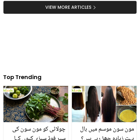
حیران کن حقیقت سامنے
کی اداکاری پر اتنی تنقید
VIEW MORE ARTICLES
آگئی، آخر دونوں میں کیا
کیوں؟
تعلق تھا؟
Top Trending
مون سون موسم میں بال
چولائی کو مون سون کی
بہت زیادہ جھڑ رہے ہیں؟
سپر فوڈ سبزی کیوں کہا