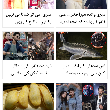
چہرہ وہ بھی آسانی سے
میری والدہ میرا فخر ۔۔ علی
میری امی تو کھانا ہی نہیں
ظفر نے والدہ کو تمغۂ امتیاز
پکاتیں۔۔ بالاج کے پول
ملنے پر کیا کہا؟
کھولنے پر ندا یاسر نے کیا
جواب دیا؟
اس مچھلی کے انڈے میں
فہد مصطفیٰ کی یادگار
کون سی اہم خصوصیات
موٹر سائیکل کی نیلامی۔۔
موجود ہیں ؟ 20 لاکھ روپے
قیمت جان کر لوگ حیران
فی کلو بکنے والی اس
رہ گئے
مہنگی ترین چیز کے فائدے
جان کر آپ حیران رہ جائیں