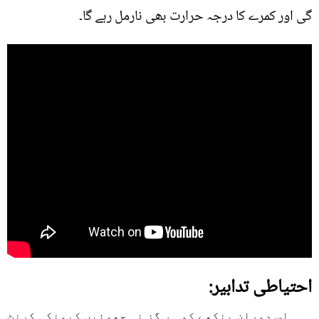
گی اور کمرے کا درجہ حرارت بھی نارمل رہے گا۔
احتیاطی تدابیر:
۔ اس دوران پنکھے کو ہر گز نہ چھوئیں کیونکہ کرنٹ