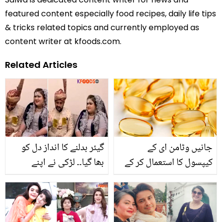
featured content especially food recipes, daily life tips
& tricks related topics and currently employed as
content writer at kfoods.com.
Related Articles
جانیں وٹامن ای کے
گیئر بدلنے کا انداز دل کو
کیپسول کا استعمال کر کے
بھا گیا۔۔ لڑکی نے اپنے
آپ اپنی جلد کا خیال کس
ڈرائیور سے ہی شادی کرلی!
طرح رکھ سکتے ہیں اور پا
دلچسپ کہانی
سکتے نکھرا ہوا بے داغ