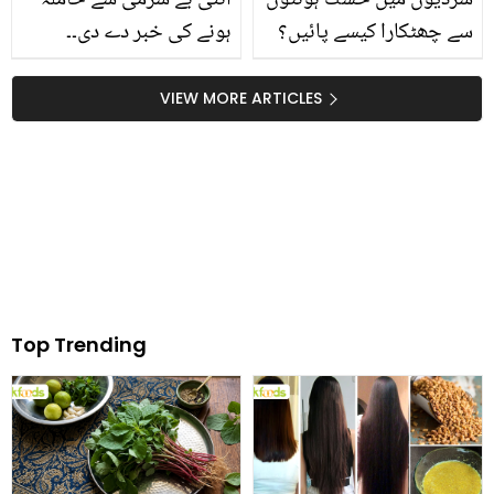
سے چھٹکارا کیسے پائیں؟
ہونے کی خبر دے دی۔۔
ہمارے بتائے ہوئے چند
سوشل میڈیا صارفین نے
گھریلو نسخے آزمائیں نرم و
سحر حیات اور سمیع رشید
VIEW MORE ARTICLES
ملائم اور گلابی ہونٹ پائیں
کے لتے لے لئے
Top Trending