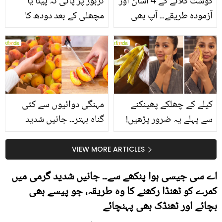
گوشت گلانے کے 4 آسان اور
تربوز پر پانی نہ پینا یا
آزمودہ طریقے۔۔ آپ بھی
مچھلی کے بعد دودھ کا
جانیں انٹرنیشنل شیف کے
استعمال۔۔ جانیں کھانوں
بتائے راز
سے متعلق غلط فہمیوں کی
حقیقت کیا ہے اور افواہ
کیا؟
کیلے کے چھلکے پھینکنے
مہنگی دوائیوں سے کئی
سے پہلے یہ ضرور پڑھیں!
گناہ بہتر۔۔ جانیں شدید
جلد کے 3 بڑے مسائل کا
گرمی کے موسم میں آڑو
سستا اور قدرتی حل
کیوں کھانا چاہیے؟
VIEW MORE ARTICLES
اے سی جیسی ہوا پنکھے سے۔۔ جانیں شدید گرمی میں
کمرے کو ٹھنڈا رکھنے کا وہ طریقہ، جو پیسے بھی
بچائے اور ٹھنڈک بھی پہنچائے