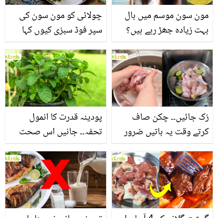
مون سون موسم میں بال
چولائی کو مون سون کی
بہت زیادہ جھڑ رہے ہیں؟
سپر فوڈ سبزی کیوں کہا
جانیں بالوں کو مضبوط
جاتا ہے؟ جانیں وٹامنز،
بنانے کے چند قدرتی طریقے
منرلز اور اینٹی آکسیڈنٹس
سے بھرپور اس سبزی کے
فائدے
رُک جائیں۔۔ چکن صاف
پودینہ قدرت کا انمول
کرتے وقت یہ باتیں ضرور
تحفہ۔۔ جانیں اس صحت
یاد رکھیں
بخش پتوں کے 10 حیرت
انگیز طبی فوائد