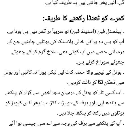
گے۔ آئیے پھر جانتے ہیں یہ طریقہ کیا ہے۔
کمرے کو ٹھنڈا رکھنے کا طریقہ:
۔ پیڈسٹل فین (اسٹینڈ فین) تو تقریباً ہر گھر میں ہی ہوتا ہے،
آپ کو بس دو پرانی خالی پلاسٹک کی بوتلیں چاہئیں جن کے
درمیانی حصے میں آپ کوئی بھی سلاخ گرم کر کے چھوٹے
چھوٹے سوراخ کرنے ہیں۔
۔ بوتل کے نیچے والا حصہ کاٹ لیں لیکن پورا نہ کاٹیں اور بوتل
میں ڈھکن لگا کر ٹائٹ کردیں۔
۔ اب کسی تار کو بوتل کے درمیان سوراخوں سے گزار کر پنکھے
سے باندھ لیں، اور برف کے دو بڑے ٹکڑے یا پھر آئس کیوبز کو
بوتلوں میں رکھ کر پنکھا چلا دیں۔
۔ آپ کے پنکھے سے برف کی وجہ سے اے سی جیسی ہوا آئے