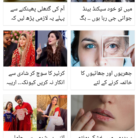
گے
میں تو خود سیکنڈ ہینڈ
آم کی گٹھلی پھینکنے سے
جوانی جی رہا ہوں ۔۔ بگ
پہلے یہ لازمی پڑھ لیں کہ
باس 18 جیتنے والے کرن
یہ آپ کے لیے کس طرح
ویر مہرا نے 2 شادیاں ٹوٹنے
فائدہ مند ثابت ہوسکتی
کے بعد تیسری شادی پر کیا
ہے؟
کہا؟
جھریوں اور جھائیوں کا
کرئیر کا سوچ کر شادی سے
خاتمہ کرنے کے لئے
انکار نہ کریں کیونکہ۔۔ اریبہ
ڈرمیٹولجسٹ کی بتائی
حبیب نے ماڈرن زمانے کی
چند ٹپس آزمائیں اور
لڑکیوں کو عقل کا مشورہ
صحت مند و جوان جِلد
دے ڈالا
پائیں
سردیوں میں خشک ہونٹوں
اتنی بے شرمی سے حاملہ