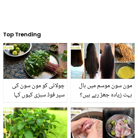
Top Trending
مون سون موسم میں بال
چولائی کو مون سون کی
بہت زیادہ جھڑ رہے ہیں؟
سپر فوڈ سبزی کیوں کہا
جانیں بالوں کو مضبوط
جاتا ہے؟ جانیں وٹامنز،
بنانے کے چند قدرتی طریقے
منرلز اور اینٹی آکسیڈنٹس
سے بھرپور اس سبزی کے
فائدے