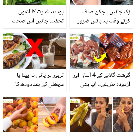
رُک جائیں۔۔ چکن صاف
پودینہ قدرت کا انمول
کرتے وقت یہ باتیں ضرور
تحفہ۔۔ جانیں اس صحت
یاد رکھیں
بخش پتوں کے 10 حیرت
انگیز طبی فوائد
گوشت گلانے کے 4 آسان اور
تربوز پر پانی نہ پینا یا
آزمودہ طریقے۔۔ آپ بھی
مچھلی کے بعد دودھ کا
جانیں انٹرنیشنل شیف کے
استعمال۔۔ جانیں کھانوں
بتائے راز
سے متعلق غلط فہمیوں کی
حقیقت کیا ہے اور افواہ
کیا؟