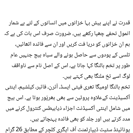
قدرت نے اپنے بیش بہا خزانوں میں انسانوں کے لئے بے شمار
انمول تحفے چھپا رکھے ہیں، ضرورت صرف اس بات کی ہے کہ
ہم ان خزانوں کو دریا فت کریں اور ان سے فائدہ اٹھائیں،
تلسی کے پودوں سے حاصل ہونے والے سیاہ بیج جنہیں عام
طور پر تخم بالنگا کہا جاتا ہے، اس کے اصل نام سے ناواقف
لوگ اسے تخ ملنگا بھی کہتے ہیں۔
تخم بالنگا اومیگا تھری فیٹی ایسڈ، آئرن، فائبر، کیلشیم، اینٹی
آکسیڈینٹ کےعلاوہ پروٹین سے بھی بھرپُور ہوتا ہے۔ اس بیج
میں شامل اینٹی آکسیڈنٹ اجزاء ذیابیطس کنٹرول کرنے میں
مدد کرتے ہیں اور جلد کو بھی فائدہ پہنچاتے ہیں۔
یونائیٹڈ سٹیٹ ڈیپارٹمنٹ آف ایگری کلچر کے مطابق 26 گرام