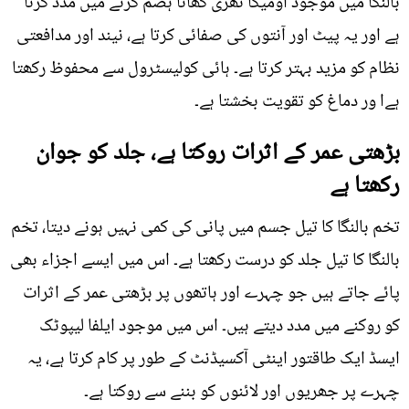
بالنگا میں موجود اومیگا تھری کھانا ہضم کرنے میں مدد کرتا
ہے اور یہ پیٹ اور آنتوں کی صفائی کرتا ہے، نیند اور مدافعتی
نظام کو مزید بہتر کرتا ہے۔ ہائی کولیسٹرول سے محفوظ رکھتا
ہےا ور دماغ کو تقویت بخشتا ہے۔
بڑھتی عمر کے اثرات روکتا ہے، جلد کو جوان
رکھتا ہے
تخم بالنگا کا تیل جسم میں پانی کی کمی نہیں ہونے دیتا، تخم
بالنگا کا تیل جلد کو درست رکھتا ہے۔ اس میں ایسے اجزاء بھی
پائے جاتے ہیں جو چہرے اور ہاتھوں پر بڑھتی عمر کے اثرات
کو روکنے میں مدد دیتے ہیں۔ اس میں موجود ایلفا لیپوٹک
ایسڈ ایک طاقتور اینٹی آکسیڈنٹ کے طور پر کام کرتا ہے، یہ
چہرے پر جھریوں اور لائنوں کو بننے سے روکتا ہے۔