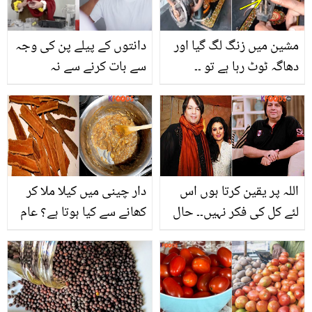
مشین میں زنگ لگ گیا اور
دانتوں کے پیلے پن کی وجہ
دھاگہ ٹوٹ رہا ہے تو ۔۔
سے بات کرنے سے نہ
مہنگے داموں میں سلائی
گھبرائیں بلکہ.. ڈاکٹر
مشین ٹھیک کروانے کے
بلقیس کا بتایا ایسا منجن
بجائے گھر پر خود مرمت
جو ایک بار میں ہی دانت
کرنے کا آسان طریقہ جانیں
موتی جیسے سفید بنا دے
اللہ پر یقین کرتا ہوں اس
دار چینی میں کیلا ملا کر
لئے کل کی فکر نہیں۔۔ حال
کھانے سے کیا ہوتا ہے؟ عام
ہی میں وفات پانے والے
سی دار چینی کے استعمال
ٹونی نوید کی نجی زندگی
کے ایسے طریقے کریں آپ
کیسی تھی؟
کے ہزاروں روپے کی بچت