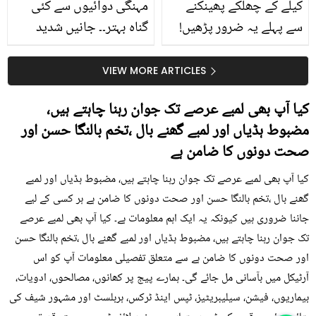
کیلے کے چھلکے پھینکنے
مہنگی دوائیوں سے کئی
سے پہلے یہ ضرور پڑھیں!
گناہ بہتر۔۔ جانیں شدید
جلد کے 3 بڑے مسائل کا
گرمی کے موسم میں آڑو
سستا اور قدرتی حل
کیوں کھانا چاہیے؟
VIEW MORE ARTICLES
کیا آپ بھی لمبے عرصے تک جوان رہنا چاہتے ہیں،
مضبوط ہڈیاں اور لمبے گھنے بال ،تخم بالنگا حسن اور
صحت دونوں کا ضامن ہے
کیا آپ بھی لمبے عرصے تک جوان رہنا چاہتے ہیں، مضبوط ہڈیاں اور لمبے
گھنے بال ،تخم بالنگا حسن اور صحت دونوں کا ضامن ہے ہر کسی کے لیے
جاننا ضروری ہیں کیونکہ یہ ایک اہم معلومات ہے۔ کیا آپ بھی لمبے عرصے
تک جوان رہنا چاہتے ہیں، مضبوط ہڈیاں اور لمبے گھنے بال ،تخم بالنگا حسن
اور صحت دونوں کا ضامن ہے سے متعلق تفصیلی معلومات آپ کو اس
آرٹیکل میں بآسانی مل جائے گی۔ ہمارے پیج پر کھانوں، مصالحوں، ادویات،
بیماریوں، فیشن، سیلیبریٹیز، ٹپس اینڈ ٹرکس، ہربلسٹ اور مشہور شیف کی