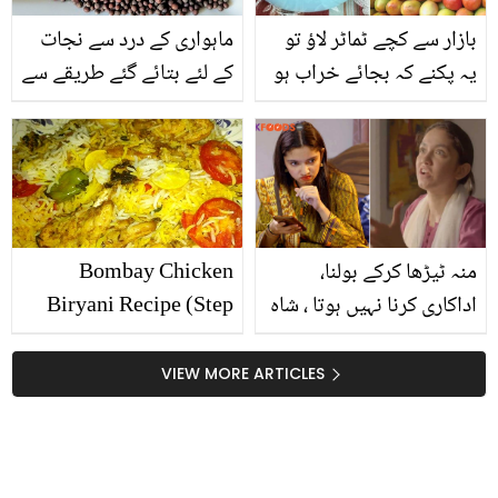
بازار سے کچے ٹماٹر لاؤ تو
ماہواری کے درد سے نجات
یہ پکنے کہ بجائے خراب ہو
کے لئے بتائے گئے طریقے سے
جاتے ہیں۔۔ جانیں ہرے اور
رائی دانے کا استعمال کریں
کچے ٹماٹروں کو ایک دم
اور درد کو کریں فوراً
تازے اور لال بنانے کا آسان
کنٹرول
طریقہ
منہ ٹیڑھا کرکے بولنا،
Bombay Chicken
اداکاری کرنا نہیں ہوتا ، شاہ
Biryani Recipe (Step
رُخ خان بھی شرما جائے ۔۔
by Step)
مائی ری میں عینی کی
VIEW MORE ARTICLES
بیکار ایکٹنگ پر سوشل
میڈیا صارفین نے تنقید کے
نشتر برسا دیے