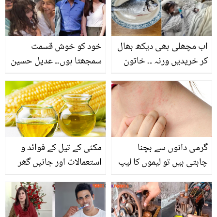
اب مچھلی بھی دیکھ بھال
خود کو خوش قسمت
کر خریدیں ورنہ ۔۔ خاتون
سمجھتا ہوں۔۔ عدیل حسین
مچھلی کھانے سے کیسے
کی جذباتی پوسٹ! کیا
معذور ہوگئیں؟ عجیب و
سائرہ یوسف سے شادی
غریب واقعے نے مچھلی
کرنے والے ہیں؟
کھانے والوں کو خوفزدہ کر
دیا
گرمی دانوں سے بچنا
مکئی کے تیل کے فوائد و
چاہتی ہیں تو لیموں کا لیپ
استعمالات اور جانیں گھر
بتائے گئے طریقے سے
میں بنانے کا آسان طریقہ
استعمال کریں اور پائیں
گرمی دانوں سے پاک جلد!