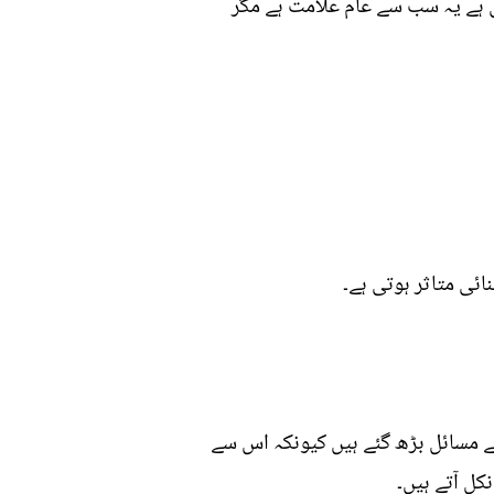
ی ہے یہ سب سے عام علامت ہے مگر
ائی متاثر ہوتی ہے۔
 کے مسائل بڑھ گئے ہیں کیونکہ اس سے
کل آتے ہیں۔