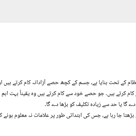
م کے تحت بنایا ہے، جسم کے کچھ حصے آزادانہ کام کرتے ہیں ا
م کرتے ہیں۔ جو حصے خود سے کام کرتے ہیں وہ یقیناً بہت اہم 
ے گا یا حد سے زیادہ تکلیف کو بڑھا دے گا۔
بڑھتا جا رہا ہے، جس کی ابتدائی طور پر علامات نہ معلوم ہونے 