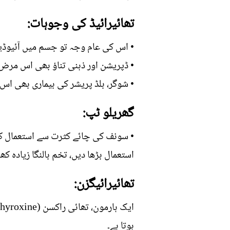
تھائیرائیڈ کی وجوہات:
• اس کی عام وجہ تو جسم میں آئیوڈی
• ڈپریشن اور ذہنی تناؤ بھی اس مرض 
• شوگر، بلڈ پریشر کی بیماری بھی اس
گھریلو ٹپ:
• سونف کی چائے کثرت سے استعمال کری
استعمال بڑھا دیں، تخم بالنگا زیادہ ک
تھائیرائیگزن:
ہوتا ہے۔