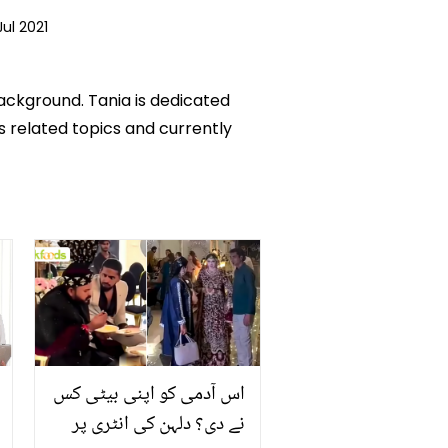
Jul 2021
background. Tania is dedicated
ks related topics and currently
اس آدمی کو اپنی بیٹی کس
نے دی؟ دلہن کی انٹری پر