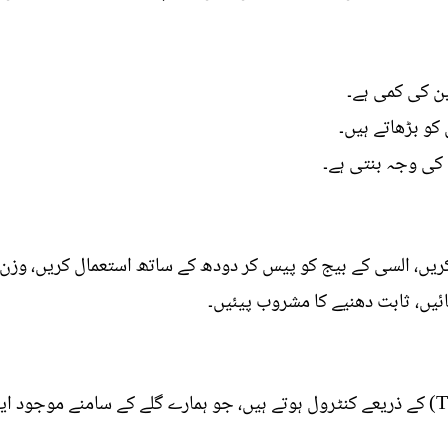
ن کی کمی ہے۔
کو بڑھاتے ہیں۔
 کی وجہ بنتی ہے۔
ں، السی کے بیج کو پیس کر دودھ کے ساتھ استعمال کریں، وزن کم
ھائیں، ثابت دھنیے کا مشروب پیئیں۔
ایک ہارمون، تھائی راکسن (Thyroxine) کے ذریعے کنٹرول ہوتے ہیں، جو ہمارے گلے کے سام