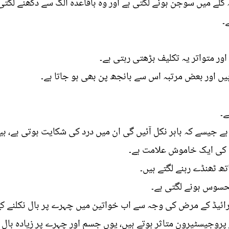
لے میں سوجن ہونے لگتی ہے اور وہ باقاعدہ الگ سے دکھنے لگت
۔
ور متواتر یہ تکلیف بڑھتی رہتی ہے۔
ں اور بعض مرتبہ اس سے بانجھ پن بھی ہو جاتا ہے۔
ے۔
 ہے جیسے کہ باہر نکل آئیں گی ان میں درد کی شکایت ہوتی ہے، بین
س کی ایک خاموش علامت ہے۔
ھ ٹھنڈے رہنے لگتے ہیں۔
محسوس ہونے لگتی ہے۔
تھائیرائیڈ کے مرض کی وجہ سے اب خواتین میں چہرے پر بال نکلنے
پروجیسٹیرون متاثر ہوتے ہیں، یوں جسم اور چہرے پر زیادہ بال ن