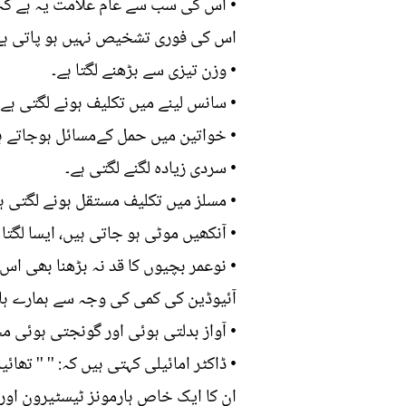
• اس کی سب سے عام علامت یہ ہے کہ گ
اس کی فوری تشخیص نہیں ہو پاتی ہے
• وزن تیزی سے بڑھنے لگتا ہے۔
• سانس لینے میں تکلیف ہونے لگتی ہے ا
• خواتین میں حمل کےمسائل ہوجاتے ہی
• سردی زیادہ لگنے لگتی ہے۔
• مسلز میں تکلیف مستقل ہونے لگتی ہ
• آنکھیں موٹی ہو جاتی ہیں، ایسا لگتا
• نوعمر بچیوں کا قد نہ بڑھنا بھی ا
آئیوڈین کی کمی کی وجہ سے ہمارے ہات
• آواز بدلتی ہوئی اور گونجتی ہوئی 
• ڈاکٹر امائیلی کہتی ہیں کہ: '' '' 
ان کا ایک خاص ہارمونز ٹیسٹیرون اور 