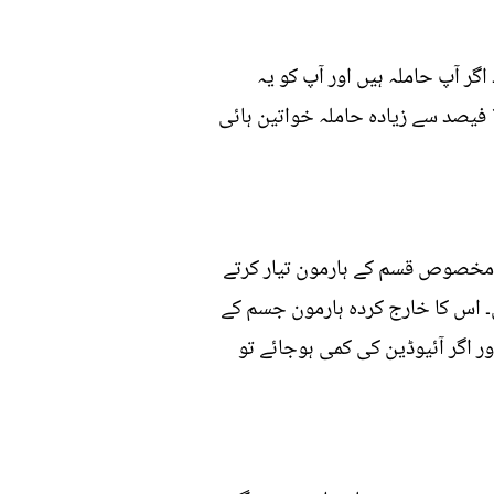
 پیدا ہو جاتے ہیں۔ اگر آپ حاملہ ہیں اور آپ کو یہ
بیماری بھی ہے تو یہ ایک ممکنہ خدشہ ہوتا ہے کہ حمل کے اندر بچے کی موت بھی واقع ہو سکتی ہے۔ 13 فیصد سے زیادہ حاملہ خواتین ہائی
سے مخصوص قسم کے ہارمون تیار کرتے
۔ اس کا خارج کردہ ہارمون جسم کے
اور اگر آئیوڈین کی کمی ہوجائے تو