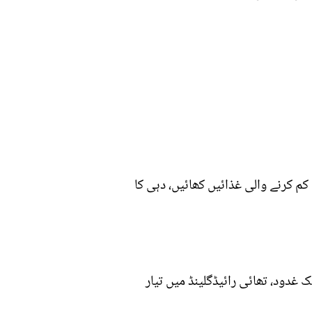
 کرنے والی غذائیں کھائیں، دہی کا
نے موجود ایک غدود، تھائی رائیڈگلینڈ میں تیار