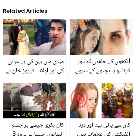
Related Articles
آنکھوں کے حلقوں کو دور
میری ماں بہن کی بے عزتی
کرنا ہو یا بچیوں کے سروں
کی اور اولاد۔۔ فیروز خان نے
سے جوئیں ۔۔ جانیے 2
دوسری بیوی کے خلاف کیا
ایسی ٹپس جو روزمرہ کی
کچھ لکھ ڈالا؟ حقیقت جان
زندگی میں آپ کے بھی کام
کر لوگ پریشان
آسکتی ہیں
کان سے پانی بہنا اور درد
کان بکری جیسے پر جسم
انفیکشن کی علامات ہیں۔
انسانوں جیسا ہے ۔۔ وہ 3