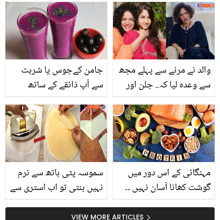
صحت مند کھانے کی
تجاویز
والد نے مرنے سے پہلے مجھ
جامن کےجوس یا شربت
سے وعدہ لیا کہ.. جلن اور
سے آپ ذائقے کے ساتھ
حسد سے بھرپور محبت!
ساتھ کون سے فائدے
انجلین ملک نے ناقابلِ یقین
حاصل کر سکتے ہیں؟
کہانی سنادی
مہنگائی کے اس دور میں
سموسہ پٹی ہاتھ سے نرم
گوشت کھانا آسان نہیں ۔۔
نہیں بنتی تو اب استری سے
گوشت کے بغیر پروٹین کی
بتائی گئی تکنیک کا
کمی دور کرنے کے لئے کون
استعمال کرکے بنائیں،
VIEW MORE ARTICLES