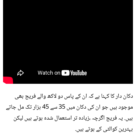
دکان دار کا کہنا ہے کہ ان کے پاس دو لاکھ والے فریج بھی
موجود ہیں جو ان کی دکان میں 35 سے 45 ہزار تک مل جاتے
ہیں. یہ فریج اگرچہ ،زیادہ تر استعمال شدہ ہوتے ہیں لیکن
بہترین کوالٹی کے ہوتے ہیں.