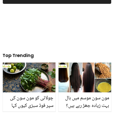
سی خوراک لینا چاہیے؟
رمضان سے پہلے یہ مشکل
بھی آسان
Top Trending
مون سون موسم میں بال
چولائی کو مون سون کی
بہت زیادہ جھڑ رہے ہیں؟
سپر فوڈ سبزی کیوں کہا
جانیں بالوں کو مضبوط
جاتا ہے؟ جانیں وٹامنز،