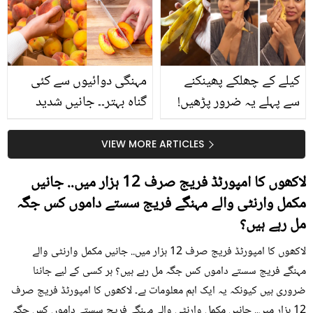
حقیقت کیا ہے اور افواہ
کیا؟
کیلے کے چھلکے پھینکنے
مہنگی دوائیوں سے کئی
سے پہلے یہ ضرور پڑھیں!
گناہ بہتر۔۔ جانیں شدید
جلد کے 3 بڑے مسائل کا
گرمی کے موسم میں آڑو
سستا اور قدرتی حل
کیوں کھانا چاہیے؟
VIEW MORE ARTICLES
لاکھوں کا امپورٹڈ فریج صرف 12 ہزار میں.. جانیں
مکمل وارنٹی والے مہنگے فریج سستے داموں کس جگہ
مل رہے ہیں؟
لاکھوں کا امپورٹڈ فریج صرف 12 ہزار میں.. جانیں مکمل وارنٹی والے
مہنگے فریج سستے داموں کس جگہ مل رہے ہیں؟ ہر کسی کے لیے جاننا
ضروری ہیں کیونکہ یہ ایک اہم معلومات ہے۔ لاکھوں کا امپورٹڈ فریج صرف
12 ہزار میں.. جانیں مکمل وارنٹی والے مہنگے فریج سستے داموں کس جگہ