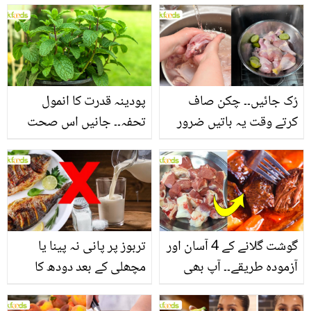
بنانے کے چند قدرتی طریقے
منرلز اور اینٹی آکسیڈنٹس
سے بھرپور اس سبزی کے
فائدے
رُک جائیں۔۔ چکن صاف
پودینہ قدرت کا انمول
کرتے وقت یہ باتیں ضرور
تحفہ۔۔ جانیں اس صحت
یاد رکھیں
بخش پتوں کے 10 حیرت
انگیز طبی فوائد
گوشت گلانے کے 4 آسان اور
تربوز پر پانی نہ پینا یا
آزمودہ طریقے۔۔ آپ بھی
مچھلی کے بعد دودھ کا
جانیں انٹرنیشنل شیف کے
استعمال۔۔ جانیں کھانوں
بتائے راز
سے متعلق غلط فہمیوں کی