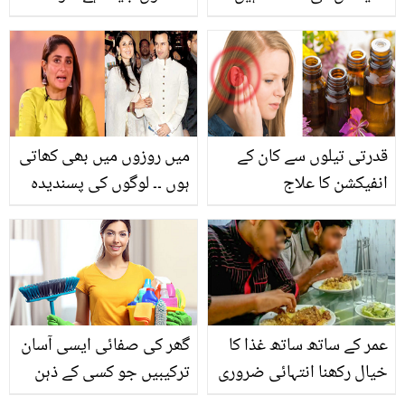
وہ 6 عام تیل جو کان کی
واقعات جب عجیب الخلقت
تکلیف کو کم کرنے میں
بچوں کو دیکھ کر مائیں
مددگار ثابت ہوسکتے ہیں
گھبرا گئی تھیں
قدرتی تیلوں سے کان کے
میں روزوں میں بھی کھاتی
انفیکشن کا علاج
ہوں ۔۔ لوگوں کی پسندیدہ
اداکار کرینہ کپور نے سیف
سے شادی کی تو انہیں کن
مشہور شخصیات نے
مسلمان لڑکے سے شادی
کرنے سے منع کیا ؟ دیکھیے
عمر کے ساتھ ساتھ غذا کا
گھر کی صفائی ایسی آسان
خیال رکھنا انتہائی ضروری
ترکیبیں جو کسی کے ذہن
۔۔ ہر عمر کے مردوں کے لیے
میں نہ آئیں