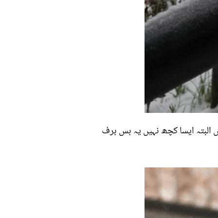
ں البتہ ایسا کچھ نہیں یہ بس برف