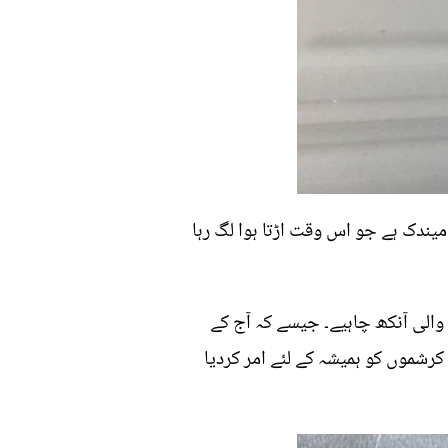
یندک ہے جو اس وقت اڑتا ہوا لگ رہا
والی آنکھ چاہیے۔ جیسے کہ آج کے
رشموں کو ہمیشہ کے لئے امر کردیا