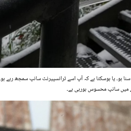
سنا ہو۔ یا ہوسکتا ہے کہ آپ اسے ٹرانسپیرنٹ سانپ سمجھ رہے ہو
ے میں سانپ محسوس ہورہی ہے۔