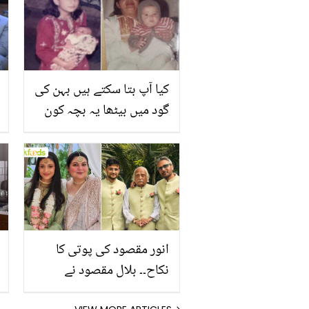
بچے سے الرجی ہونے والی
اس ماں کو کون سی
انوکھی بیماری ہے؟
کیا آپ بتا سکتے ہیں بہن کی
گود میں بیٹھا یہ بچہ کون
ہے؟ دونوں بہن بھائی اپنے
اپنے شعبوں میں مشہور ہیں
انور مقصود کی پوتی کا
نکاح۔۔ بلال مقصود نے
تقریب کی تصاویر شیئر کر