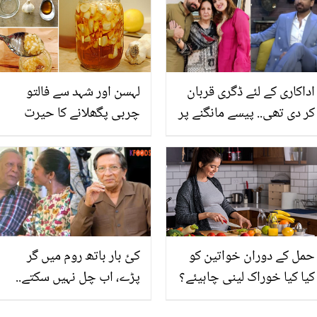
یورک ایسڈ کی علامات تو
سے 7 مسئلے حل ہو سکتے
نہیں
ہیں؟
اداکاری کے لئے ڈگری قربان
لہسن اور شہد سے فالتو
کر دی تھی.. پیسے مانگنے پر
چربی پگھلانے کا حیرت
والد نے کیا جواب دیا؟ سمیع
انگیز ٹوٹکہ
خان کی نجی زندگی سے
متعلق چند حقائق
حمل کے دوران خواتین کو
کئ بار باتھ روم میں گر
کیا کیا خوراک لینی چاہیئے؟
پڑے، اب چل نہیں سکتے..
جانیئے ایسی غذاؤں کے
طلعت حسین کو کیا بیماری