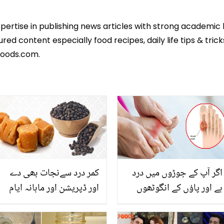
xpertise in publishing news articles with strong academi
ed content especially food recipes, daily life tips & tric
foods.com.
اگر آپ کے جوڑوں میں درد
کمر درد سےنجات بھی دے
ہے اور پاؤں کے انگوٹھوں
اور ڈپریشن اور ماہانہ ایام
میں سوجن آ رہی ہے تو زرا
کے لئے بھی فائدہ مند ۔۔ گڑ
رُکیں۔۔۔ جان لیں کہ کہیں یہ
اور کالی مرچ کھانے سے کون