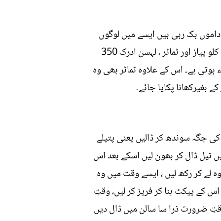
داموں بک رہی ہیں ایسے میں لوگوں
کے گھر کا بجٹ اس بات کی اجازت نہیں دیتا کہ وہ اتنی مہنگی سبزیاں لے کر آئیں ، 150 سے 200 روپے کلو پیاز اور ٹماٹر ، لہسن ادرک 350
 ہوتی ہے۔ اس کے علاوہ ٹماٹر بھی وہ
کے بغیرکھانا پکایا جائے۔
 کی جگہ سوندھ کر ڈالیں یعنی پتیلے
 تیل ڈال کر بھون لیں اسکے بعد اس
ہ لے کر رکھ لیں ، ایسے وقت میں وہ
س کے پیکٹ بنا کر فریز کر لیں، وقتِ
قتِ ضرورت ذرا سا سالن میں ڈال دیں