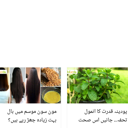
بارے میں معلومات جو بنائے
ہوگئی؟ گھر والوں نے دعاؤں
ماں اور بچے دونوں کو
کی درخواست کردی
صحت مند
پودینہ قدرت کا انمول
مون سون موسم میں بال
تحفہ۔۔ جانیں اس صحت
بہت زیادہ جھڑ رہے ہیں؟