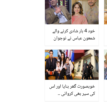
آزمائے بنا رہ نہ پائیں گے
خود 4 بار شادی کرنے والے
شمعون عباس نے نوجوان
جوڑوں کے بارے میں کیا
کہا؟
خوبصورت گھر بنایا اور اس
کی سیر بھی کروائی ۔۔
مشہور اداکارہ فاطمہ آفندی