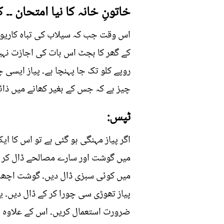
خاتونِ خانہ کا نیا امتحان ۔۔ 
اس وقت جب کہ سیلاب کی تباہ کاریوں
روپے کلو تک جا پہنچا ہے۔ پیاز ایسی چ
چیز ہے کہ جس کے بغیر کھانے میں ذائقہ 
ٹپس:
اگر پیاز مہنگی ہو گئی ہے تو اس کا ا
میں گوشت اور سارے مصالحے ڈال کر پ
میں کوئی سبزی ڈال دیں۔ گوشت اچھا پک
پیاز تھوڑی سی چورا کر کے ڈال دیں۔ یا
ضرورت استعمال کریں۔ اس کے علاوہ باز