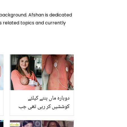
c background. Afshan is dedicated
ks related topics and currently
دوبارہ ماں بننے کیلئے
کوششیں کر رہی تھی جب
بچہ پیدا ہوا تو اسے گود
بھی نہ لے سکی ۔۔۔ اپنے ہی