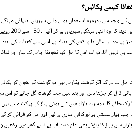
کھانا کیسے پکائیں؟
 کی وجہ سے روزمرہ استعمال ہونے والی سبزیاں انتہائی مہنگے 
یز ہے جو ہر سالن یا ہر ڈش کی بنیاد ہے اسی سے کھناے کی ابتداء
ہی نہیں آتا۔ تو اب اس کا حل کیا ڈھونڈا جائے کہ پیاز اور ٹماٹر 
یک حل یہ ہے کہ اگر گوشت پکارہے ہیں تو گوشت کو بھون کر پکانے
انی ڈال کر چڑھا دیں اور بعد میں جب گوشت گل جائے تو اس میں
 جائے گا۔ دوسرے بازار میں تلی ہوئی پیاز کے پیکٹ ملتے ہیں و
 جب پیاز سستی ہو تو کافی ساری لے لیں اور اس کو فرائی کر کے ا
ار میں پیاز کا پاؤڈر بھی عام دستیاب ہے اسے گھر میں رکھیں و