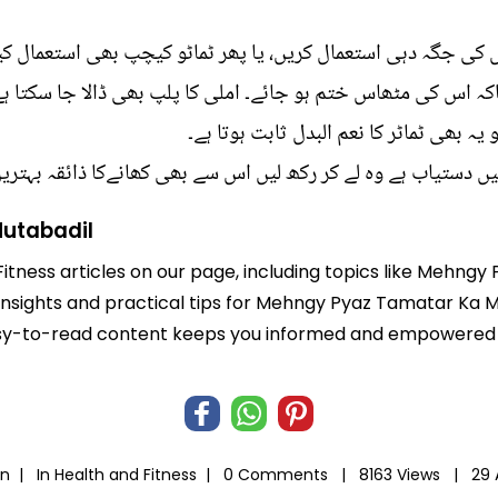
اس کی جگہ دہی استعمال کریں، یا پھر ٹماٹو کیچپ بھی استعمال کی
تاکہ اس کی مٹھاس ختم ہو جائے۔ املی کا پلپ بھی ڈالا جا سکتا ہے
یہ بھی ٹماٹر کا نعم البدل ثابت ہوتا ہے۔
یں دستیاب ہے وہ لے کر رکھ لیں اس سے بھی کھانےکا ذائقہ بہترین 
utabadil
Fitness articles on our page, including topics like Mehn
 insights and practical tips for Mehngy Pyaz Tamatar Ka 
r easy-to-read content keeps you informed and empowered
an |
In
Health and Fitness
|
0 Comments |
8163 Views |
29 