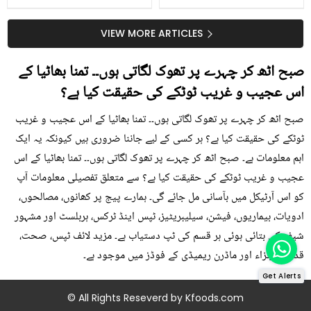
جلد کے 3 بڑے مسائل کا
گرمی کے موسم میں آڑو
سستا اور قدرتی حل
کیوں کھانا چاہیے؟
VIEW MORE ARTICLES
صبح اٹھ کر چہرے پر تھوک لگاتی ہوں۔۔ تمنا بھاٹیا کے
اس عجیب و غریب ٹوٹکے کی حقیقت کیا ہے؟
صبح اٹھ کر چہرے پر تھوک لگاتی ہوں۔۔ تمنا بھاٹیا کے اس عجیب و غریب
ٹوٹکے کی حقیقت کیا ہے؟ ہر کسی کے لیے جاننا ضروری ہیں کیونکہ یہ ایک
اہم معلومات ہے۔ صبح اٹھ کر چہرے پر تھوک لگاتی ہوں۔۔ تمنا بھاٹیا کے اس
عجیب و غریب ٹوٹکے کی حقیقت کیا ہے؟ سے متعلق تفصیلی معلومات آپ
کو اس آرٹیکل میں بآسانی مل جائے گی۔ ہمارے پیج پر کھانوں، مصالحوں،
ادویات، بیماریوں، فیشن، سیلیبریٹیز، ٹپس اینڈ ٹرکس، ہربلسٹ اور مشہور
شیف کی بتائی ہوئی ہر قسم کی ٹپ دستیاب ہے۔ مزید لائف ٹپس، صحت،
قدرتی اجزاء اور ماڈرن ریمیڈی کے فوڈز میں موجود ہے۔
Get Alerts
© All Rights Reseverd by
Kfoods.com