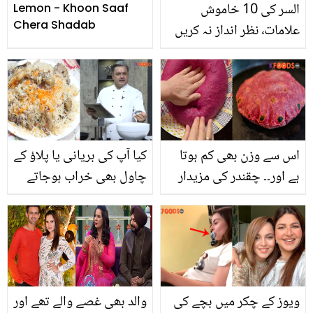
السر کی 10 خاموش
Lemon - Khoon Saaf
Chera Shadab
علامات٬ نظر انداز نہ کریں
اس سے وزن بھی کم ہوتا
کیا آپ کی بریانی یا پلاؤ کے
ہے اور۔۔ چقندر کی مزیدار
چاول بھی خراب ہوجاتے
روٹی کیسے بنتی ہے ؟
ہیں؟ تو شیف محبوب کی
جانیں اسے کھانے کے 5
یہ آسان سی ٹپ آزما لیں
فائدے
ویوز کے چکر میں بچے کی
والد بھی غصے والے تھے اور