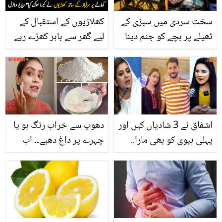
سخت سردی میں سبزی کے
کھلاڑیوں کے استقبال کے
ٹھیلے پر بچے کو جنم دینا
لیے گھر سے باہر کھڑے رہے
پڑا.. افسوسناک واقعہ کس
۔۔ سرفراز احمد نے کن لذیز
جگہ پیش آیا؟
کھانوں سے قومی ٹیم کی
خاطر تواضع کی؟ دیکھیں
اشفاق نے 3 شادیاں کیں اور
دھوپ سے خراب رنگ ہو یا
پہلی بیوی کو بھی مارا..
چہرے پر داغ دھبے۔۔ اب
کرن ناز کی حمایت کرنے پر
گندم کے آٹے سے کریں رنگ
رابعہ انعم پھٹ پڑیں
گورا، وہ بھی آسان طریقے
سے