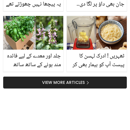
جان بھی داؤ پر لگا دی۔۔
یہ پیچھا نہیں چھوڑتے تھے
شگفتہ اعجاز کی بیٹی نے
۔۔ ان 3 مشہور کھلاڑیوں کی
بچے کی چوسنی اپنے منہ
اہلیہ سے پہلی ملاقات
میں ڈال لی ! ویڈیو نے
کیسے ہوئی تھی؟ دلچسپ
واویلا کھڑا کر دیا
معلومات
ٹھہریں ! ادرک لہسن کا
جلد اور معدے کے لیے فائدہ
پیسٹ آپ کو بیمار بھی کر
مند ہونے کے ساتھ ساتھ
سکتا ہے ۔۔۔ جانیئے اس کے
کئی فوائد سے بھرپور ''نیاز
5 بڑے نقصانات
بو'' کا پودا گھر میں کیوں
VIEW MORE ARTICLES
رکھنا چاہیے؟ جانیں اسے
لگانے کا آسان طریقہ