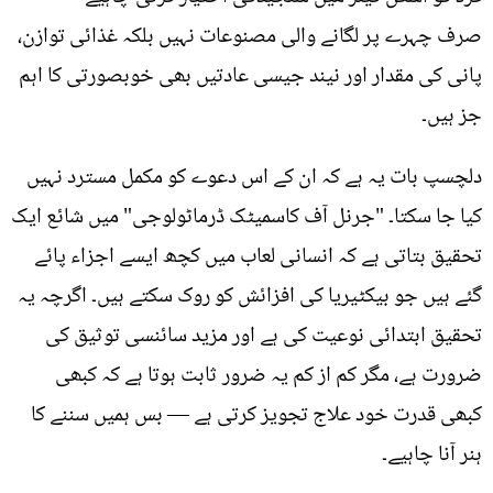
صرف چہرے پر لگانے والی مصنوعات نہیں بلکہ غذائی توازن،
پانی کی مقدار اور نیند جیسی عادتیں بھی خوبصورتی کا اہم
جز ہیں۔
دلچسپ بات یہ ہے کہ ان کے اس دعوے کو مکمل مسترد نہیں
کیا جا سکتا۔ "جرنل آف کاسمیٹک ڈرماٹولوجی" میں شائع ایک
تحقیق بتاتی ہے کہ انسانی لعاب میں کچھ ایسے اجزاء پائے
گئے ہیں جو بیکٹیریا کی افزائش کو روک سکتے ہیں۔ اگرچہ یہ
تحقیق ابتدائی نوعیت کی ہے اور مزید سائنسی توثیق کی
ضرورت ہے، مگر کم از کم یہ ضرور ثابت ہوتا ہے کہ کبھی
کبھی قدرت خود علاج تجویز کرتی ہے — بس ہمیں سننے کا
ہنر آنا چاہیے۔