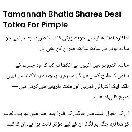
Tamannah Bhatia Shares Desi
Totka For Pimple
اداکارہ تمنا بھاٹیہ نے خوبصورتی کا ایسا طریقہ بتا دیا ہے جو
سادہ ہونے کے ساتھ ساتھ حیران کن بھی ہے۔
حالیہ انٹرویو میں انہوں نے انکشاف کیا کہ وہ چہرے کے
دانوں کا علاج کسی مہنگے سیرم یا پیچیدہ پراڈکٹ سے نہیں
بلکہ ایک انتہائی قدرتی اور مفت طریقے سے کرتی ہیں —
صبح کا پہلا لعاب۔
ان کے بقول، نیند سے جاگنے کے فوراً بعد، منہ میں موجود لعاب
کو متاثرہ جگہ پر لگانا ان کے لیے مؤثر ثابت ہوا ہے۔ ان کا کہنا