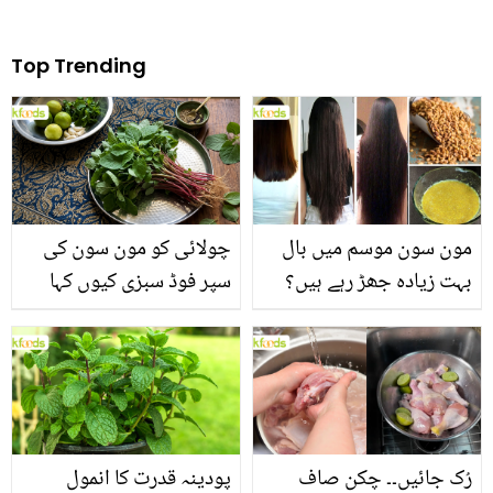
Top Trending
مون سون موسم میں بال
چولائی کو مون سون کی
بہت زیادہ جھڑ رہے ہیں؟
سپر فوڈ سبزی کیوں کہا
جانیں بالوں کو مضبوط
جاتا ہے؟ جانیں وٹامنز،
بنانے کے چند قدرتی طریقے
منرلز اور اینٹی آکسیڈنٹس
سے بھرپور اس سبزی کے
فائدے
رُک جائیں۔۔ چکن صاف
پودینہ قدرت کا انمول