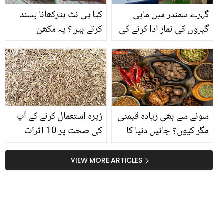
گہرے سمندر میں ماہی
کیا پی نٹ بٹرکھانا پسند
گیروں کی نماز ادا کرنے کی
کرتے ہیں؟ یہ مکھن
دل چھو لینے والی ایمان
استعمال کرنے والے جان لیں
افروز ویڈیو وائرل
کہ یہ آپ کے لئے فائدہ مند
ہے یا نقصان دہ؟
سونے سے بھی زیادہ قیمتی
زیرہ استعمال کرنے کے آپ
مگر کیوں؟ جانیں دنیا کا
کی صحت پر 10 اثرات
مہنگا ترین مصالحہ کون سا
ہے اور اس کے بارے میں
VIEW MORE ARTICLES
کچھ دلچسپ حقائق