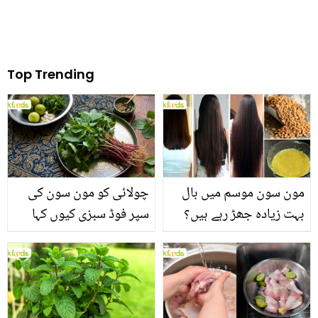
Top Trending
مون سون موسم میں بال
چولائی کو مون سون کی
بہت زیادہ جھڑ رہے ہیں؟
سپر فوڈ سبزی کیوں کہا
جانیں بالوں کو مضبوط
جاتا ہے؟ جانیں وٹامنز،
بنانے کے چند قدرتی طریقے
منرلز اور اینٹی آکسیڈنٹس
سے بھرپور اس سبزی کے
فائدے