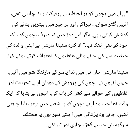
"پہلے میں بچوں کو ہر لحاظ سے پرفیکٹ بنانا چاہتی تھی،
انہیں گھڑ سواری، تیراکی اور ہر چیز میں بہترین بنانے کی
کوشش کرتی رہی، مگر اس دوڑ میں نہ صرف بچوں کو بلکہ
خود کو بھی تھکا دیا،" اداکارہ سنیتا مارشل نے اپنی والدہ کی
حیثیت سے کی جانے والی غلطیوں کا اعتراف کرتے ہوئے کہا۔
سنیتا مارشل حال ہی میں ندا یاسر کے مارننگ شو میں آئیں،
جہاں انہوں نے بچوں کی پرورش کے دوران اپنے تجربات اور
غلطیوں کے حوالے سے کھل کر بات کی۔ انہوں نے بتایا کہ ایک
وقت تھا جب وہ اپنے بچوں کو ہر شعبے میں بہتر بنانا چاہتی
تھیں، چاہے وہ پڑھائی میں اچھے نمبر ہوں یا مختلف
سرگرمیاں جیسے گھڑ سواری اور تیراکی۔