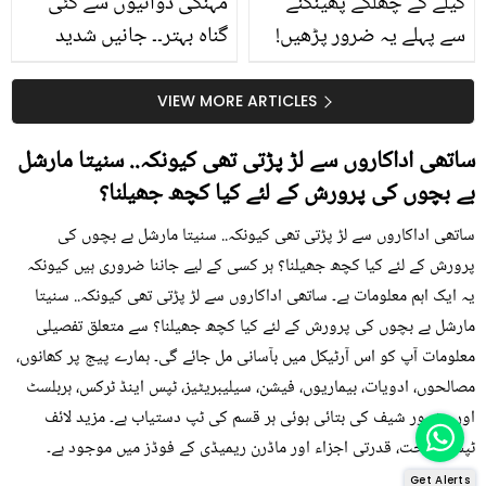
کیلے کے چھلکے پھینکنے
مہنگی دوائیوں سے کئی
سے پہلے یہ ضرور پڑھیں!
گناہ بہتر۔۔ جانیں شدید
جلد کے 3 بڑے مسائل کا
گرمی کے موسم میں آڑو
سستا اور قدرتی حل
کیوں کھانا چاہیے؟
VIEW MORE ARTICLES
ساتھی اداکاروں سے لڑ پڑتی تھی کیونکہ.. سنیتا مارشل
بے بچوں کی پرورش کے لئے کیا کچھ جھیلنا؟
ساتھی اداکاروں سے لڑ پڑتی تھی کیونکہ.. سنیتا مارشل بے بچوں کی
پرورش کے لئے کیا کچھ جھیلنا؟ ہر کسی کے لیے جاننا ضروری ہیں کیونکہ
یہ ایک اہم معلومات ہے۔ ساتھی اداکاروں سے لڑ پڑتی تھی کیونکہ.. سنیتا
مارشل بے بچوں کی پرورش کے لئے کیا کچھ جھیلنا؟ سے متعلق تفصیلی
معلومات آپ کو اس آرٹیکل میں بآسانی مل جائے گی۔ ہمارے پیج پر کھانوں،
مصالحوں، ادویات، بیماریوں، فیشن، سیلیبریٹیز، ٹپس اینڈ ٹرکس، ہربلسٹ
اور مشہور شیف کی بتائی ہوئی ہر قسم کی ٹپ دستیاب ہے۔ مزید لائف
ٹپس، صحت، قدرتی اجزاء اور ماڈرن ریمیڈی کے فوڈز میں موجود ہے۔
Get Alerts