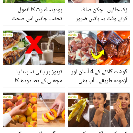
رُک جائیں۔۔ چکن صاف
پودینہ قدرت کا انمول
کرتے وقت یہ باتیں ضرور
تحفہ۔۔ جانیں اس صحت
یاد رکھیں
بخش پتوں کے 10 حیرت
انگیز طبی فوائد
گوشت گلانے کے 4 آسان اور
تربوز پر پانی نہ پینا یا
آزمودہ طریقے۔۔ آپ بھی
مچھلی کے بعد دودھ کا
جانیں انٹرنیشنل شیف کے
استعمال۔۔ جانیں کھانوں
بتائے راز
سے متعلق غلط فہمیوں کی
حقیقت کیا ہے اور افواہ
کیا؟