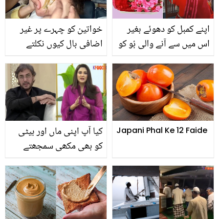
آگئے ! ویڈیو
اپنے کمبل کو دھوئے بغیر
خواتین کو چہرے پر غیر
اس میں سے آنے والی بُو کو
اضافی بال کیوں نکلتے
کس طرح ختم کریں؟ کمبل
ہیں؟ جانیئے گھر میں
دھونے کا وہ طریقہ جو
موجود وہ کون سی 5
گھریلو خواتین کی یہ
چیزیں ہیں جو ان کو ختم
مشکل آسان کرے
کرسکتی ہیں؟
کیا آپ اپنی ماں اور بیٹی
Japani Phal Ke 12 Faide
کو بھی مکھی سمجھتے
ہیں۔۔ فضا علی نے عدنان
صدیقی کو آڑے ہاتھوں لے
لیتے ہوئے کیا کچھ کہہ
ڈالا؟