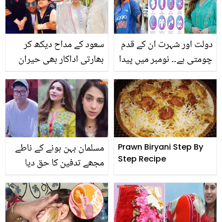
دولت اور شہرت ان کے قدم
سعود کے مداح دیکھ کر
چومتی ہے۔۔ نومبر میں پیدا
بھارتی اداکار بھی حیران
ہونے والے لوگوں کی
رہ گئے۔۔ جویریہ سعود نے
شخصیت میں چھپے چند
شوہر کی تعریف کرتے ہوئے
دلچسپ پہلو
دلچسپ قصہ سنا دیا
مسلمان بہن ہونے کے ناطے
Prawn Biryani Step By
Step Recipe
مجھے تدفین کا حق دیا
جائے۔۔ سونیا حسین اور
یاسر حسین، حمیرا اصغر
کی تدفین کے لئے سامنے