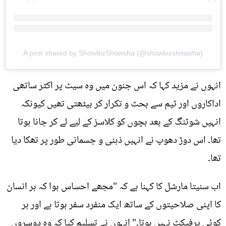
A post shared by ShowbizShowsha (@showbizshowsha)
انہوں نے مزید کہا کہ اس جنون میں وہ سیٹ پر اکثر ساتھی
اداکاروں اور ٹیم سے بحث و تکرار کر بیٹھتی تھیں کیونکہ
انہیں شوٹنگ کے بعد بچوں کو کلاسز کے لیے لے کر جانا ہوتا
تھا۔ اس دوڑ دھوپ نے انہیں ذہنی و جسمانی طور پر تھکا دیا
تھا۔
اب سنیتا مارشل کا کہنا ہے کہ "مجھے احساس ہوا کہ ہر انسان
کا اپنی صلاحیتوں کے ساتھ ایک منفرد سفر ہوتا ہے اور ہر
کوئی پرفیکٹ نہیں ہوتا۔" انہوں نے تسلیم کیا کہ وہ دوسروں