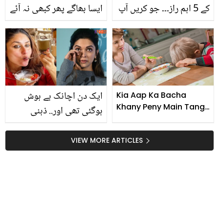
کے 5 اہم راز۔۔۔ جو کریں آپ
ایسا بھاگے پھر کبھی نہ آئے
کی خوبصورتی میں اضافہ
۔۔ مہندی کے پودے کے 4
حیرت انگیز فوائس جسے
جان کر آج ہی یہ پودا گھر
لے آئیں گے
ایک دن اچانک بے ہوش
Kia Aap Ka Bacha
Khany Peny Main Tang
ہوگئی تھی اور.. ذہنی
Krta Hai
امراض کا شکار لوگوں کو
کون سی ایک چیز کھانی
VIEW MORE ARTICLES
چاہیے؟ ماہرین کا نیا
انکشاف