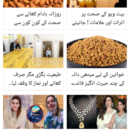
ہیٹ ویو کے صحت پر
روزانہ بادام کھانے سے
اثرات اور علامات ! جانیئے
صحت کے کون کون سے
خود کو شدید دھوپ اور
مسائل حل ہوجاتے ہیں یہ
گرم لُو سے محفوظ رہنے کی
جاننا آپ کے لئے ضروری
احتیاطی تدابیر
ہے؟
خواتین کے لیے میتھی دانہ
طبعیت بگڑی مگر صرف
کے چند حیرت انگیز فائدے
کھانے اور نماز کا وقفہ لیا۔۔
دنیا کا سب سے بڑا قرآن
تیار! عظیم کارنامہ کس
ملک کے شخص نے سرانجام
دیا؟