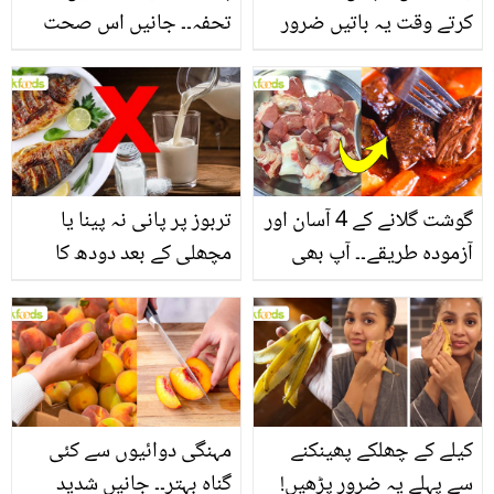
کرتے وقت یہ باتیں ضرور
تحفہ۔۔ جانیں اس صحت
یاد رکھیں
بخش پتوں کے 10 حیرت
انگیز طبی فوائد
گوشت گلانے کے 4 آسان اور
تربوز پر پانی نہ پینا یا
آزمودہ طریقے۔۔ آپ بھی
مچھلی کے بعد دودھ کا
جانیں انٹرنیشنل شیف کے
استعمال۔۔ جانیں کھانوں
بتائے راز
سے متعلق غلط فہمیوں کی
حقیقت کیا ہے اور افواہ
کیا؟
کیلے کے چھلکے پھینکنے
مہنگی دوائیوں سے کئی
سے پہلے یہ ضرور پڑھیں!
گناہ بہتر۔۔ جانیں شدید