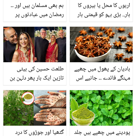
اربوں کا محل یا ہیروں کا
ہم بھی مسلمان ہیں اور ۔۔
ہار.. بڑی بہو کو قیمتی ہار
رمضان میں عبادتوں پر
دینے والے دنیا کے رئیس
تنقید کرنے والوں کو منال
ترین ساس سسر چھوٹی
خان کا کرارا جواب، ویڈیو
بہو کو تحفے میں کیا دے
رہے ہیں؟
بادیان کے پھول میں چھپے
طلعت حسین کی بیٹی
مہنگے فائدے ۔۔ جانیے اس
تازین ایک بار پھر دلہن بن
کے 10 زبردست کمال جس
گئیں.. دوسرا شوہر کون ہے؟
کے استعمال کے بعد آپ کے
بھی ہزاروں روپے بچ سکتے
ہیں
پودینے میں چھپے ہیں جلد
گٹھیا اور جوڑوں کا درد