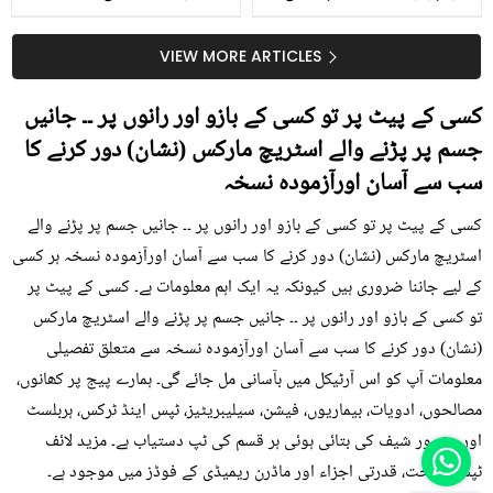
جلد کے 3 بڑے مسائل کا
گرمی کے موسم میں آڑو
سستا اور قدرتی حل
کیوں کھانا چاہیے؟
VIEW MORE ARTICLES
کسی کے پیٹ پر تو کسی کے بازو اور رانوں پر ۔۔ جانیں
جسم پر پڑنے والے اسٹریچ مارکس (نشان) دور کرنے کا
سب سے آسان اورآزمودہ نسخہ
کسی کے پیٹ پر تو کسی کے بازو اور رانوں پر ۔۔ جانیں جسم پر پڑنے والے
اسٹریچ مارکس (نشان) دور کرنے کا سب سے آسان اورآزمودہ نسخہ ہر کسی
کے لیے جاننا ضروری ہیں کیونکہ یہ ایک اہم معلومات ہے۔ کسی کے پیٹ پر
تو کسی کے بازو اور رانوں پر ۔۔ جانیں جسم پر پڑنے والے اسٹریچ مارکس
(نشان) دور کرنے کا سب سے آسان اورآزمودہ نسخہ سے متعلق تفصیلی
معلومات آپ کو اس آرٹیکل میں بآسانی مل جائے گی۔ ہمارے پیج پر کھانوں،
مصالحوں، ادویات، بیماریوں، فیشن، سیلیبریٹیز، ٹپس اینڈ ٹرکس، ہربلسٹ
اور مشہور شیف کی بتائی ہوئی ہر قسم کی ٹپ دستیاب ہے۔ مزید لائف
ٹپس، صحت، قدرتی اجزاء اور ماڈرن ریمیڈی کے فوڈز میں موجود ہے۔