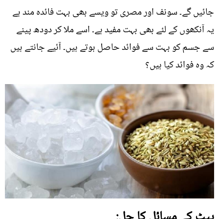
جائیں گے۔ سونف اور مصری تو ویسے بھی بہت فائدہ مند ہے
یہ آنکھوں کے لئے بھی بہت مفید ہے۔ اسے ملا کر دودھ پینے
سے جسم کو بہت سے فوائد حاصل ہوتے ہیں۔ آئیے جانتے ہیں
کہ وہ فوائد کیا ہیں؟
پیٹ کے مسائل کا حل: