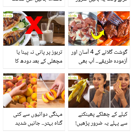
یاد رکھیں
بخش پتوں کے 10 حیرت
انگیز طبی فوائد
گوشت گلانے کے 4 آسان اور
تربوز پر پانی نہ پینا یا
آزمودہ طریقے۔۔ آپ بھی
مچھلی کے بعد دودھ کا
جانیں انٹرنیشنل شیف کے
استعمال۔۔ جانیں کھانوں
بتائے راز
سے متعلق غلط فہمیوں کی
حقیقت کیا ہے اور افواہ
کیا؟
کیلے کے چھلکے پھینکنے
مہنگی دوائیوں سے کئی
سے پہلے یہ ضرور پڑھیں!
گناہ بہتر۔۔ جانیں شدید
جلد کے 3 بڑے مسائل کا
گرمی کے موسم میں آڑو