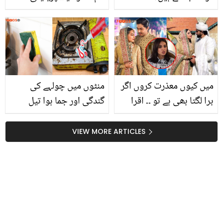
چوپڑا نے شادی پر کتنا
قیمتی لہنگا پہنا؟ قیمت
سامنے آگئی
میں کیوں معذرت کروں اگر
منٹوں میں چولہے کی
برا لگتا بھی ہے تو ۔۔ اقرا
گندگی اور جما ہوا تیل
عزیز نے 'منت مراد' ڈرامے
صاف ہونے گارنٹی ۔۔ کچن
میں صبور علی جیسا جوڑا
کی فوری صفائی کیلئے
VIEW MORE ARTICLES
پہننے پر خاموشی توڑ دی
ٹوتھ پیسٹ کا جادوئی
کمال، طریقہ جانئے