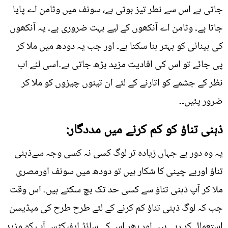
جاتی ہے اس سے نطر تیز ہوتی ہے، سونف میں وٹامن اے پایا
جاتا ہے۔ وٹامن اے آنکھوں کے لیے بہت ضروری ہے۔ یہ آنکھوں
کی بینائی کو بہتر بنا سکتا ہے۔ اور جب یہ دودھ میں ملا کر
پی جائے تو اس کی افادیت مزید بڑھ جاتی ہے۔اسی لئے اب
نظر کے جشمے کو اتارنے کے لئے ان تینوں چیزوں کو ملا کر
ضرور پئیں۔۔
ذہنی تناؤ کو کم کرنے میں مددگار:
یہ وہ دور ہے جہاں زیادہ تر لوگ کسی نہ کسی وجہ سےذہنی
تناؤ اوربے چینی کا شکار ہیں تو دودھ میں سونف اورمصری
ملا کر آپ ذہنی تناؤ سے کسی حد تک بچ سکتے ہیں۔ اس وقت
جب کہ لوگ ذہنی تناؤ کم کرنے کے لئے طرح طرح کی میڈیسن
استعمال کر رہے ہیں اور پھر اس کے سائڈ ایفیکٹس آپ کو مزید