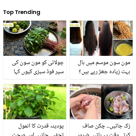
Top Trending
مون سون موسم میں بال
چولائی کو مون سون کی
بہت زیادہ جھڑ رہے ہیں؟
سپر فوڈ سبزی کیوں کہا
جانیں بالوں کو مضبوط
جاتا ہے؟ جانیں وٹامنز،
بنانے کے چند قدرتی طریقے
منرلز اور اینٹی آکسیڈنٹس
سے بھرپور اس سبزی کے
فائدے
رُک جائیں۔۔ چکن صاف
پودینہ قدرت کا انمول
کرتے وقت یہ باتیں ضرور
تحفہ۔۔ جانیں اس صحت