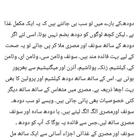
دودھ،کے بارے میں تو سب ہی جانتے ہیں کہ یہ ایک مکمل غذا
ہے ، لیکن کچھ لوگوں کو دودھ ہضم نہیں ہوتا، اسی لئے اگر
دودھ کے ساتھ سونف اور مصری ملا کر پی جائے تو یہ صحت
کے لیے بہت فائدہ مند ہیں۔ سونف وٹامن سی، وٹامن ای، وٹامن
کے، کیلشیم، زنک، پوٹاشیم، آئرن اور میگنیشیم سے بھرپور
ہوتی ہے۔ اس کے ساتھ ساتھ دودھ کیلشیم اور پروٹین کا بھی
بہت اچھا ذریعہ ہے۔ مصری میں مٹھاس کے ساتھ ساتھ دیگر
کئی خصوصیات بھی پائی جاتی ہیں۔ ویسے تو سب دودھ،
سونف اورمصری الگ الگ لیتے ہیں۔ یا دودھ سادہ اور سونف
مصری ساتھ لیں۔جس سے فائدہ یہ ہوگا کہ آپ کو دودھ ،
سونف اور مصری کے غذائی اجزاء آسانی سے ایک ساتھ مل