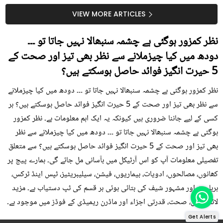
سستا اور قدرتی حل
کیوں کھانا چاہیے؟
VIEW MORE ARTICLES
نظر کمزور ہوگئی ہے چشمہ سنبھالا نہیں جاتا تو ۔۔۔
دودھ میں کیا چیزملانے سے نظر بھی تیز اور صحت کے
5 حیرت انگیز فوائد حاصل ہوسکتے ہیں؟
نظر کمزور ہوگئی ہے چشمہ سنبھالا نہیں جاتا تو ۔۔۔ دودھ میں کیا چیزملانے
سے نظر بھی تیز اور صحت کے 5 حیرت انگیز فوائد حاصل ہوسکتے ہیں؟ ہر
کسی کے لیے جاننا ضروری ہیں کیونکہ یہ ایک اہم معلومات ہے۔ نظر کمزور
ہوگئی ہے چشمہ سنبھالا نہیں جاتا تو ۔۔۔ دودھ میں کیا چیزملانے سے نظر
بھی تیز اور صحت کے 5 حیرت انگیز فوائد حاصل ہوسکتے ہیں؟ سے متعلق
تفصیلی معلومات آپ کو اس آرٹیکل میں بآسانی مل جائے گی۔ ہمارے پیج پر
کھانوں، مصالحوں، ادویات، بیماریوں، فیشن، سیلیبریٹیز، ٹپس اینڈ ٹرکس،
ہربلسٹ اور مشہور شیف کی بتائی ہوئی ہر قسم کی ٹپ دستیاب ہے۔ مزید
لائف ٹپس، صحت، قدرتی اجزاء اور ماڈرن ریمیڈی کے فوڈز میں موجود ہے۔
Get Alerts