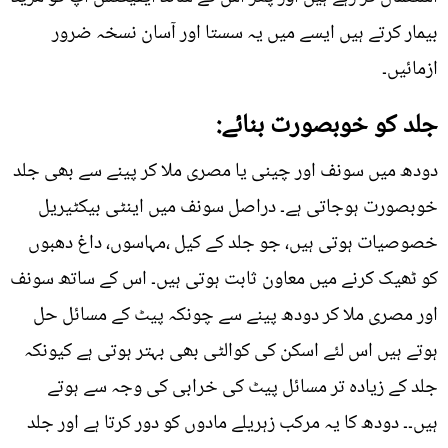
بیمار کرتے ہیں ایسے میں یہ سستا اور آسان نسخہ ضرور
ازمائیں۔
جلد کو خوبصورت بنائے:
دودھ میں سونف اور چینی یا مصری ملا کر پینے سے بھی جلد
خوبصورت ہوجاتی ہے۔ دراصل سونف میں اینٹی بیکٹیریل
خصوصیات ہوتی ہیں، جو جلد کے کیل ،مہاسوں، داغ دھبوں
کو ٹھیک کرنے میں معاون ثابت ہوتی ہیں۔ اس کے ساتھ سونف
اور مصری ملا کر دودھ پینے سے چونکہ پیٹ کے مسائل حل
ہوتے ہیں اس لئے اسکن کی کوالٹی بھی بہتر ہوتی ہے کیونکہ
جلد کے زیادہ تر مسائل پیٹ کی خرابی کی وجہ سے ہوتے
ہیں۔۔ دودھ کا یہ مرکب زہریلے مادوں کو دور کرتا ہے اور جلد