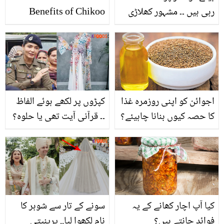
رہی ہیں ۔۔ مشہور کھلاڑی
Benefits of Chikoo
بچوں کو مذہبی تعلیم
Fruit
کیسے دے رہے ہیں؟ دیکھیے
اجوائن کو اپنی روزمرہ غذا
کپڑوں پر لکھے ہوئے الفاظ
کا حصہ کیوں بنانا چاہیئے؟
۔۔ قرآنی آیت تھی یا حلوہ؟
وجہ جان کر آپ بھی اس کا
افسوس ناک واقعہ
استعمال کرنا نہیں بھولیں
گے
کیا آپ اچار کھانے کے یہ
سونے کے تار سے شوہر کا
فوائد جانتے ہیں؟
نام لکھوا لیا.. پرینیتی