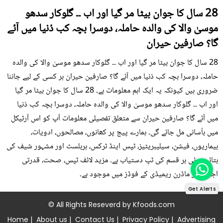
28 سال کا جوان بیٹا مر گیا اور اب ۔۔ گلوکار سدھو
موسیٰ والا کی والدہ حاملہ، دوسرا بچہ کب دُنیا میں آئے
گا؟ صارفین حیران
28 سال کا جوان بیٹا مر گیا اور اب ۔۔ گلوکار سدھو موسیٰ والا کی والدہ
حاملہ، دوسرا بچہ کب دُنیا میں آئے گا؟ صارفین حیران ہر کسی کے لیے جاننا
ضروری ہیں کیونکہ یہ ایک اہم معلومات ہے۔ 28 سال کا جوان بیٹا مر گیا
اور اب ۔۔ گلوکار سدھو موسیٰ والا کی والدہ حاملہ، دوسرا بچہ کب دُنیا
میں آئے گا؟ صارفین حیران سے متعلق تفصیلی معلومات آپ کو اس آرٹیکل
میں بآسانی مل جائے گی۔ ہمارے پیج پر کھانوں، مصالحوں، ادویات،
بیماریوں، فیشن، سیلیبریٹیز، ٹپس اینڈ ٹرکس، ہربلسٹ اور مشہور شیف کی
بتائی ہوئی ہر قسم کی ٹپ دستیاب ہے۔ مزید لائف ٹپس، صحت، قدرتی
اجزاء اور ماڈرن ریمیڈی کے فوڈز میں موجود ہے۔
Get Alerts
© All Rights Reseverd by
Kfoods.com
Home
|
About us
|
Contact Us
|
Privacy Policy
|
Advertising