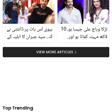
سیب میں ہے! جانیں سیب
باتیں جو آپ کو بھی حیران
کے وہ قدرتی فائدے جو
کر دیں گی
تحقیق آج ثابت کر رہی
لڑکا وہاج علی جیسا ہو، 10
بیوی اس بات پر ڈانٹتی ہے
لاکھ مہینہ کماتا ہو اور..
کہ.. سید جبران کا اہلیہ کے
عائشہ شوکت نے شوہر کے
رویے کے متعلق نیا انکشاف
لئے اور کون سی عجیب و
VIEW MORE ARTICLES
غریب شرائط رکھ دیں؟
Top Trending