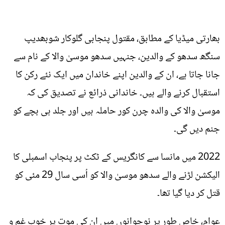
بھارتی میڈیا کے مطابق، مقتول پنجابی گلوکار شوبھدیپ
سنگھ سدھو کے والدین، جنہیں سدھو موسیٰ والا کے نام سے
جانا جاتا ہے، ان کے والدین اپنے خاندان میں ایک نئے رکن کا
استقبال کرنے والے ہیں۔ خاندانی ذرائع نے تصدیق کی کہ
موسیٰ والا کی والدہ چرن کور حاملہ ہیں اور جلد ہی بچے کو
جنم دیں گی۔
2022 میں مانسا سے کانگریس کے ٹکٹ پر پنجاب اسمبلی کا
الیکشن لڑنے والے سدھو موسیٰ والا کو اُسی سال 29 مئی کو
قتل کر دیا گیا تھا۔
عوام، خاص طور پر نوجوانوں میں ان کی موت پر خوب غم و