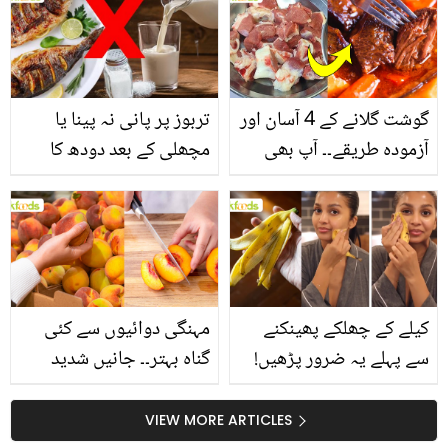
انگیز طبی فوائد
گوشت گلانے کے 4 آسان اور
تربوز پر پانی نہ پینا یا
آزمودہ طریقے۔۔ آپ بھی
مچھلی کے بعد دودھ کا
جانیں انٹرنیشنل شیف کے
استعمال۔۔ جانیں کھانوں
بتائے راز
سے متعلق غلط فہمیوں کی
حقیقت کیا ہے اور افواہ
کیا؟
کیلے کے چھلکے پھینکنے
مہنگی دوائیوں سے کئی
سے پہلے یہ ضرور پڑھیں!
گناہ بہتر۔۔ جانیں شدید
جلد کے 3 بڑے مسائل کا
گرمی کے موسم میں آڑو
سستا اور قدرتی حل
کیوں کھانا چاہیے؟
VIEW MORE ARTICLES