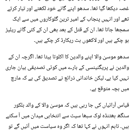
غصہ دیکھا گیا تھا۔ سدھو اپنے گانے خود لکھتے اور تیار کرتے
تھے اور انہیں پنجاب کے امیر ترین گلوکاروں میں سے ایک
سمجھا جاتا تھا۔ ان کے قتل کے بعد بھی ان کے کئی گانے ریلیز
ہو چکے ہیں اور لاکھوں ہٹ ریکارڈ کر چکے ہیں۔
سدھو موسیٰ والا اپنے والدین کا اکلوتا بیٹا تھا۔ اگرچہ ان کے
والدین نے پریگنینسی کے بارے میں کوئی تصدیقی بیان جاری
نہیں کیا ہے، لیکن خاندانی ذرائع نے تصدیق کی ہے کہ مارچ
میں بچہ متوقع ہے۔
قیاس آرائیاں کی جا رہی ہیں کہ موسیٰ والا کے والد بلکور
سنگھ بھٹنڈہ لوک سبھا سیٹ سے انتخابی میدان میں آ سکتے
ہیں۔ تاہم انہوں نے کہا تھا کہ اگر وہ سیاست میں آئیں گے تو