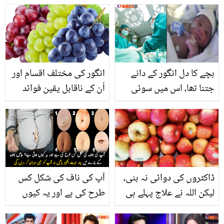
رنگ صاف کرنے کا آسان اور
بچائیں، طریقہ اس ویڈیو
محفوظ طریقہ
میں دیکھیں
بچے کا دل انگور کے دانے
انگور کی مختلف اقسام اور
جتنا تھا، اس میں سوئی
اُن کے ناقابل یقین فوائد
ڈالی تو۔۔ ماں کے پیٹ میں
بچے کا خطرناک آپریشن
کیوں کرنا پڑا اور کیا ڈاکٹرز
اس معصوم کی جان بچا
پائے؟
ڈاکٹروں کی دوائی نہ بنی،
آپ کی ناف کی شکل کس
لیکن اللہ نے علاج پہلے ہی
طرح کی ہے اور یہ کیوں
دے دیا تھا ۔۔ جس مرض
ہوتی ہے؟ جانیں ناف کے
کی دوا نہیں، اس کا علاج
بارے میں چند حیرت انگیز