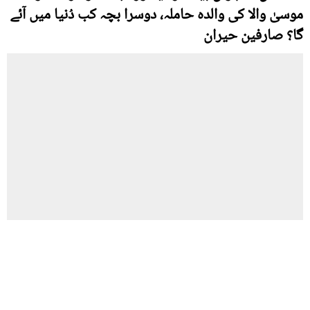
موسیٰ والا کی والدہ حاملہ، دوسرا بچہ کب دُنیا میں آئے
گا؟ صارفین حیران