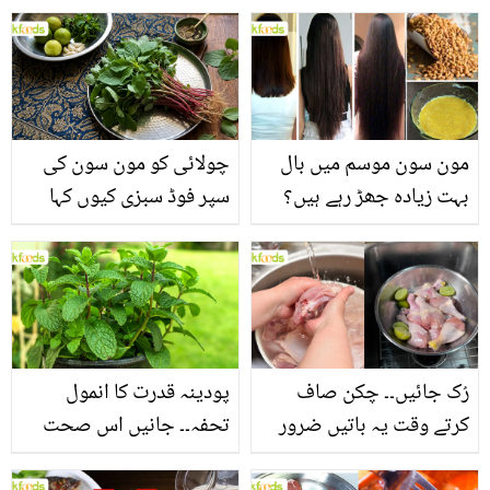
مون سون موسم میں بال
چولائی کو مون سون کی
بہت زیادہ جھڑ رہے ہیں؟
سپر فوڈ سبزی کیوں کہا
جانیں بالوں کو مضبوط
جاتا ہے؟ جانیں وٹامنز،
بنانے کے چند قدرتی طریقے
منرلز اور اینٹی آکسیڈنٹس
سے بھرپور اس سبزی کے
فائدے
رُک جائیں۔۔ چکن صاف
پودینہ قدرت کا انمول
کرتے وقت یہ باتیں ضرور
تحفہ۔۔ جانیں اس صحت
یاد رکھیں
بخش پتوں کے 10 حیرت