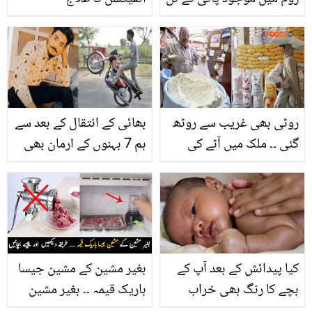
میں زنگ لگ گیا ہے؟ اب
اسے بدلنے کی ضرورت نہیں
بتائے گئے طریقے سے کریں
اس کو دوبارہ نئے جیسا
روٹی بھی غریب سے روٹھ
بھائی کے انتقال کے بعد سے
گئی ۔۔ ملک میں آٹے کی
ہم 7 بہنوں کے ارمان بھی
قیمت تاریخ کی بلند ترین
ختم ہو گئے ۔۔ جانیں گھر
سطح پر پہنچ گئی
والے کیسے اکلوتے بیٹے کا
کھانے پر انتظار کرتے رہے
مگر وہ موت کے منہ میں
چلا گیا؟
کیا پیدائش کے بعد آپ کے
بغیر مشین کے مشین جیسا
بچے کا رنگ بھی خراب
باریک قیمہ ۔۔ بغیر مشین
ہوگیا ہے؟ چھوٹے بچوں کا
کے قیمہ نکالیں اور پیسے