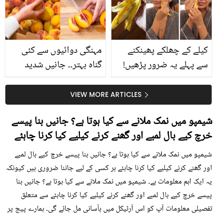
حقیقت کیا ہے اور افواہ
کیا؟
کیلے کے چھلکے پھینکنے
مہنگی دوائیوں سے کئی
سے پہلے یہ ضرور پڑھیں!
گناہ بہتر۔۔ جانیں شدید
جلد کے 3 بڑے مسائل کا
گرمی کے موسم میں آڑو
سستا اور قدرتی حل
کیوں کھانا چاہیے؟
VIEW MORE ARTICLES
شیمپو میں نمک ملانے سے کیا ہوتا ہے؟ جانیں بنا پیسے
خرچ کیے بال لمبے اور گھنے کرنے کیلیے کیا کرنا چاہئے
شیمپو میں نمک ملانے سے کیا ہوتا ہے؟ جانیں بنا پیسے خرچ کیے بال لمبے
اور گھنے کرنے کیلیے کیا کرنا چاہئے ہر کسی کے لیے جاننا ضروری ہیں کیونکہ
یہ ایک اہم معلومات ہے۔ شیمپو میں نمک ملانے سے کیا ہوتا ہے؟ جانیں بنا
پیسے خرچ کیے بال لمبے اور گھنے کرنے کیلیے کیا کرنا چاہئے سے متعلق
تفصیلی معلومات آپ کو اس آرٹیکل میں بآسانی مل جائے گی۔ ہمارے پیج پر