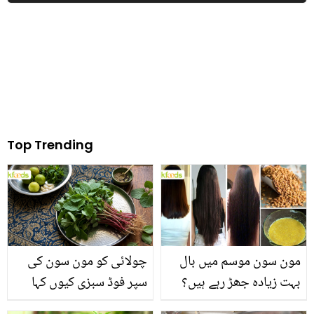
استعمال کریں؟ جانیں
میڈیا پر وائرل
ڈاکٹر بلقیس کی زبانی
Top Trending
مون سون موسم میں بال
چولائی کو مون سون کی
بہت زیادہ جھڑ رہے ہیں؟
سپر فوڈ سبزی کیوں کہا
جانیں بالوں کو مضبوط
جاتا ہے؟ جانیں وٹامنز،