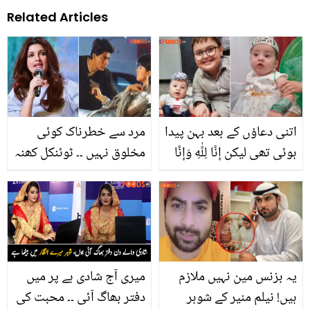
Related Articles
اتنی دعاؤں کے بعد بہن پیدا
مرد سے خطرناک کوئی
ہوئی تھی لیکن إِنَّا لِلَّٰهِ وَإِنَّا
مخلوق نہیں ۔۔ ٹوئنکل کھنہ
إِلَيْهِ رَاجِعُونَ ۔۔۔ ننھے سُپر
نے مردوں کے بارے میں
اسٹار احمد شاہ اپنی
ایسی بات کیوں کہی؟
اکلوتی بہن کی موت پر
غمزدہ
یہ بزنس مین نہیں ملازم
میری آج شادی ہے پر میں
ہیں! نیلم منیر کے شوہر
دفتر بھاگ آئی ۔۔ محبت کی