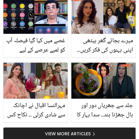
غلط فہمیاں اور ان کی
یہ دکان کہاں پر ہے اور اس
حقیقت
سے متعلق چند سچ
میرے بجائے گھر بیٹھی
غصے میں کیا گیا فیصلہ آپ
اپنی بہنوں کی فکر کریں۔۔
کو لمبے عرصے کے لیے
فضا علی کی شادی کی
مشکل میں ڈال دے گا۔۔یہ
جھوٹی افواہیں پھیلانے
ہفتہ کیسا رہے گا؟ ستاروں
والوں پر شدید تنقید
کا حال بتانے والے ہمایوں
محبوب نے پیشنگوئی کردی
جلد سے جھریاں دور اور
مہرالنسا اقبال نے اچانک
بال جھڑنا بند۔۔ سدا بہار کا
سے شادی کرلی ۔۔ نکاح کس
یہ عام سا پودا حسن میں
ملک کی تاریخی مسجد
اضافے کے لئے کیسے
میں ہوا؟ تصاویر سوشل
VIEW MORE ARTICLES