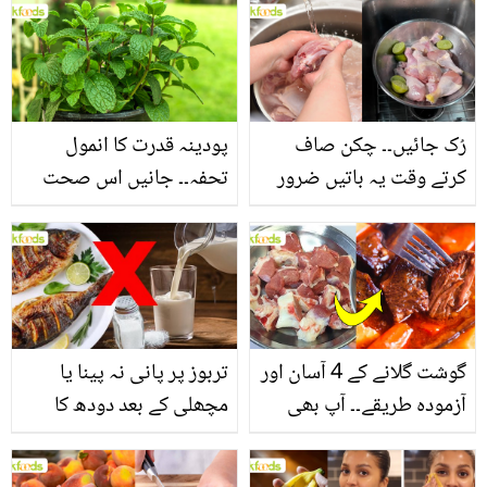
بنانے کے چند قدرتی طریقے
منرلز اور اینٹی آکسیڈنٹس
سے بھرپور اس سبزی کے
فائدے
رُک جائیں۔۔ چکن صاف
پودینہ قدرت کا انمول
کرتے وقت یہ باتیں ضرور
تحفہ۔۔ جانیں اس صحت
یاد رکھیں
بخش پتوں کے 10 حیرت
انگیز طبی فوائد
گوشت گلانے کے 4 آسان اور
تربوز پر پانی نہ پینا یا
آزمودہ طریقے۔۔ آپ بھی
مچھلی کے بعد دودھ کا
جانیں انٹرنیشنل شیف کے
استعمال۔۔ جانیں کھانوں
بتائے راز
سے متعلق غلط فہمیوں کی