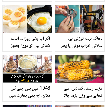
دبئی میں کیا کام کرتے
شادی کرنے والی اس لڑکی
ہیں؟ یاسر شامی نے مکمل
نے یہ انوکھی حرکت کیوں
تفصیلات بتا دی
کی جو سسرال والے
گھنٹوں نکاح کے انتظار میں
بیٹھے رہے؟
دھاگہ بہت توڑتی ہے،
اگر آپ بھی روزانہ انڈے
سلائی خراب ہوتی یا پھر
کھاتے ہیں تو فوراً چھوڑ
چاند ڈھیلا پڑ جاتا ۔۔ سلائی
دیں کیونکہ ان کا زیادہ
مشین کی سیٹنگ کا ایسا
استعمال آپ کو بھی اس
طریقہ جو کاریگر خود بھی
خطرناک بیماری کا شکار بنا
کرتے لیکن کسی کو بتاتے
سکتا ہے
نہیں
مزیداربھٹہ کھائیں!اسے
1948 میں بنی چنے کی
کھانے سے وزن بڑھ جاتا
دکان، آج بھی بھارت میں
ہے؟ مکئی کے بارے میں
کیوں مشہور ہے؟ ۔۔ جانیے