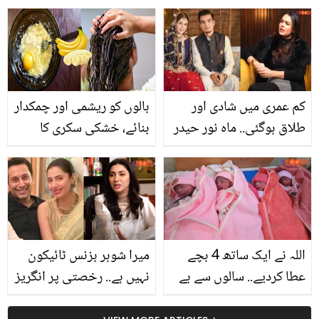
میں پاکستانی کو دل کا
صارفین کو ایک آنکھ نہ
دورہ، معجزاتی طور پر
بھایا! کھری کھوٹی سنا دی
دھڑکن اچانک بحال، واقعہ
کیا پیش آیا؟
کم عمری میں شادی اور
بالوں کو ریشمی اور چمکدار
طلاق ہوگئی.. ماہ نور حیدر
بنائے، خشکی سکری کا
کا شادی شدہ خواتین کو
خاتمہ کرے ۔۔ بالوں کی
طلاق کے متعلق اہم مشورہ
نشونما اورخوبصورتی کے
لئے کیلا جادوئی اثر دکھائے
اللہ نے ایک ساتھ 4 بچے
میرا شوہر بزنس ٹائیکون
عطا کردیے.. سالوں سے بے
نہیں ہے.. رخصتی پر انگریز
اولاد جوڑا خوشی سے نہال!
ویٹر کیوں رونے لگا تھا؟