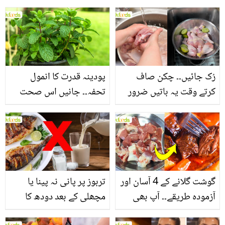
جانیں بالوں کو مضبوط
جاتا ہے؟ جانیں وٹامنز،
بنانے کے چند قدرتی طریقے
منرلز اور اینٹی آکسیڈنٹس
سے بھرپور اس سبزی کے
فائدے
رُک جائیں۔۔ چکن صاف
پودینہ قدرت کا انمول
کرتے وقت یہ باتیں ضرور
تحفہ۔۔ جانیں اس صحت
یاد رکھیں
بخش پتوں کے 10 حیرت
انگیز طبی فوائد
گوشت گلانے کے 4 آسان اور
تربوز پر پانی نہ پینا یا
آزمودہ طریقے۔۔ آپ بھی
مچھلی کے بعد دودھ کا
جانیں انٹرنیشنل شیف کے
استعمال۔۔ جانیں کھانوں