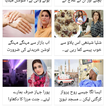
بچنے اور ان کے علاج کے
ہونے والی ہے؟ سوشل میڈیا
لئے ماہرین ہلدی کے
صارف نے دلہن سے متعلق
استعمال کا مشورہ کیوں
دعویٰ کر دیا
دیتے ہیں؟ جانئیے سنہری
ہلدی کے حیرت انگیز فوائد
اور طریقہ استعمال
شلپا شیٹھی اس پلاؤ سے
اب بازار سے مہنگے مہنگے
خوب پیسے کما رہی ہے۔۔
لوشن خریدنے کی ضرورت
فرح خان اپنے پلاؤ میں کیا
نہیں ۔۔ گھریلو اشیاء سے
خاص چیز ڈالتی ہیں جو ہر
سستا اور بہترین
کوئی جاننا چاہتا ہے؟
موسچرائزنگ لوشن بنائیں
دیکھیں
ڈاکٹر بلقیس کے بتائے ہوئے
طریقے سے
ایسا لگا جیسے روح پرواز
پورا جہاز صرف ہمارے
کرگئی لیکن ۔۔ مسجد نبویؐ
لیئے۔۔ جنت مرزا کا دکھاوا