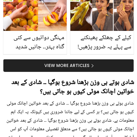
بتائے راز
سے متعلق غلط فہمیوں کی
حقیقت کیا ہے اور افواہ
کیا؟
کیلے کے چھلکے پھینکنے
مہنگی دوائیوں سے کئی
سے پہلے یہ ضرور پڑھیں!
گناہ بہتر۔۔ جانیں شدید
جلد کے 3 بڑے مسائل کا
گرمی کے موسم میں آڑو
سستا اور قدرتی حل
کیوں کھانا چاہیے؟
VIEW MORE ARTICLES
شادی ہوتے ہی وزن بڑھنا شروع ہوگیا ۔۔ شادی کے بعد
خواتین اچانک موٹی کیوں ہو جاتی ہیں؟
شادی ہوتے ہی وزن بڑھنا شروع ہوگیا ۔۔ شادی کے بعد خواتین اچانک موٹی
کیوں ہو جاتی ہیں؟ ہر کسی کے لیے جاننا ضروری ہیں کیونکہ یہ ایک اہم
معلومات ہے۔ شادی ہوتے ہی وزن بڑھنا شروع ہوگیا ۔۔ شادی کے بعد خواتین
اچانک موٹی کیوں ہو جاتی ہیں؟ سے متعلق تفصیلی معلومات آپ کو اس