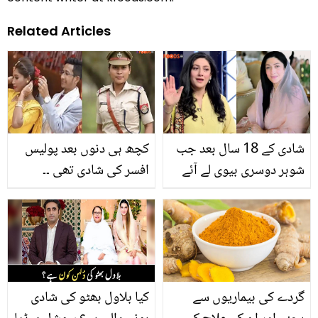
Related Articles
شادی کے 18 سال بعد جب
کچھ ہی دنوں بعد پولیس
شوہر دوسری بیوی لے آئے
افسر کی شادی تھی ۔۔
تو۔۔ سلمیٰ ظفر کی ازواجی
خاتون پولیس افسر نے پنے
زندگی میں کیا معجزات
ہی مگنیتر کو جیل میں ڈال
ہوئے؟ خواتین کے لیئے سبق
دیا، جانیے کیوں؟
گردے کی بیماریوں سے
کیا بلاول بھٹو کی شادی