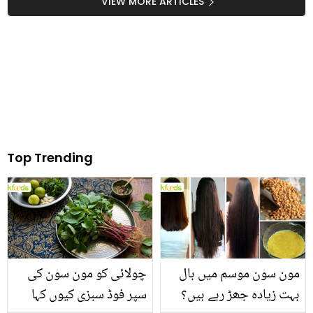
بچے اب کس حال میں ہیں؟
ماہرہ خان کے شوہر کے
VIEW MORE ARTICLES
متعلق نئے انکشافات
Top Trending
مون سون موسم میں بال
چولائی کو مون سون کی
بہت زیادہ جھڑ رہے ہیں؟
سپر فوڈ سبزی کیوں کہا