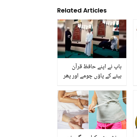
Related Articles
باپ نے اپنے حافظ قرآن
بیٹے کے پاؤں چومے اور پھر
۔۔ والد نے بیٹے کے پاؤں
کیوں چومے اور پھر بیٹے نے
کیاکیا؟ جذبات سے بھرپور
ویڈیو