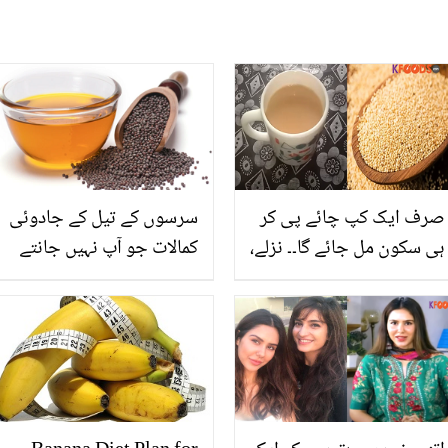
صرف ایک کپ چائے پی کر
سرسوں کے تیل کے جادوئی
ہی سکون مل جائے گا۔۔ نزلے،
کمالات جو آپ نہیں جانتے
کھانسی سے بچنے کے لئے
خشخاش کی چائے بنانے کا
زبردست طریقہ