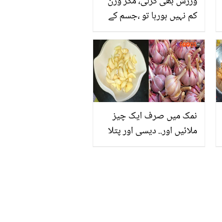
ورزش بھی کرلی، مگر وزن
کم نہیں ہورہا تو ،جسم کے
ان پریشر پوائنٹس کو
دبائیں اور پتلے ہوجائیں
نمک میں صرف ایک چیز
ملائیں اور.. دیسی اور پتلا
لہسن صرف 3 منٹ میں
چھیلنے کا طریقہ