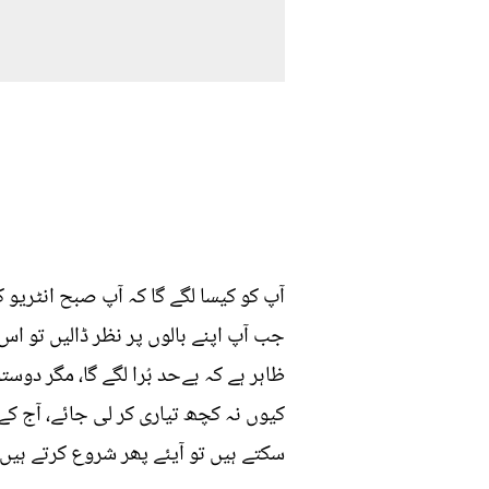
آپ کو کیسا لگے گا کہ آپ صبح انٹریو 
جب آپ اپنے بالوں پر نظر ڈالیں تو 
ظاہر ہے کہ بےحد بُرا لگے گا، مگر دوس
کیوں نہ کچھ تیاری کر لی جائے، آج کے
سکتے ہیں تو آیئے پھر شروع کرتے ہیں۔