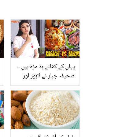
یہاں کے کھانے بد مزہ ہیں ۔۔
صحیفہ جبار نے لاہور اور
کراچی کے کھانوں میں سے
کس کی برائی کر دی؟