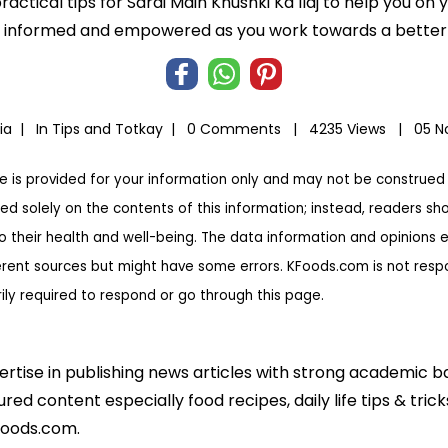
ractical tips for Sardi Main Khushki Ka Ilaj to help you on y
informed and empowered as you work towards a better l
dia |
In
Tips and Totkay
|
0 Comments |
4235 Views |
05 N
te is provided for your information only and may not be construed 
ed solely on the contents of this information; instead, readers sh
to their health and well-being. The data information and opinions 
erent sources but might have some errors. KFoods.com is not respon
rily required to respond or go through this page.
pertise in publishing news articles with strong academic 
ed content especially food recipes, daily life tips & tric
foods.com.