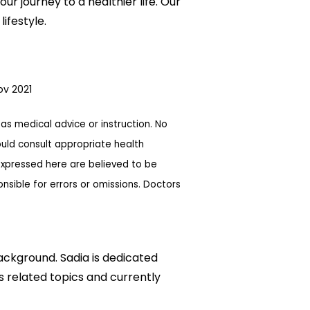
our journey to a healthier life. Our
ifestyle.
ov 2021
as medical advice or instruction. No
ould consult appropriate health
expressed here are believed to be
sible for errors or omissions. Doctors
background. Sadia is dedicated
ks related topics and currently