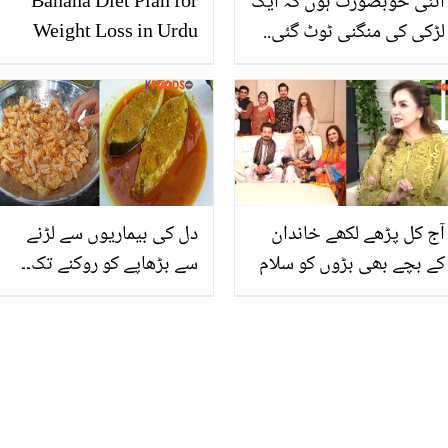
اتنی خوبصورت ہوں کہ ایک
Banana Diet Plan for
لڑکی کی منگنی ٹوٹ گئی..
Weight Loss in Urdu
سونم باجوہ نے اپنی وجہ
سے لڑکی کا گھر ٹوٹنے کا
افسوسناک قصہ سنا دیا
آج کل پڑھے لکھے خاندان
دل کی بیماریوں سے لڑنے
کے بچے بھی بڑوں کو سلام
سے بڑھاپے کو روکنے تک۔۔
نہیں کرتے۔۔ صبا فیصل کو
ہفتے میں 2 بار مچھلی کھانا
آنٹی کہنا کیوں برا لگتا ہے؟
کیوں ضروری ہے؟ جانیں
مچھلی اور جھینگے کھانے
کے بے شمار فائدے