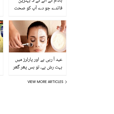
بادام کے آٹے کے 5 بہترین
فائدے جو دے آپ کو صحت
بھی اور حُسن بھی، آپ بھی
جانیئے اس کو گھر میں
بنانے کا آسان طریقہ
عید آ رہی ہے اور پارلرز میں
بہت رش ہے، تو بس پھر گھر
میں چاول کا فیشل کریں
اور پائیں پارلر جیسا نکھار
VIEW MORE ARTICLES
بس کچھ ہی دیر میں