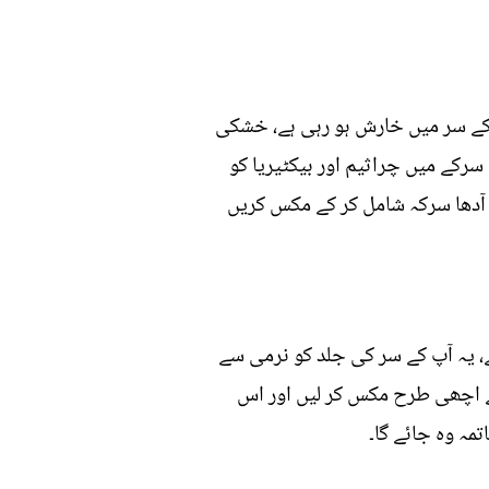
 کے سر میں خارش ہو رہی ہے، خشکی
رکے میں چراثیم اور بیکٹیریا کو
ر آدھا سرکہ شامل کر کے مکس کریں
، یہ آپ کے سر کی جلد کو نرمی سے
میں 2 سے 3 چمچ بیکنگ سوڈا شامل کر کے اچھی طرح مکس کر لیں اور اس
مہ وہ جائے گا۔