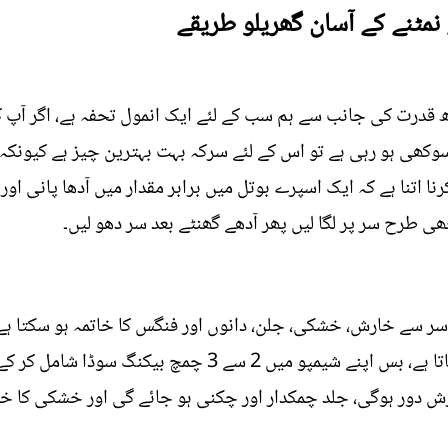
مٹنے کے آسان گھریلو طریقے
ھ قدرت کی جانب سے ہم سب کے لئے ایک انمول تحفہ ہے، اگر آپ
وکھی ہو رہی ہے تو اس کے لئے سرکہ بہت بہترین چیز ہے کیونکہ س
اتنا ہے کہ ایک اسپرے بوتل میں برابر مقدار میں آدھا پانی او
ھی طرح سر پر لگا لیں پھر آدھے گھنٹے بعد سر دھو لیں۔
سر سے خارش، خشکی، جلن، دانوں اور فنگس کا خاتمہ ہو سکتا ہے
ایکسفولیٹ کرتا ہے اور جلد کو چکنا بناتا ہے، بس اپنے شیمپو 
 دور ہوگی، جلد چمکدار اور چکنی ہو جائے گی اور خشکی کا خات