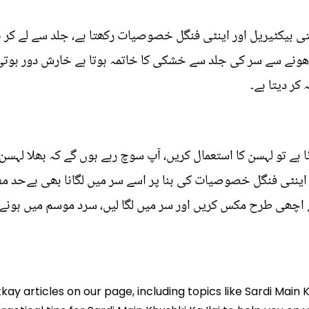
تی بیکٹیریل اور اینٹی فنگل خصوصیات رکھتا ہے، جلد سے لے کر با
دھونے سے سر کی جلد سے خشکی کا خاتمہ ہوتا ہے خارش دور ہوتی ہ
کر دیتا ہے۔
ے تو لہسن کا استعمال کریں، آپ سوچ رہے ہوں گے کہ بھلا لہسن 
 اینٹی فنگل خصوصیات کی بنا پر اسے سر میں لگانا بھی بےحد 
یں اسے اچھی طرح مکس کریں اور سر میں لگا لیں، سرد موسم میں ہ
kay articles on our page, including topics like Sardi Main 