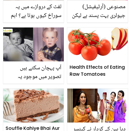
مصنوعی (آرٹیفیشل)
لفٹ کے دروازے میں یہ
جیولری بہت پسند ہے لیکن
سوراخ کیوں ہوتا ہے؟ اہم
پہن نہیں سکتیں؟
معلومات جو آپ کے بھی
مصنوعی زیورات جلد کی
کام آسکتی ہے
الرجی کا سبب بن جاتے
ہیں؟
آپ پہچان سکتے ہیں
Health Effects of Eating
Raw Tomatoes
تصویر میں موجود یہ
سنہرے بالوں والا بچہ کون
ہے؟ جو آج دنیا کا طاقتور
ترین انسان ہے
دیا بین کے کردار نے کینسر
Souffle Kahiye Bhai Aur