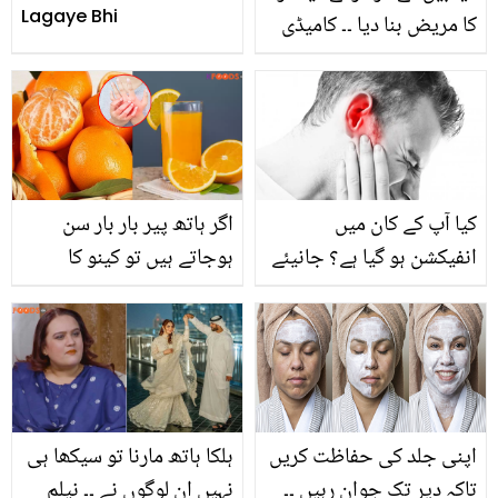
Lagaye Bhi
کا مریض بنا دیا ۔۔ کامیڈی
ڈرامہ تارک مہتا کا الٹا
چشمہ کی دیا بین کیسے
مہلک بیماری کا شکار ہو
گئیں؟
کیا آپ کے کان میں
اگر ہاتھ پیر بار بار سن
انفیکشن ہو گیا ہے؟ جانیئے
ہوجاتے ہیں تو کینو کا
کان کا انفکشن دور کرنے کے
شربت ۔۔ کھٹے میٹھے کینو
چند آسان گھریلو نسخے جو
کا شربت روزانہ پینے سے
دیں آپ کو کان کے درد سے
کونسے فائدے حاصل ہوتے
نجات
ہیں؟
اپنی جلد کی حفاظت کریں
ہلکا ہاتھ مارنا تو سیکھا ہی
تاکہ دیر تک جوان رہیں ۔۔
نہیں ان لوگوں نے ۔۔ نیلم