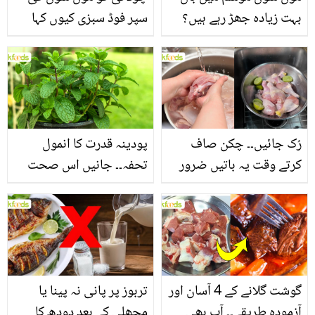
بہت زیادہ جھڑ رہے ہیں؟
سپر فوڈ سبزی کیوں کہا
جانیں بالوں کو مضبوط
جاتا ہے؟ جانیں وٹامنز،
بنانے کے چند قدرتی طریقے
منرلز اور اینٹی آکسیڈنٹس
سے بھرپور اس سبزی کے
فائدے
رُک جائیں۔۔ چکن صاف
پودینہ قدرت کا انمول
کرتے وقت یہ باتیں ضرور
تحفہ۔۔ جانیں اس صحت
یاد رکھیں
بخش پتوں کے 10 حیرت
انگیز طبی فوائد
گوشت گلانے کے 4 آسان اور
تربوز پر پانی نہ پینا یا
آزمودہ طریقے۔۔ آپ بھی
مچھلی کے بعد دودھ کا