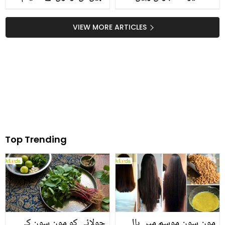
اپنی جلد کو دوبارہ تروتازہ
منیر پر تنقید کرنے والوں کو
کرنے کے لئے بہت آسان
حنا رضوی کا کرارا جواب،
VIEW MORE ARTICLES
اینٹی ایجنگ ماسک بنائیں
کیا کہا؟
Top Trending
مون سون موسم میں بال
چولائی کو مون سون کی