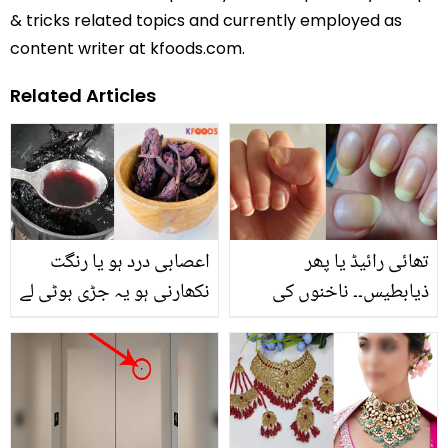
& tricks related topics and currently employed as
content writer at kfoods.com.
Related Articles
تھائی رائیڈ یا پھر
اعصابی درد ہو یا رنگت
ذیابطیس۔۔ ناخنوں کی
نکھارنی ہو یہ جڑی بوٹی لے
پیلی رنگت کس بیماری کی
آئیں۔۔ کاسمیٹک کی دنیا
وجہ ہو سکتی ہے؟ جانیئے
میں انقلاب لانے والی
کرشماتی رتن جوت کی
قیمت کیا ہے؟