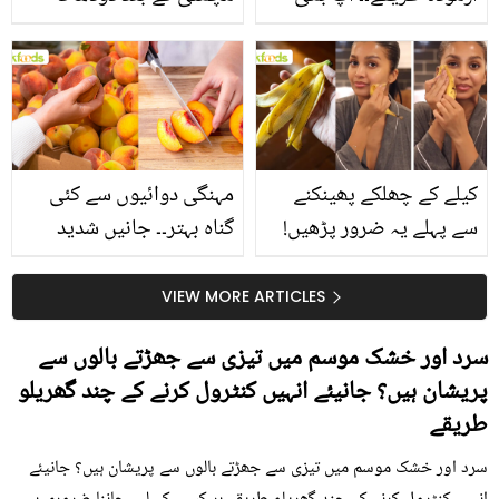
جانیں انٹرنیشنل شیف کے
استعمال۔۔ جانیں کھانوں
بتائے راز
سے متعلق غلط فہمیوں کی
حقیقت کیا ہے اور افواہ
کیا؟
کیلے کے چھلکے پھینکنے
مہنگی دوائیوں سے کئی
سے پہلے یہ ضرور پڑھیں!
گناہ بہتر۔۔ جانیں شدید
جلد کے 3 بڑے مسائل کا
گرمی کے موسم میں آڑو
سستا اور قدرتی حل
کیوں کھانا چاہیے؟
VIEW MORE ARTICLES
سرد اور خشک موسم میں تیزی سے جھڑتے بالوں سے
پریشان ہیں؟ جانیئے انہیں کنٹرول کرنے کے چند گھریلو
طریقے
سرد اور خشک موسم میں تیزی سے جھڑتے بالوں سے پریشان ہیں؟ جانیئے